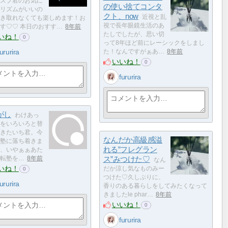
スプ君のお気に
の使い捨てコンタ
リズムがいいの
クト、now
近視と乱
き取れなくても楽しめます！お
視で長年眼鏡生活のあ
す♡♡ 本日のおすす…
8年前
たしでしたが、思い切
いね！
0
って8年ほど前にレーシックをしまし
fururira
た！なんですがぁあ…
8年前
いいね！
0
fururira
がし
わけあっ
をいろいろと替
きたいち君。今
なんだか高級感溢
塾に落ち着きま
れる”フレグラン
、いやぁぁあた
ス”みつけた♡
転塾を…
8年前
なん
いね！
だか涼し気なものみー
0
つけた♡久しぶりに、
fururira
香りのある暮らしをしてみたくなって
きましたle phar…
8年前
いいね！
0
fururira