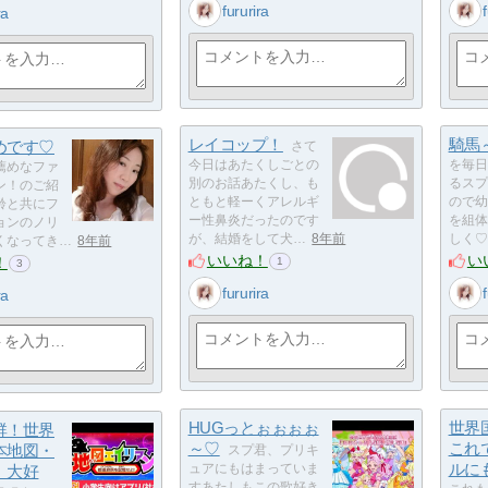
fururira
ra
レイコップ！
騎馬
めです♡
さて
今日はあたくしごとの
を毎日
薦めなファ
別のお話あたくし、も
るスプ
ン！のご紹
ともと軽ーくアレルギ
ので幼
齢と共にフ
ー性鼻炎だったのです
を組体
ョンのノリ
が、結婚をして犬…
8年前
しく♡
くなってき…
8年前
いいね！
い
！
1
3
fururira
ra
HUGっとぉぉぉぉ
世界
群！世界
～♡
これ
本地図・
スプ君、プリキ
ルにも！I
、大好
ュアにもはまっていま
すあたしもこの歌好き