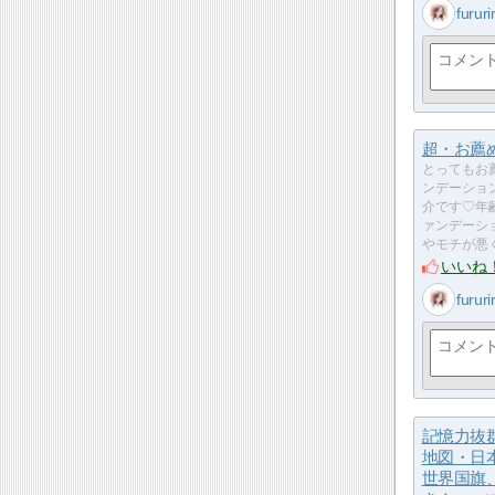
fururi
超・お薦
とってもお
ンデーショ
介です♡年
ァンデーシ
やモチが悪
いいね
fururi
記憶力抜
地図・日
世界国旗