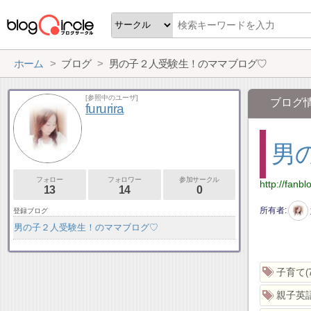
ホーム
ブログ
男の子２人受験生！のママブログ♡
[参照中のユーザ]
ブログ
fururira
男
フォロー
フォロワー
参加サークル
http://fanblo
13
14
0
所有者
登録ブログ
男の子２人受験生！のママブログ♡
子育て
親子英