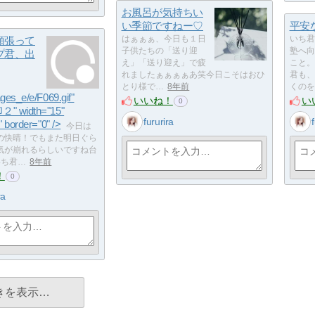
お風呂が気持ちい
い季節ですねー♡
平安
頑張って
はぁぁぁ、今日も１日
いち君
子供たちの「送り迎
塾へ向
プ君、出
え」「送り迎え」で疲
こと。
れましたぁぁぁぁあ笑今日こそはおひ
君も、
とり様で…
8年前
くのを
ges_e/e/F069.gif"
いいね！
い
0
２" width="15"
fururira
 border="0" />️
今日は
の快晴！でもまた明日ぐら
気が崩れるらしいですね台
.いち君…
8年前
！
0
ra
きを表示…