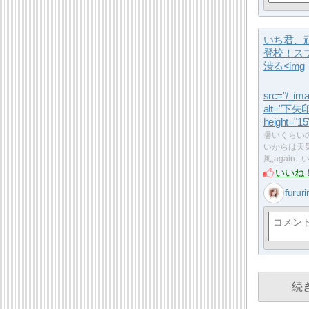
いち君、
登校！ス
渋る<img
src="/_ima
alt="下矢印
height="15"
暑いくらい
いからは天
風,again..
いいね
fururi
続