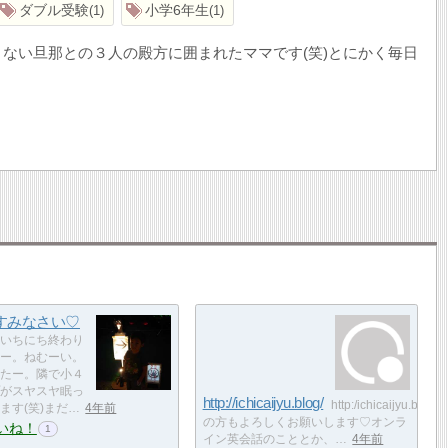
ダブル受験
小学6年生
1
1
ない旦那との３人の殿方に囲まれたママです(笑)とにかく毎日
すみなさい♡
いちにち終わり
ー。ねむーい。
たー。隣で小４
がスヤスヤ眠っ
http://ichicaijyu.blog/
http:/ichicaijyu.blog/
ます(笑)まだ…
4年前
の方もよろしくお願いします♡オンラ
いね！
1
イン英会話のこととか、…
4年前