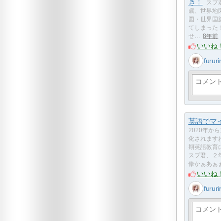
き！
スプ
歳、世界地
図・世界国
てしまった
せ…
8年前
いいね
fururi
英語でマ
2020年か
化されます
期英語教育
スプ君、２
修かぁあぁ
いいね
fururi