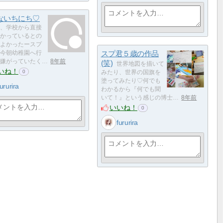
ないちにち♡
、学校から直接
かっているとの
よかったースプ
スプ君５歳の作品
今朝幼稚園へ行
嫌がっていたく…
8年前
(笑)
世界地図を描いて
いね！
0
みたり、世界の国旗を
塗ってみたり♡何でも
fururira
わかるから『何でも聞
いて！』という感じの博士…
8年前
いいね！
0
fururira