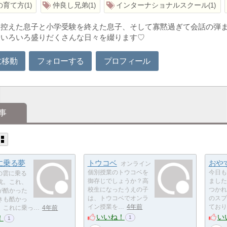
の育て方
仲良し兄弟
インターナショナルスクール
1
1
1
控えた息子と小学受験を終えた息子、そして寡黙過ぎて会話の弾ま
！いろいろ盛りだくさんな日々を綴ります♡
に移動
フォローする
プロフィール
事
に乗る夢
トウコベ
おや
オンライン
個別授業のトウコベを
今日も
の雲に乗る
御存じでしょうか？高
ました
枕。これ、
校生になったうえの子
つかれ
が酷かった
は、トウコベでオンラ
のスプ
きも酷かっ
イン授業を…
4年前
ており
。これに乗っ…
4年前
いいね！
い
！
1
1