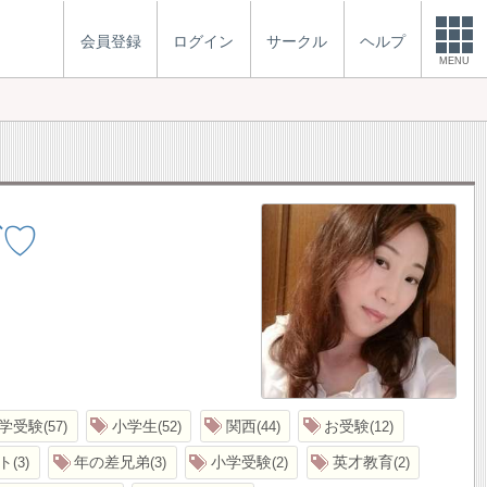
会員登録
ログイン
サークル
ヘルプ
MENU
グ♡
学受験
小学生
関西
お受験
57
52
44
12
ト
年の差兄弟
小学受験
英才教育
3
3
2
2