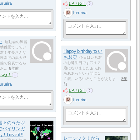
fururira
いいね！
0
fururira
～
運動会の練習
幼稚園でしてい
Happy birthday to い
君！年長さんな
ち君♡
今日はいち君
稚園での集大成
のお誕生日です♡１２
操で発表するら
歳になりましたぁぁあ
お…
8年前
あああっという間に１
いね！
1
２歳。いろいろなことがありま…
8年
fururira
前
いいね！
5
fururira
国々のうた♡
でバイリンガ
 iove it !!
レーシック！から