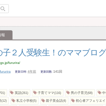
情報
の子２人受験生！のママブロ
gs.jp/fururira/
fururira
4年前
141回
更新日時
更新回数
英語
子育てママ
男の子育児
中
701
261
116
68
語
私立小学校
親子英会話
初心者アフェリエイ
12
5
4