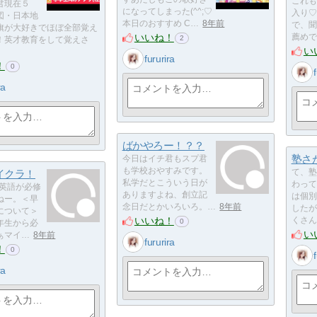
これも
君現在５
になってしまった(^^;♡
入り♡
図・日本地
本日のおすすめ C…
8年前
で、聞
旗が大好きでほぼ全部覚え
いいね！
薦めで
2
！英才教育をして覚えさ
い
fururira
！
0
ra
ばかやろー！？？
塾さ
今日はイチ君もスプ君
も学校おやすみです。
イクラ！
て、塾
私学だとこういう日が
わって
ら英語が必修
ありますよね、創立記
は個別
ねー。＜早
念日だとかいろいろ。…
8年前
したが
について＞
いいね！
くさん
0
年生から必
い
ぁマイ…
8年前
fururira
！
0
ra