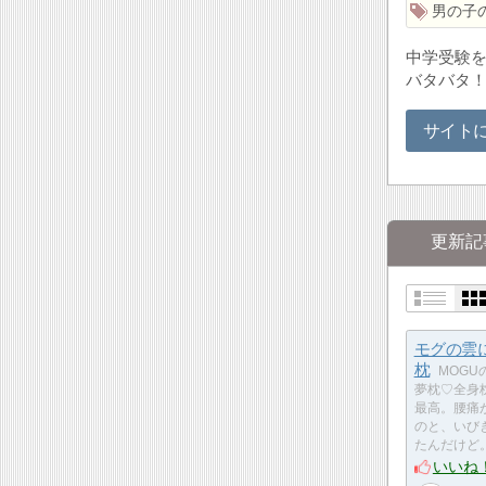
男の子
中学受験を
バタバタ
サイト
更新記
モグの雲
枕
MOGU
夢枕♡全身
最高。腰痛
のと、いび
たんだけど
いいね