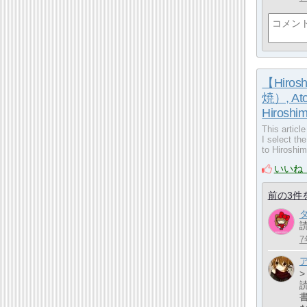
【Hiros
焼）, A
Hiroshi
This articl
I select th
to Hiroshim
いいね
前の3件
7