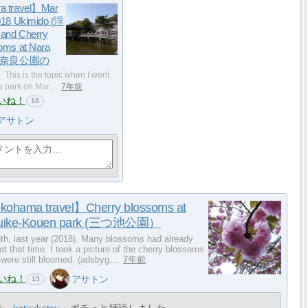
a travel】Mar
018 Ukimido (浮
and Cherry
oms at Nara
k (奈良公園の
This is the topic when I went
a park on Mar…
7年前
いね！
16
アサトン
ohama travel】Cherry blossoms at
suike-Kouen park (三つ池公園）
8th, last year (2018). Many blossoms had already
 at that time. I took a picture of the cherry blossoms
 were still bloomed. (adsbyg…
7年前
いね！
アサトン
13