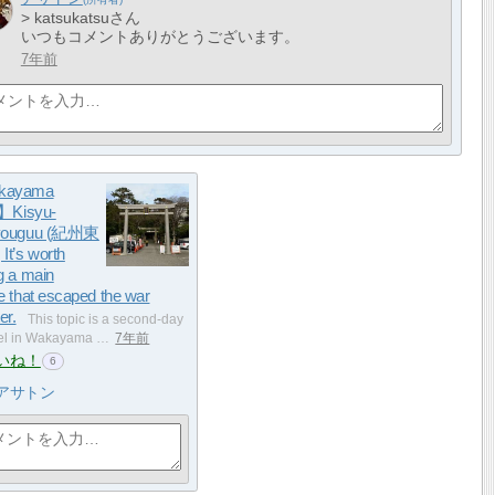
> katsukatsuさん
いつもコメントありがとうございます。
7年前
kayama
l】Kisyu-
youguu (紀州東
It’s worth
g a main
e that escaped the war
er.
This topic is a second-day
vel in Wakayama …
7年前
いね！
6
アサトン