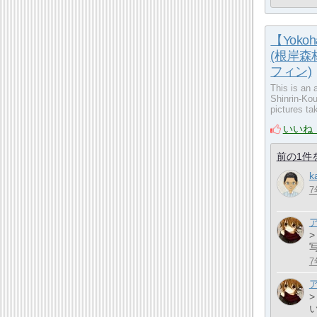
【Yokoha
(根岸森林公
フィン)
This is an 
Shinrin-Ko
pictures t
いいね
前の1件
k
7
7
>