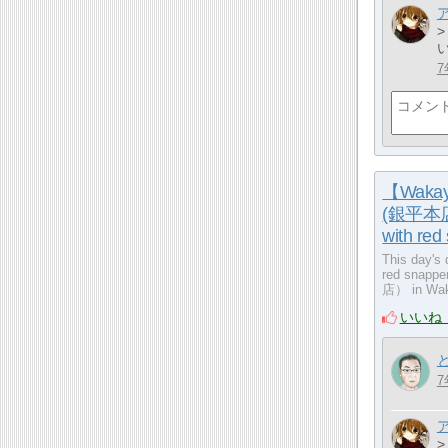
>
7
【Wakaya
(銀平本店） 
with red
This day's 
red snappe
店） in Waka
いいね
7