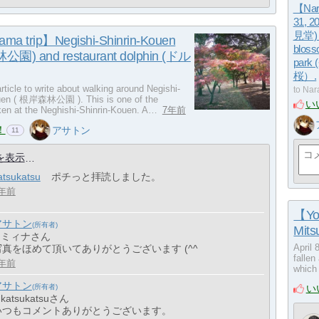
【Nar
31, 2
見堂) 
ma trip】Negishi-Shinrin-Kouen
bloss
園) and restaurant dolphin (ドル
par
桜）.
article to write about walking around Negishi-
to Nar
uen ( 根岸森林公園 ). This is one of the
い
aken at the Neghishi-Shinrin-Kouen. A…
7年前
！
アサトン
11
を表示
atsukatsu
ポチっと拝読しました。
年前
【Yok
アサトン
Mit
> ミィナさん
April 
写真をほめて頂いてありがとうございます (^^
fallen
年前
which
アサトン
い
 katsukatsuさん
いつもコメントありがとうございます。