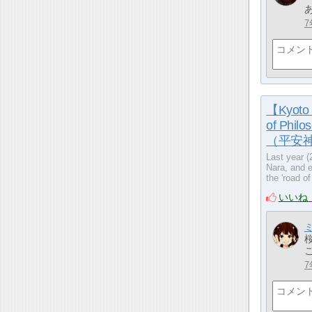
7
【Kyoto 
of Phil
（平安神宮）
Last year (
Nara, and e
the 'road
いいね
こ
7