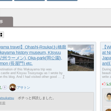
事
ama travel】Ohashi-Rouka(お橋廊
【Wa
yama history museum, KIsyuu
at 
(紀州ラーメン), Oka-park(岡公園),
Japa
-mon (長屋門) etc.
an(
stination of this Wakayama trip was
Durin
astle and Kisyuu Tousyougu as I wrote by
beauti
n ths blog. And I had visited other good …
7
write
い
！
アサトン
8
atsukatsu
ポチっと拝読しました。
年前