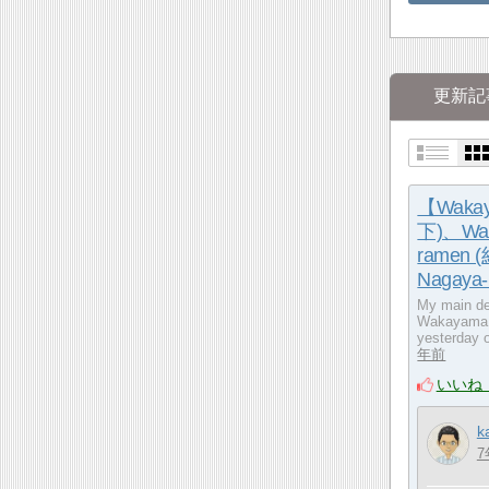
更新記
【Wakay
下)、Waka
ramen 
Nagaya
My main de
Wakayama c
yesterday o
年前
いいね
k
7