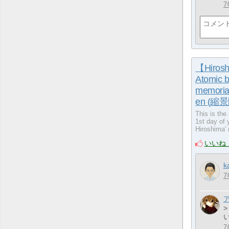
7
【Hiroshi
Atomic 
memori
en (縮景
This is the
1st day of 
Hiroshim
いいね
k
7
>
7