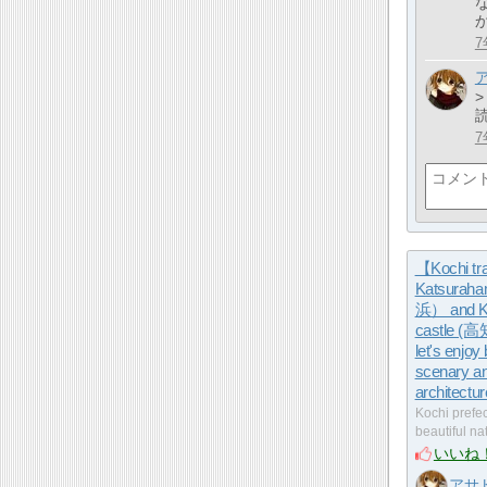
7
7
【Kochi tr
Katsura
浜） and K
castle 
let's enjoy 
scenary an
architectu
Kochi prefec
beautiful n
いいね
アサ