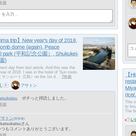
年前
ma trip】New year's day of 2018,
bomb dome (again), Peace
al park (平和記念公園）, Shukukei-
園)
 next day from last article. And this was the
year of 2018. I was in the hotel of 'Sun route-
【Hir
a' ( サンルート 広島）on the 1st d…
7年前
rest
！
アサトン
9
Miy
ric
atsukatsu
ポチっと拝読しました。
This i
年前
to It
The fi
アサトン
い
 katsukatsuさん
いつもコメントありがとうございます。
年前