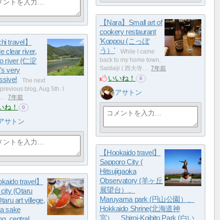
【Nara】Small art of
cookery restaurant
'Koppou (こっぽ
i travel】
う）'
e clear river,
While I came
o river (仁淀
back to my home town,
Saidaiji ( 西大寺…
7年前
s very
いいね！
ssive!
6
The next
previous blog, Aug 5th. I
アサトン
d…
7年前
いね！
0
アサトン
【Hookaido travel】
Sapporo City (
Hitsujigaoka
Observatory (羊ヶ丘
kaido travel】
展望台）、
city (Otaru
Maruyama park (円山公園）、
taru art villege,
Hokkaido Shrine(北海道神
a sake
宮）、Shiroi-Koibito Park (白い
g, central