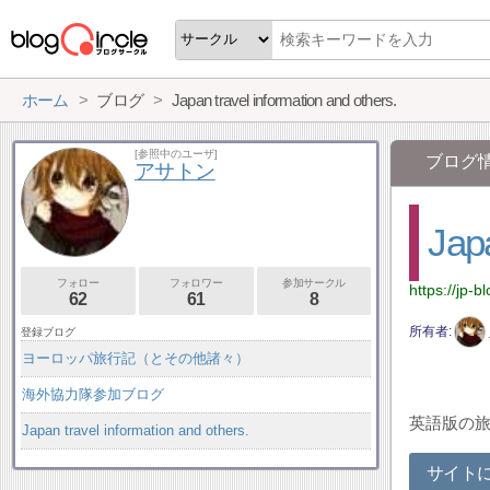
ホーム
ブログ
Japan travel information and others.
[参照中のユーザ]
ブログ
アサトン
Japa
フォロー
フォロワー
参加サークル
https://jp-b
62
61
8
所有者
登録ブログ
ヨーロッパ旅行記（とその他諸々）
海外協力隊参加ブログ
英語版の
Japan travel information and others.
サイト