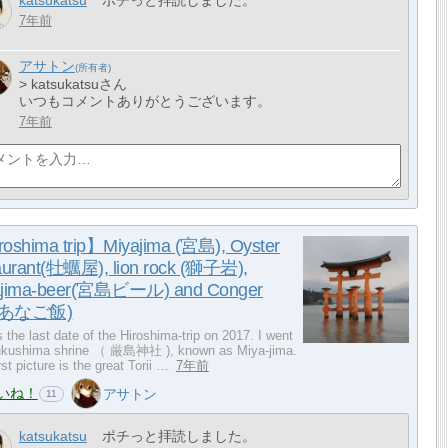
katsukatsu
ポチっと拝読しました。
7年前
アサトン
> katsukatsuさん
いつもコメントありがとうございます。
7年前
oshima trip】Miyajima (宮島), Oyster
aurant(牡蠣屋), lion rock (獅子岩),
ajima-beer(宮島ビール) and Conger
e(あなご飯)
s the last date of the Hiroshima-trip on 2017. I went
sukushima shrine （ 厳島神社 ), known as Miya-jima.
rst picture is the great Torii …
7年前
いね！
アサトン
11
katsukatsu
ポチっと拝読しました。