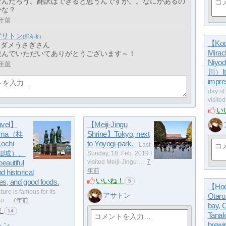
なんだろう。翻訳はできると思うんですが。。なにかあるの
かな？
年前
アサトン
【Koch
> ダメうさぎさん
Miracl
読んでいただいてありがとうございます～！
Niyod
年前
川）It'
impre
day of 
visite
い
avel】
【Meiji-Jingu
hama（桂
Shrine】Tokyo, next
ochi
to Yoyogi-park.
Last
(高知城）、
Sunday, 18, Feb. 2019 I
beautiful
visited Meiji-Jingu …
7
年前
d historical
いいね！
res, and good foods.
5
【Hoo
ture is famous for its
アサトン
Otaru 
atu…
7年前
bay, O
！
14
Tanak
brewin
トン