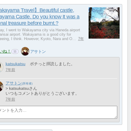
ayama Travel】Beautiful castle,
yama Castle. Do you know It was a
onal treasure before burnt.?
day, I went to Wakayama city via Haneda airport
nsai airport. Wakayama is a good city for
seeing, I think. However, Kyoto, Nara and O…
7年
いね！
アサトン
11
katsukatsu
ポチっと拝読しました。
7年前
アサトン
> katsukatsuさん
いつもコメントありがとうございます。
7年前