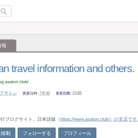
情報
n travel information and others.
log.asaton.club/
アサトン
7年前
21回
更新日時
更新回数
旅行ブログサイト。日本語版（
https://www.asaton.club/
に移動
フォローする
プロフィール