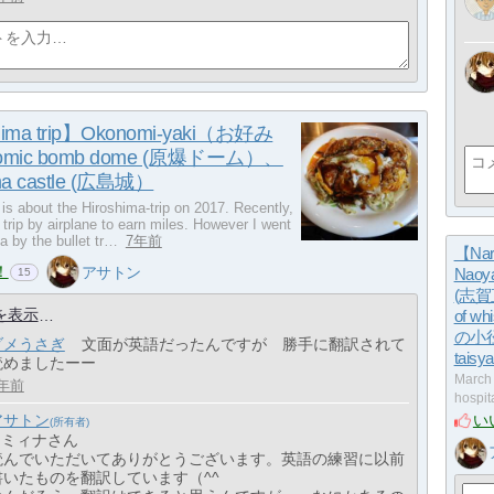
hima trip】Okonomi-yaki（お好み
tomic bomb dome (原爆ドーム）、
ma castle (広島城）
e is about the Hiroshima-trip on 2017. Recently,
e trip by airplane to earn miles. However I went
a by the bullet tr…
7年前
【Nar
！
アサトン
Naoy
15
(志賀直
を表示
of w
の小径)
ダメうさぎ
文面が英語だったんですが 勝手に翻訳されて
taisy
読めましたーー
March 
年前
hospi
い
アサトン
> ミィナさん
読んでいただいてありがとうございます。英語の練習に以前
書いたものを翻訳しています（^^