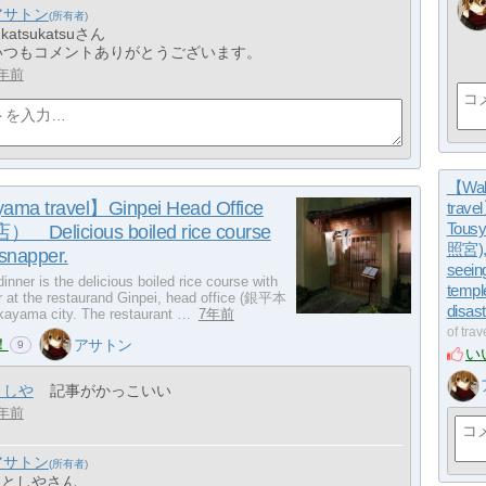
アサトン
 katsukatsuさん
いつもコメントありがとうございます。
年前
【Wa
ma travel】Ginpei Head Office
trave
Tous
Delicious boiled rice course
照宮), 
 snapper.
seein
dinner is the delicious boiled rice course with
templ
r at the restaurand Ginpei, head office (銀平本
disast
yama city. The restaurant …
7年前
of tra
！
アサトン
9
い
としや
記事がかっこいい
年前
アサトン
> としやさん