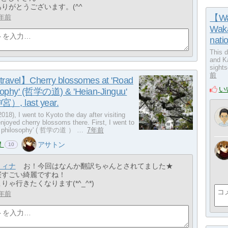
ありがとうございます。(^^
【Wak
年前
Waka
nati
This 
and Ka
sight
前
travel】Cherry blossomes at 'Road
い
osophy' (哲学の道) & 'Heian-Jinguu'
, last year.
2018), I went to Kyoto the day after visiting
njoyed cherry blossoms there. First, I went to
 of philosophy' ( 哲学の道 ） …
7年前
！
アサトン
10
ミィナ
お！今回はなんか翻訳ちゃんとされてました★
桜すごい綺麗ですね！
りゃ行きたくなります(*^_^*)
年前