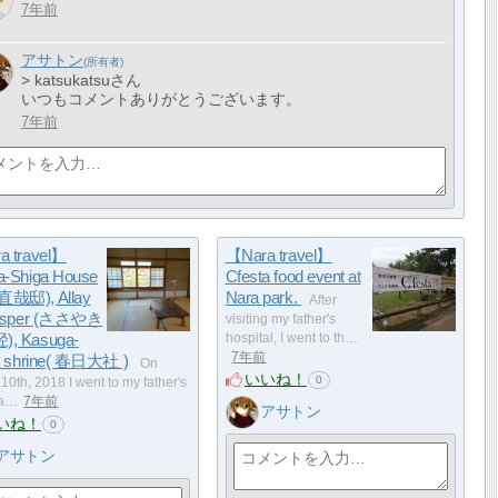
7年前
アサトン
> katsukatsuさん
いつもコメントありがとうございます。
7年前
a travel】
【Nara travel】
a-Shiga House
Cfesta food event at
哉邸), Allay
Nara park.
After
hisper (ささやき
visiting my father's
, Kasuga-
hospital, I went to th…
7年前
a shrine( 春日大社 )
On
いいね！
0
10th, 2018 I went to my father's
ta…
7年前
アサトン
いね！
0
アサトン