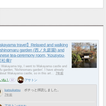
kayama travel】Relaxed and walking
Nishinomaru garden (西ノ丸庭園) and
nese tea-ceremony room, 'Kousyou-
紅松庵)'
g Wakayama trip, I went to Wakayama castle and
fu garden, 'Nishinomaru garden'. I have already
 about Wakayama castle, so in this art…
7年前
いね！
アサトン
12
katsukatsu
ポチっと拝読しました。
7年前
アサトン