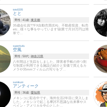
toto0205
とと
男性
41歳
東京都
35歳会社員?‍?FX自動売買(EA)、不動産投資、転売
etc...様々な事をやっています!副業で月10万円は簡
単で…
superkufu
空風
男性
50代
神奈川県
八年間ほど失踪をしました。障害者手帳の持つ割
引制度が利用できる施設の紹介と安価で買えるカ
メラや35mmフィルムの写りをブ…
sumikuni
アンティーク
男性
36歳
愛知県
メキシコに駐在中です。海外生活2年目に突入しま
した。メキシコで起こる摩訶不思議な出来事やス
ペイン・アメリカを中心とした…