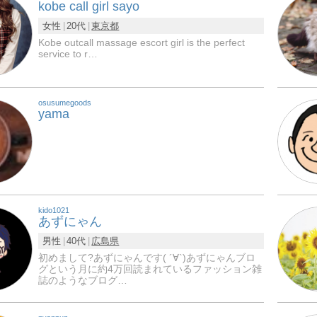
kobe call girl sayo
女性
20代
東京都
Kobe outcall massage escort girl is the perfect
service to r…
osusumegoods
yama
kido1021
あずにゃん
男性
40代
広島県
初めまして?あずにゃんです( ´∀`)あずにゃんブロ
グという月に約4万回読まれているファッション雑
誌のようなブログ…