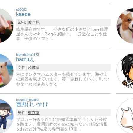
s60002
kaede
50代
岐阜県
岐阜県在住です。 小さな町の小さなiPhone修理
屋さんのweb・Blogを展開中。 身近なことや仕
事、子供のソフト…
hamuhamu1173
hamuん
女性
茨城県
主にキンクマハムスターを載せています。海や山
の風景も載せています。毎日更新しています‼️いい
ねをいただきありがと…
keisuke_nishino
西野けいすけ
男性
東京都
ブロガー好き✨昨年に結婚式準備で苦しんだ経験
を踏まえ、費用節約のために知らないと損な情報
をおとどけ?結婚の専門書を10冊…