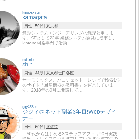
kmgt-system
kamagata
男性
50代
東京都
鎌形システムエンジニアリングの鎌形と申しま
す。SEとして22年 業務システム開発に従事し、
kintone開発専門で活動…
cuisinier
shin
男性
44歳
東京都
世田谷区
サーモミックス、パコジェット レシピで検索1位
のサイト「厨房機器の教科書」を運営していま
す。2018年の9月に開設して…
ggy358bs
ジジィ@ネット副業3年目!Webデザイ
ナー
男性
60代
北海道
「50代からはじめる3ステップアフィリ90日実践
講座」というブログを運営している北海道在住の