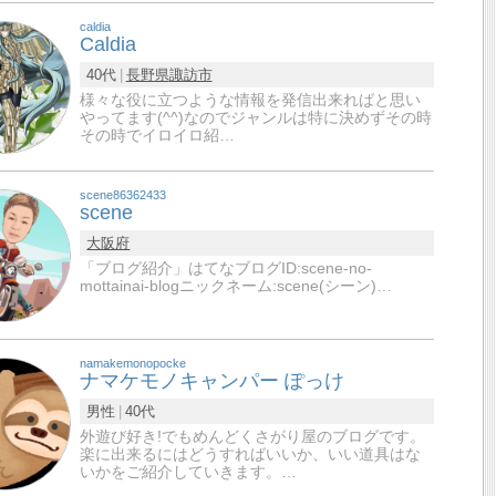
caldia
Caldia
40代
長野県
諏訪市
様々な役に立つような情報を発信出来ればと思い
やってます(^^)なのでジャンルは特に決めずその時
その時でイロイロ紹…
scene86362433
scene
大阪府
「ブログ紹介」はてなブログID:scene-no-
mottainai-blogニックネーム:scene(シーン)…
namakemonopocke
ナマケモノキャンパー ぽっけ
男性
40代
外遊び好き!でもめんどくさがり屋のブログです。
楽に出来るにはどうすればいいか、いい道具はな
いかをご紹介していきます。…