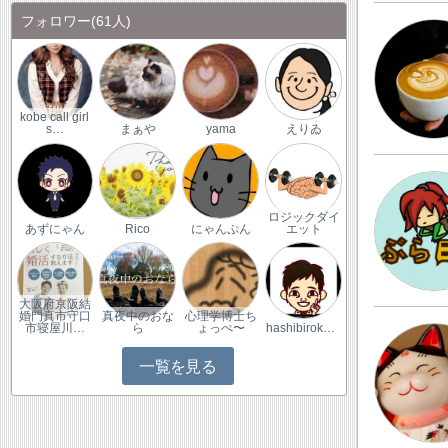
フォロワー
(61人)
kobe call girl
s…
まぁや
yama
えりゐ
ロジックダイ
あずにゃん
Rico
にゃんぷん
エット
大阪府京阪結
婚門真市守口
真夜中のおな
心理学博士ち
市寝屋川…
ら
ょっぺ〜
hashibirokohu
一覧を見る