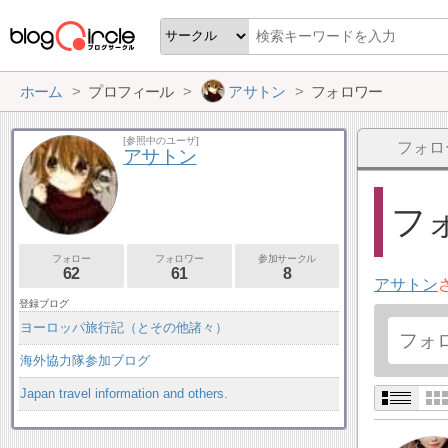
ホーム
プロフィール
アサトン
フォロワー
[参照中のユーザ]
フォロ
アサトン
フォ
フォロー
フォロワー
参加サークル
62
61
8
アサトン
登録ブログ
ヨーロッパ旅行記（とその他諸々）
海外協力隊参加ブログ
Japan travel information and others.