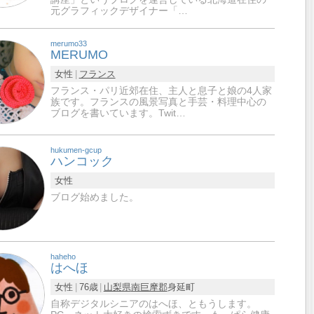
元グラフィックデザイナー「…
merumo33
MERUMO
女性
フランス
フランス・パリ近郊在住、主人と息子と娘の4人家
族です。フランスの風景写真と手芸・料理中心の
ブログを書いています。Twit…
hukumen-gcup
ハンコック
女性
ブログ始めました。
haheho
はへほ
女性
76歳
山梨県
南巨摩郡
身延町
自称デジタルシニアのはへほ、ともうします。