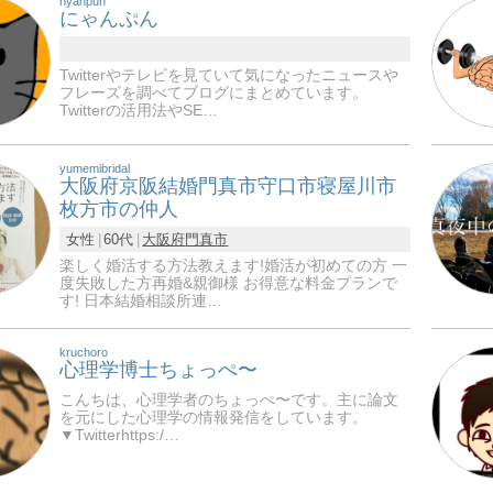
nyanpun
にゃんぷん
Twitterやテレビを見ていて気になったニュースや
フレーズを調べてブログにまとめています。
Twitterの活用法やSE…
yumemibridal
大阪府京阪結婚門真市守口市寝屋川市
枚方市の仲人
女性
60代
大阪府
門真市
楽しく婚活する方法教えます!婚活が初めての方 一
度失敗した方再婚&親御様 お得意な料金プランで
す! 日本結婚相談所連…
kruchoro
心理学博士ちょっぺ〜
こんちは、心理学者のちょっぺ〜です。主に論文
を元にした心理学の情報発信をしています。
▼Twitterhttps:/…