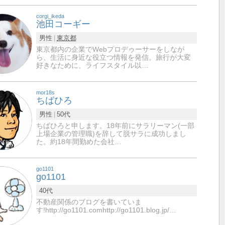
corgi_ikeda
池田コーギー
男性
東京都
東京都内の企業でWebプロデゥーサーをしなが
ら、生活に身近な役立つ情報を発信。旅行が大変
好きなために、ライフスタイル以…
mor18s
ちばひろ
男性
50代
ちばひろと申します。18年前にサラリーマン(一部
上場企業の管理職)を辞して脱サラに成功しまし
た。約18年間勤めた会社…
go1101
go1101
40代
不動産関係のブログを書いていま
す!http://go1101.comhttp://go1101.blog.jp/…