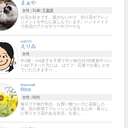
まぁや
女性
31歳
千葉県
お花が好きです。庭がないので、切り花やアレン
ジメントを中心に楽しんでいます。ハンドメイド
で造花のアクセサリーやブーケな…
erii0723
えりゐ
女性
中2娘・小4息子を子育て中☆毎日15:00更新中☆い
いね!下さった方には、はてブ・応援でお返しさせ
ていただきます☆…
flowerstalk
Rico
女性
50代
毎日プチ旅行気分。お買い物ついでに花探しの
旅。花の産地でフレッシュな花をもとめ「暮らし
に寄りそう花のある生活」を楽し…