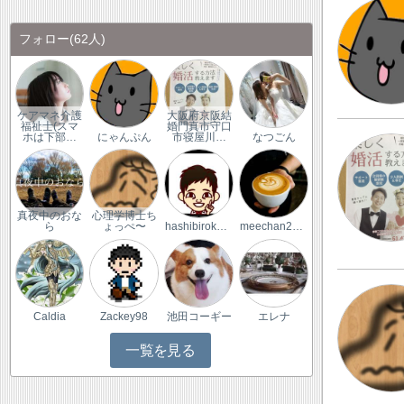
フォロー
(62人)
ケアマネ介護
大阪府京阪結
福祉士(スマ
婚門真市守口
ホは下部…
にゃんぷん
市寝屋川…
なつごん
真夜中のおな
心理学博士ち
ら
ょっぺ〜
hashibirokohu
meechan2020
Caldia
Zackey98
池田コーギー
エレナ
一覧を見る