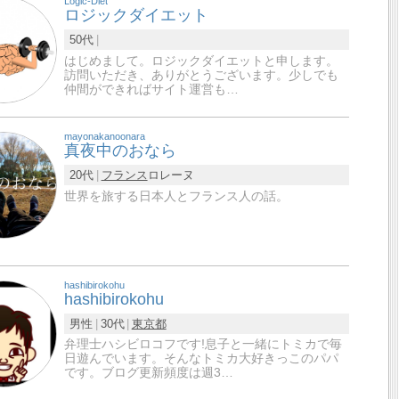
Logic-Diet
ロジックダイエット
50代
はじめまして。ロジックダイエットと申します。
訪問いただき、ありがとうございます。少しでも
仲間ができればサイト運営も…
mayonakanoonara
真夜中のおなら
20代
フランス
ロレーヌ
世界を旅する日本人とフランス人の話。
hashibirokohu
hashibirokohu
男性
30代
東京都
弁理士ハシビロコフです!息子と一緒にトミカで毎
日遊んでいます。そんなトミカ大好きっこのパパ
です。ブログ更新頻度は週3…