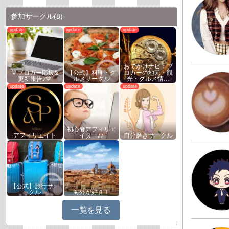
参加サークル
(8)
おでかけナビ：ブ
💙ブロガー応援&
【公式】料理・グ
ロガーの地元・観
更新報告♪💙
ルメサークル
光・グルメ情…
初心者アフィリエ
アフィリエイト
イター♪♪
自分磨きサークル
【公式】旅行サー
クル
海外が好き！
一覧を見る