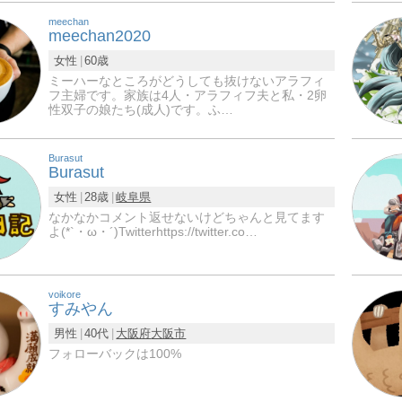
meechan
meechan2020
女性
60歳
ミーハーなところがどうしても抜けないアラフィ
フ主婦です。家族は4人・アラフィフ夫と私・2卵
性双子の娘たち(成人)です。ふ…
Burasut
Burasut
女性
28歳
岐阜県
なかなかコメント返せないけどちゃんと見てます
よ(*`・ω・´)Twitterhttps://twitter.co…
voikore
すみやん
男性
40代
大阪府
大阪市
フォローバックは100%