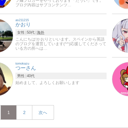
プ麺ブロガーをやっております「たうい」です。
ブログ内容はサブコンテンツ…
as211215
かおり
女性
50代
海外
こんにちは!かおりといいます。スペインから英語
のブログを運営しています(^^)応援してくださって
いる方の所へは…
tomokazu
つーさん
男性
40代
始めまして、よろしくお願いします
1
2
次へ