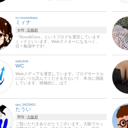
m.i.monstobaka
ミィナ
女性
京都府
「Roco&Coro」というブログを運営しています、
ミィナといいます。Webライターになるべく、
日々勉強中です!…
webclimb
WC
Webメディアを運営しています。ブログサークル
にはいつも読んでくださる方もいて、本当に感謝
しています。積極的に、はて…
taui_34029401
たうい
男性
大阪府
ご覧いただきありがとうございます。大阪でカッ