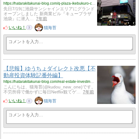
https://hatarakitakunai-blog.com/q-plaza-ikebukuro-cinemasunshine-theater/
先日7/19に池袋サンシャインエリアにグランド
オープンしました 新商業ビル『キュープラザ
池袋』に潜入…
7年前
いいね！
猫海苔
3
【悲報】ゆうちょダイレクト改悪【不
動産投資体験記番外編】
https://hatarakitakunai-blog.com/real-estate-investment-exp-extra-01/
こんにちは、猫海苔(@kudou_new_one)です。
不労所得で働かずに毎日Netflix観てゲ…
7年前
いいね！
猫海苔
0