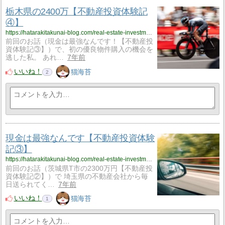
栃木県の2400万【不動産投資体験記
④】
https://hatarakitakunai-blog.com/real-estate-investment-exp-04/
前回のお話（現金は最強なんです！【不動産投
資体験記③】）で、初の優良物件購入の機会を
逃した私。 あれ…
7年前
いいね！
猫海苔
2
現金は最強なんです【不動産投資体験
記③】
https://hatarakitakunai-blog.com/real-estate-investment-exp-03/
前回のお話（茨城県T市の2300万円【不動産投
資体験記②】）で 埼玉県の不動産会社から毎
日送られてく…
7年前
いいね！
猫海苔
1