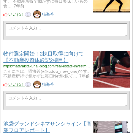
す。 不動産所得で働かずに毎日美味しいもの
食…
7年前
いいね！
猫海苔
1
物件選定開始！2棟目取得に向けて
【不動産投資体験記2棟目】
https://hatarakitakunai-blog.com/real-estate-investment-exp-11/
こんにちは、猫海苔(@kudou_new_one)です。
不動産所得で働かずに毎日Netflix観て…
7年前
いいね！
猫海苔
1
池袋グランドシネマサンシャイン【商
業フロアレポート】