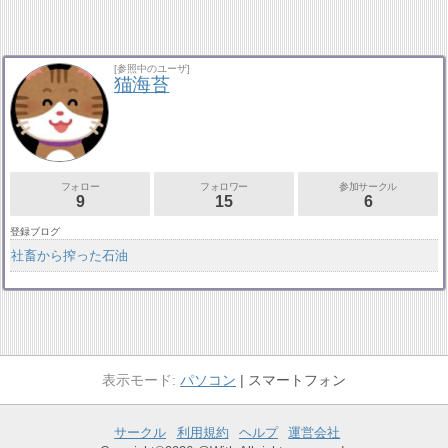
[参照中のユーザ]
猫海苔
フォロー
フォロワー
参加サークル
9
15
6
登録ブログ
社畜から搾った石油
パソコン
スマートフォン
サークル
利用規約
ヘルプ
運営会社