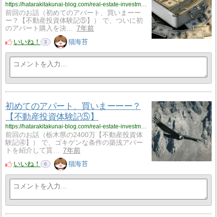
https://hatarakitakunai-blog.com/real-estate-investment-exp-06/
前回のお話（初めてのアパート、買いまーー
ー？【不動産投資体験記⑤】） で、ついに初
のアパート購入を決…
7年前
いいね！
猫海苔
3
初めてのアパート、買いまーーー？
【不動産投資体験記⑤】
https://hatarakitakunai-blog.com/real-estate-investment-exp-05/
前回のお話（栃木県の2400万【不動産投資体
験記④】） で、ゴキゲンな条件の築浅アパー
トを紹介して貰…
7年前
いいね！
猫海苔
6