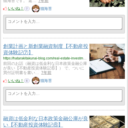
猫海苔です。 返…
7年前
いいね！
猫海苔
7
創業計画と新創業融資制度【不動産投
資体験記⑦】
https://hatarakitakunai-blog.com/real-estate-investment-exp-07/
前回のお話（融資は低金利な日本政策金融公庫
が良い【不動産投資体験記⑥】） で、ついに
買付証明書を書い…
7年前
いいね！
猫海苔
6
融資は低金利な日本政策金融公庫が良
い【不動産投資体験記⑥】