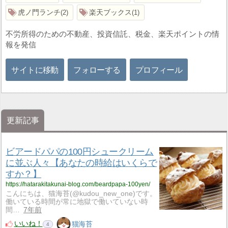
虎ノ門ランチ
楽天ブックス
2
1
不労所得のための不動産、投資信託、税金、楽天ポイントの情
報を発信
サイトに移動
フォローする
プロフィール
更新記事
ビアードパパの100円シュークリーム
に並ぶ人々【あなたの時給はいくらで
すか？】
https://hatarakitakunai-blog.com/beardpapa-100yen/
こんにちは、猫海苔(@kudou_new_one)です。
働いている時間が常に地獄で働いていない時
間…
7年前
いいね！
猫海苔
4