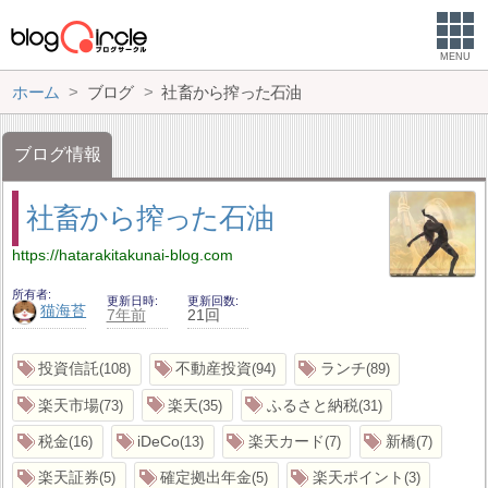
MENU
ホーム
ブログ
社畜から搾った石油
ブログ情報
社畜から搾った石油
https://hatarakitakunai-blog.com
所有者
更新日時
更新回数
猫海苔
7年前
21回
投資信託
不動産投資
ランチ
108
94
89
楽天市場
楽天
ふるさと納税
73
35
31
税金
iDeCo
楽天カード
新橋
16
13
7
7
楽天証券
確定拠出年金
楽天ポイント
5
5
3