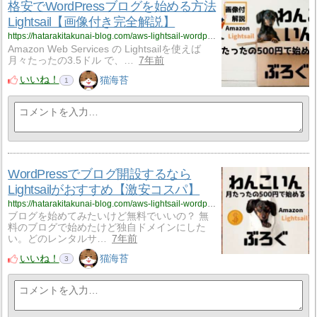
格安でWordPressブログを始める方法
Lightsail【画像付き完全解説】
https://hatarakitakunai-blog.com/aws-lightsail-wordpress-tutorial-01/
Amazon Web Services の Lightsailを使えば
月々たったの3.5ドル で、…
7年前
いいね！
猫海苔
1
WordPressでブログ開設するなら
Lightsailがおすすめ【激安コスパ】
https://hatarakitakunai-blog.com/aws-lightsail-wordpress-one-coin-startup/
ブログを始めてみたいけど無料でいいの？ 無
料のブログで始めたけど独自ドメインにした
い。どのレンタルサ…
7年前
いいね！
猫海苔
3