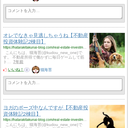
オレでなきゃ見逃しちゃうね【不動産
投資体験記2棟目】
https://hatarakitakunai-blog.com/real-estate-investment-exp-13/
こんにちは、猫海苔(@kudou_new_one)で
す。 不動産所得で働かずに毎日ゲームして筋
ト…
7年前
いいね！
猫海苔
4
ヨガのポーズ中なんですが【不動産投
資体験記2棟目】
https://hatarakitakunai-blog.com/real-estate-investment-exp-12/
こんにちは、猫海苔(@kudou_new_one)で