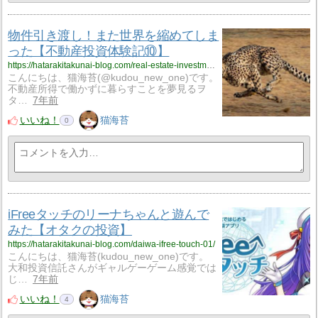
物件引き渡し！また世界を縮めてしま
った【不動産投資体験記⑩】
https://hatarakitakunai-blog.com/real-estate-investment-exp-10/
こんにちは、猫海苔(@kudou_new_one)です。
不動産所得で働かずに暮らすことを夢見るヲ
タ…
7年前
いいね！
猫海苔
0
iFreeタッチのリーナちゃんと遊んで
みた【オタクの投資】
https://hatarakitakunai-blog.com/daiwa-ifree-touch-01/
こんにちは、猫海苔(kudou_new_one)です。
大和投資信託さんがギャルゲーゲーム感覚では
じ…
7年前
いいね！
猫海苔
4