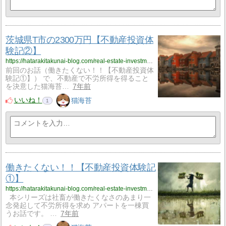
茨城県T市の2300万円【不動産投資体
験記②】
https://hatarakitakunai-blog.com/real-estate-investment-exp-02/
前回のお話（働きたくない！！【不動産投資体
験記①】） で、不動産で不労所得を得ること
を決意した猫海苔…
7年前
いいね！
猫海苔
1
働きたくない！！【不動産投資体験記
①】
https://hatarakitakunai-blog.com/real-estate-investment-exp-01/
本シリーズは社畜が働きたくなさのあまり一
念発起して不労所得を求め アパートを一棟買
うお話です。 …
7年前