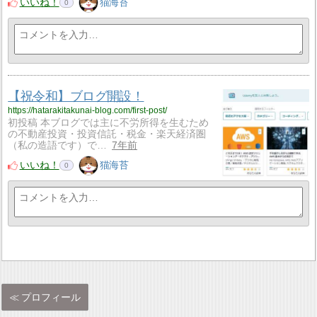
いいね！
猫海苔
0
【祝令和】ブログ開設！
https://hatarakitakunai-blog.com/first-post/
初投稿 本ブログでは主に不労所得を生むため
の不動産投資・投資信託・税金・楽天経済圏
（私の造語です）で…
7年前
いいね！
猫海苔
0
プロフィール