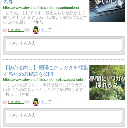
る件
https://www.satoyama4life.com/entry/aoriunntenn
どうも、よし子です。最近あおり運転がよく
取り沙汰されますよね！以前より確実に増えて
いるのを感じ…
7年前
いいね！
よし子
0
【初心者向け】昼間にクワガタを採集
するための秘訣を公開
https://www.satoyama4life.com/entry/kuwagata-kotu
よしこの旦那です。 今日は昼間にクワガタに
出会うためのちょっとしたコツを説明します。
特に…
7年前
いいね！
よし子
1