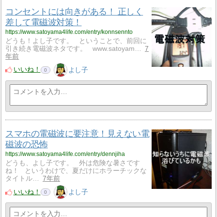
コンセントには向きがある！ 正しく
差して電磁波対策！
https://www.satoyama4life.com/entry/konnsennto
どうも！よし子です。 ということで、前回に
引き続き電磁波ネタです。 www.satoyam…
7
年前
いいね！
よし子
0
スマホの電磁波に要注意！見えない電
磁波の恐怖
https://www.satoyama4life.com/entry/dennjiha
どうも、よし子です。 外は危険な暑さです
ね！ というわけで、夏だけにホラーチックな
タイトル…
7年前
いいね！
よし子
0