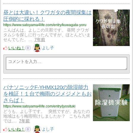
昼とは大違い！クワガタの夜間採集は
圧倒的に採れる！
https://www.satoyama4life.com/entry/kuwagata-yoru
こんばんは、よしこの旦那です。 昼間 クワガ
タムシを探しに行ったんですが、ほとんどいま
せんでした。…
7年前
いいね！
よし子
0
パナソニックF-YHMX120の除湿能力
を検証！１台で梅雨のジメジメともお
さらば！
https://www.satoyama4life.com/entry/jyosituki
どうも、よし子です。 突然ですが、あなたの
地域はもう梅雨明けしましたか？ こちら九州
では,…
7年前
いいね！
よし子
0