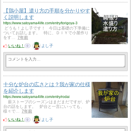
【鶏小屋】遣り方の手順を分かりやす
く説明します
https://www.satoyama4life.com/entry/torigoya-3
どうも！よし子です！ 今日は基礎の下準備に
ついてお話します。 特に、ＤＩＹで小屋作り
をす…
7年前
いいね！
よし子
0
十分な炉台の広さとは？我が家の仕様
を紹介します
https://www.satoyama4life.com/entry/rodai
薪ストーブのシーズンはまだまだですが、炉
台の話をします。 炉台と一言にいっても、
様々で…
7年前
いいね！
よし子
0