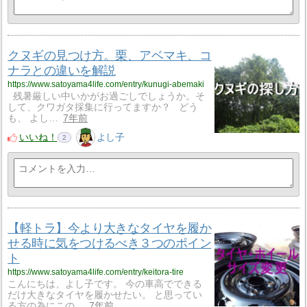
クヌギの見つけ方。栗、アベマキ、コ
ナラとの違いを解説
https://www.satoyama4life.com/entry/kunugi-abemaki
残暑厳しい中いかがお過ごしでしょうか。そ
して、クワガタ採集に行ってますか？ どう
も、 よし…
7年前
いいね！
よし子
2
【軽トラ】今より大きなタイヤを履か
せる時に気をつけるべき３つのポイン
ト
https://www.satoyama4life.com/entry/keitora-tire
こんにちは、よし子です。 今の車高でできる
だけ大きなタイヤを履かせたい。 と思ってい
る方の為にこの…
7年前