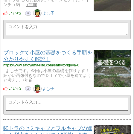
ンチ（約…
7年前
いいね！
よし子
0
ブロックで小屋の基礎をつくる手順を
分かりやすく解説！
https://www.satoyama4life.com/entry/torigoya-6
よし子です。今回は小屋の基礎を作ります！
細かい画像付きなのでＤＩＹで小屋を建てよう
と考え…
7年前
いいね！
よし子
2
軽トラのセミキャブとフルキャブの違