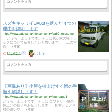
スズキキャリイDA62tを選んだ４つの
理由を説明します
https://www.satoyama4life.com/entry/da62t-osusume
どうも、よし子です。今日は我が家の軽トラ
ックについて紹介したいと思います。 上の写
真…
7年前
いいね！
よし子
0
【画像あり】小屋を棟上げする際の手
順を解説します！
https://www.satoyama4life.com/entry/muneage1
どうも！よし子です！今日は ニワトリ小屋の
棟上げの様子をお伝えします！ 杉材とヒノキ
材の違いや…
7年前