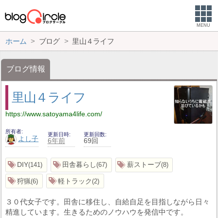
MENU
ホーム
ブログ
里山４ライフ
ブログ情報
里山４ライフ
https://www.satoyama4life.com/
所有者
更新日時
更新回数
よし子
6年前
69回
DIY
田舎暮らし
薪ストーブ
141
67
8
狩猟
軽トラック
6
2
３０代女子です。田舎に移住し、自給自足を目指しながら日々
精進しています。生きるためのノウハウを発信中です。