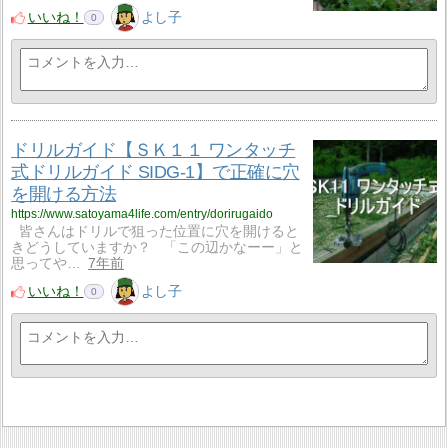
いいね！
よし子
0
ドリルガイド【ＳＫ１１ ワンタッチ
式ドリルガイド SIDG-1】で正確に穴
を開ける方法
https://www.satoyama4life.com/entry/dorirugaido
皆さんはドリルで狙った位置に穴を開けると
きどうしていますか？ 「この辺かなーー」と
思ってや…
7年前
いいね！
よし子
0