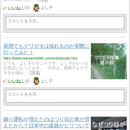
いいね！
よし子
0
昼間でもクワガタは採れるのか実際に
行ってみた！
https://www.satoyama4life.com/entry/jyueki-hiru
どうも、よし子のダンナです。よし子がいつも
お世話になってます。 今日は、昼間でもクワ
ガタが採れ…
7年前
いいね！
よし子
0
煽り運転が増えたのはつり目の車が増
えたから？日本中の道路がピリついて