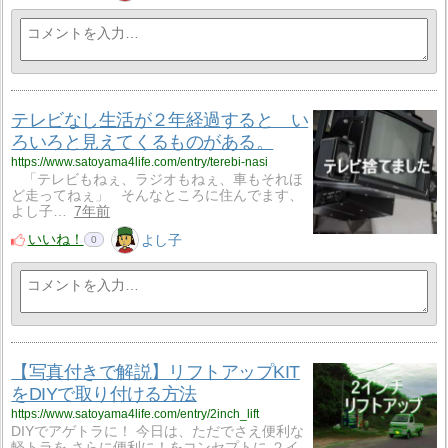
テレビなし生活が２年経過すると い
ろいろと見えてくるものがある。
https://www.satoyama4life.com/entry/terebi-nasi
「テレビもねぇ、ラジオもねぇ、車もそれほ
ど走ってねぇ」 そんなところに住んでます、
よし子…
7年前
いいね！
よし子
0
【写真付きで解説】リフトアップKIT
をDIYで取り付ける方法
https://www.satoyama4life.com/entry/2inch_lift
DIYでアゲトラに！ 今日は、ただでさえ便利な
軽トラを さらに便利に！をコンセプトに ２イ