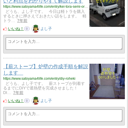
いと利点をわかりやすく解説します
https://www.satoyama4life.com/entry/kei-tora-semi-or-full
どうも、よし子です。 今日は軽トラを購入
するときに押さえておきたい話をします。 軽
トラ…
7年前
いいね！
よし子
0
【薪ストーブ】炉壁の作成手順を解説
します
https://www.satoyama4life.com/entry/diy-roheki
どうも、よし子です。 薪ストーブが到着す
るまでにDIYで遮熱壁を完成させました！
DI…
7年前
いいね！
よし子
0