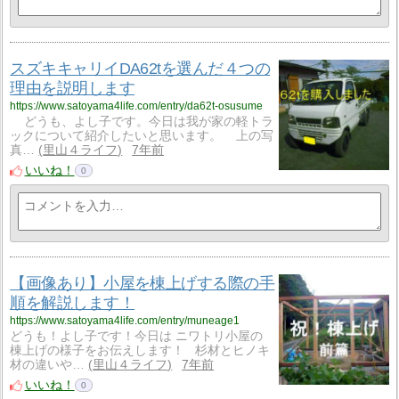
スズキキャリイDA62tを選んだ４つの
理由を説明します
https://www.satoyama4life.com/entry/da62t-osusume
どうも、よし子です。今日は我が家の軽トラ
ックについて紹介したいと思います。 上の写
真…
里山４ライフ
7年前
いいね！
0
【画像あり】小屋を棟上げする際の手
順を解説します！
https://www.satoyama4life.com/entry/muneage1
どうも！よし子です！今日は ニワトリ小屋の
棟上げの様子をお伝えします！ 杉材とヒノキ
材の違いや…
里山４ライフ
7年前
いいね！
0