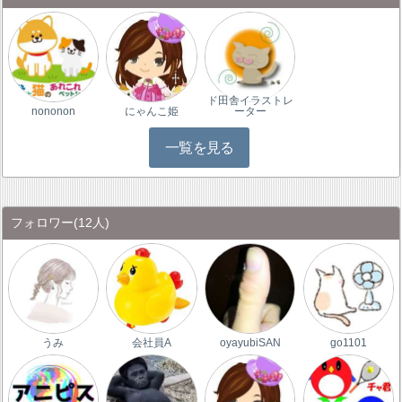
ド田舎イラストレ
nononon
にゃんこ姫
ーター
一覧を見る
フォロワー
(12人)
うみ
会社員A
oyayubiSAN
go1101