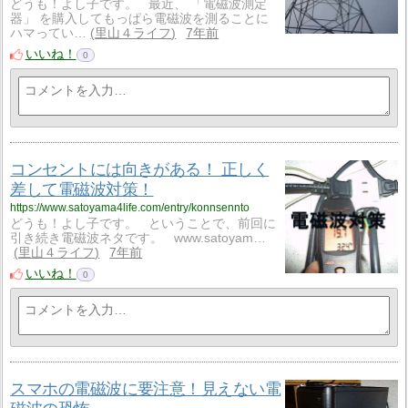
どうも！よし子です。 最近、 「電磁波測定
器」 を購入してもっぱら電磁波を測ることに
ハマってい…
里山４ライフ
7年前
いいね！
0
コンセントには向きがある！ 正しく
差して電磁波対策！
https://www.satoyama4life.com/entry/konnsennto
どうも！よし子です。 ということで、前回に
引き続き電磁波ネタです。 www.satoyam…
里山４ライフ
7年前
いいね！
0
スマホの電磁波に要注意！見えない電