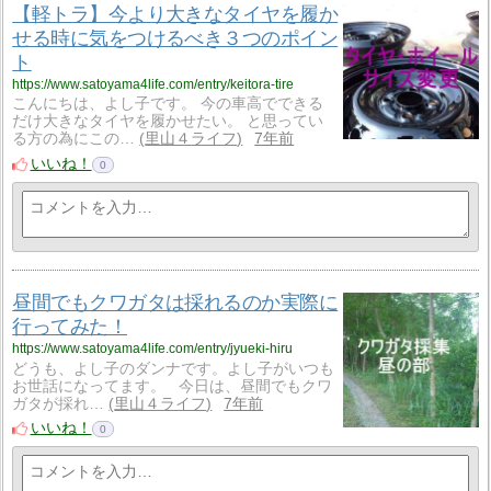
【軽トラ】今より大きなタイヤを履か
せる時に気をつけるべき３つのポイン
ト
https://www.satoyama4life.com/entry/keitora-tire
こんにちは、よし子です。 今の車高でできる
だけ大きなタイヤを履かせたい。 と思ってい
る方の為にこの…
里山４ライフ
7年前
いいね！
0
昼間でもクワガタは採れるのか実際に
行ってみた！
https://www.satoyama4life.com/entry/jyueki-hiru
どうも、よし子のダンナです。よし子がいつも
お世話になってます。 今日は、昼間でもクワ
ガタが採れ…
里山４ライフ
7年前
いいね！
0