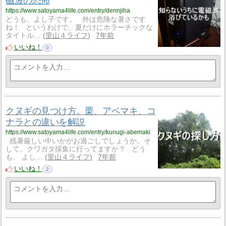
磁波の恐怖
https://www.satoyama4life.com/entry/dennjiha
どうも、よし子です。 外は危険な暑さです
ね！ というわけで、夏だけにホラーチックな
タイトル…
里山４ライフ
7年前
いいね！
0
クヌギの見つけ方。栗、アベマキ、コ
ナラとの違いを解説
https://www.satoyama4life.com/entry/kunugi-abemaki
残暑厳しい中いかがお過ごしでしょうか。そ
して、クワガタ採集に行ってますか？ どう
も、 よし…
里山４ライフ
7年前
いいね！
2