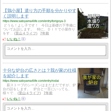
【鶏小屋】遣り方の手順を分かりやす
く説明します
https://www.satoyama4life.com/entry/torigoya-3
どうも！よし子です！ 今日は基礎の下準備に
ついてお話します。 特に、ＤＩＹで小屋作り
をす…
里山４ライフ
7年前
いいね！
0
十分な炉台の広さとは？我が家の仕様
を紹介します
https://www.satoyama4life.com/entry/rodai
薪ストーブのシーズンはまだまだですが、炉
台の話をします。 炉台と一言にいっても、
様々で…
里山４ライフ
7年前
いいね！
0