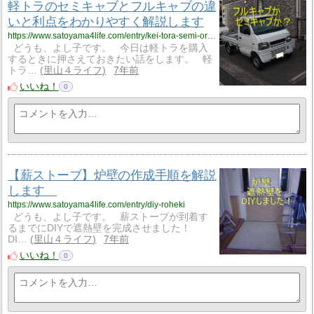
軽トラのセミキャブとフルキャブの違
いと利点をわかりやすく解説します
https://www.satoyama4life.com/entry/kei-tora-semi-or-full
どうも、よし子です。 今日は軽トラを購入
するときに押さえておきたい話をします。 軽
トラ…
里山４ライフ
7年前
いいね！
0
【薪ストーブ】炉壁の作成手順を解説
します
https://www.satoyama4life.com/entry/diy-roheki
どうも、よし子です。 薪ストーブが到着す
るまでにDIYで遮熱壁を完成させました！
DI…
里山４ライフ
7年前
いいね！
0