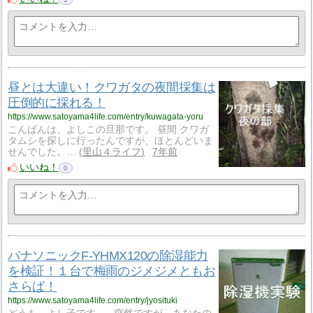
昼とは大違い！クワガタの夜間採集は
圧倒的に採れる！
https://www.satoyama4life.com/entry/kuwagata-yoru
こんばんは、よしこの旦那です。 昼間 クワガ
タムシを探しに行ったんですが、ほとんどいま
せんでした。…
里山４ライフ
7年前
いいね！
0
パナソニックF-YHMX120の除湿能力
を検証！１台で梅雨のジメジメともお
さらば！
https://www.satoyama4life.com/entry/jyosituki