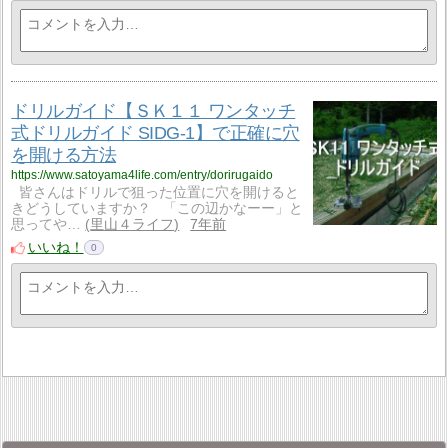
ドリルガイド【ＳＫ１１ ワンタッチ
式ドリルガイド SIDG-1】で正確に穴
を開ける方法
https://www.satoyama4life.com/entry/dorirugaido
皆さんはドリルで狙った位置に穴を開けると
きどうしていますか？ 「この辺かなーー」と
思ってや…
里山４ライフ
7年前
いいね！
0