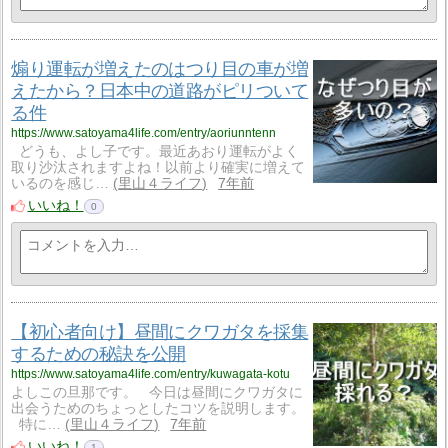
煽り運転が増えたのはつり目の車が増
えたから？日本中の道路がピリついて
る件
https://www.satoyama4life.com/entry/aoriunntenn
どうも、よし子です。最近あおり運転がよく
取り沙汰されますよね！以前より確実に増えて
いるのを感じ…
里山４ライフ
7年前
いいね！
0
【初心者向け】昼間にクワガタを採集
するための秘訣を公開
https://www.satoyama4life.com/entry/kuwagata-kotu
よしこの旦那です。 今日は昼間にクワガタに
出会うためのちょっとしたコツを説明します。
特に…
里山４ライフ
7年前
いいね！
1