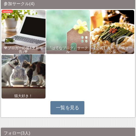
参加サークル
(4)
💙ブロガー応援&更新報
『はてなブログ』サーク
【公式】九州・沖縄サー
告♪💙
ル
クル
猫大好き！
一覧を見る
フォロー
(3人)