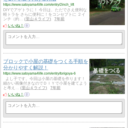
https://www.satoyama4life.com/entry/2inch_lift
DIYでアゲトラに！ 今日は、ただでさえ便利な
軽トラを さらに便利に！をコンセプトに ２イ
ンチ（約…
里山４ライフ
7年前
いいね！
0
ブロックで小屋の基礎をつくる手順を
分かりやすく解説！
https://www.satoyama4life.com/entry/torigoya-6
よし子です。今回は小屋の基礎を作ります！
細かい画像付きなのでＤＩＹで小屋を建てよう
と考え…
里山４ライフ
7年前
いいね！
2