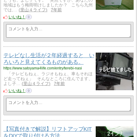
どうも、よし子です。 突然ですが、あなたの
地域はもう梅雨明けしましたか？ こちら九州
では,…
里山４ライフ
7年前
いいね！
0
テレビなし生活が２年経過すると い
ろいろと見えてくるものがある。
https://www.satoyama4life.com/entry/terebi-nasi
「テレビもねぇ、ラジオもねぇ、車もそれほ
ど走ってねぇ」 そんなところに住んでます、
よし子…
里山４ライフ
7年前
いいね！
0
【写真付きで解説】リフトアップKIT
をDIYで取り付ける方法