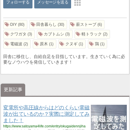
フォローする
メッセージを送る
DIY
田舎暮らし
薪ストーブ
80
30
6
クワガタ
カブトムシ
軽トラック
3
3
2
電磁波
原木
クヌギ
鶏
2
1
1
1
田舎に移住し、自給自足を目指しています。生きていく為に必
要なノウハウを発信していきます！
更新記事
変電所や高圧線からはどのくらい電磁
波が出ているのか？実際に測定してみ
ました！
https://www.satoyama4life.com/entry/okugaidennjiha