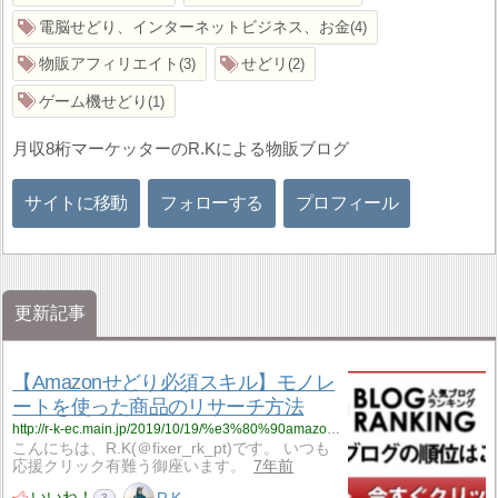
電脳せどり、インターネットビジネス、お金
4
物販アフィリエイト
せどリ
3
2
ゲーム機せどり
1
月収8桁マーケッターのR.Kによる物販ブログ
サイトに移動
フォローする
プロフィール
更新記事
【Amazonせどり必須スキル】モノレ
ートを使った商品のリサーチ方法
http://r-k-ec.main.jp/2019/10/19/%e3%80%90amazon%e3%81%9b%e3%81%a9%e3%82%8a%e5%bf%85%e9%a0%88%e3%82%b9%e3%82%ad%e3%83%ab%e3%80%91%e3%83%a2%e3%83%8e%e3%83%ac%e3%83%bc%e3%83%88%e3%82%92%e4%bd%bf%e3%81%a3%e3%81%9f%e5%95%86%e5%93%81/
こんにちは、R.K(＠fixer_rk_pt)です。 いつも
応援クリック有難う御座います。
7年前
いいね！
3