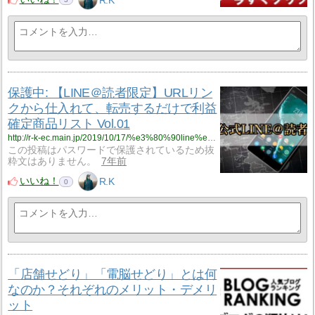
R.K
保護中: 【LINE＠読者限定】URLリン
クから仕入れて、転売するだけで利益
確定商品リスト Vol.01
http://r-k-ec.main.jp/2019/10/17/%e3%80%90line%ef%bc%a0%e8%aa%ad%e8%80%85%e9%99%90%e5%ae%9a%e3%80%91url%e3%83%aa%e3%83%b3%e3%82%af%e3%81%8b%e3%82%89%e4%bb%95%e5%85%a5%e3%82%8c%e3%81%a6%e3%80%81%e8%bb%a2%e5%a3%b2%e3%81%99%e3%82%8b/
この投稿はパスワードで保護されているため抜
粋文はありません。
7年前
いいね！
R.K
0
「店舗せどり」「電脳せどり」とは何
なのか？それぞれのメリット・デメリ
ット