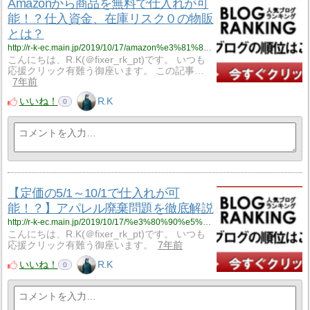
Amazonから商品を無料で仕入れが可
能！？仕入資金、在庫リスク０の物販
とは？
http://r-k-ec.main.jp/2019/10/17/amazon%e3%81%8b%e3%82%89%e5%95%86%e5%93%81%e3%82%92%e7%84%a1%e6%96%99%e3%81%a7%e4%bb%95%e5%85%a5%e3%82%8c%e3%81%8c%e5%8f%af%e8%83%bd%ef%bc%81%ef%bc%9f%e8%a1%9d%e6%92%83%e3%81%ae%e5%9c%a8%e5%ba%ab/
こんにちは、R.K(＠fixer_rk_pt)です。 いつも
応援クリック有難う御座います。 この記事…
7年前
いいね！
R.K
0
【定価の5/1～10/1で仕入れが可
能！？】アパレル廃棄問題を徹底解説
http://r-k-ec.main.jp/2019/10/17/%e3%80%90%e5%ae%9a%e4%be%a1%e3%81%ae5-1%ef%bd%9e10-1%e3%81%a7%e4%bb%95%e5%85%a5%e3%82%8c%e3%81%8c%e5%8f%af%e8%83%bd%ef%bc%81%ef%bc%9f%e3%80%91%e3%82%a2%e3%83%91%e3%83%ac%e3%83%ab%e5%bb%83%e6%a3%84/
こんにちは、R.K(＠fixer_rk_pt)です。 いつも
応援クリック有難う御座います。
7年前
いいね！
R.K
0