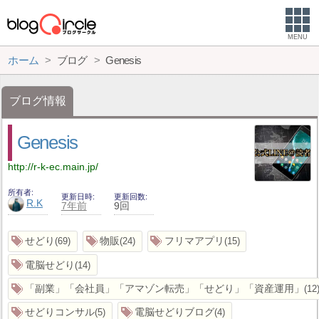
MENU
ホーム
ブログ
Genesis
ブログ情報
Genesis
http://r-k-ec.main.jp/
所有者
更新日時
更新回数
R.K
7年前
9回
せどり
物販
フリマアプリ
69
24
15
電脳せどり
14
「副業」「会社員」「アマゾン転売」「せどり」「資産運用」
12
せどりコンサル
電脳せどりブログ
5
4