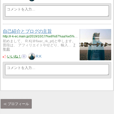
自己紹介とブログの主旨
http://r-k-ec.main.jp/2019/10/17/%e8%87%aa%e5%b7%b1%e7%b4%b9%e4%bb%8b%e3%81%a8%e3%83%96%e3%83%ad%e3%82%b0%e3%81%ae%e4%b8%bb%e6%97%a8/
初めまして、 R.K(＠fixer_rk_pt)と申します。
普段は、 アフィリエイトやせどり、輸入…
7
年前
いいね！
R.K
0
プロフィール