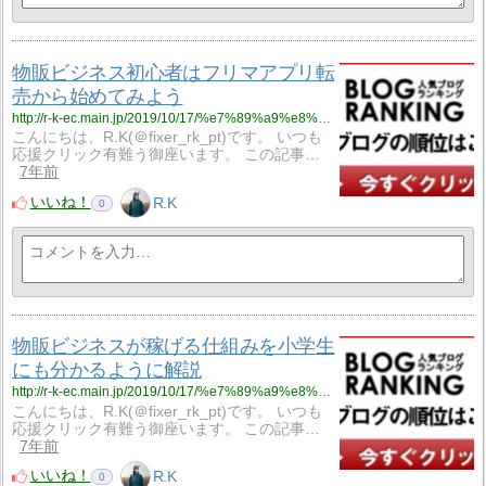
物販ビジネス初心者はフリマアプリ転
売から始めてみよう
http://r-k-ec.main.jp/2019/10/17/%e7%89%a9%e8%b2%a9%e3%83%93%e3%82%b8%e3%83%8d%e3%82%b9%e5%88%9d%e5%bf%83%e8%80%85%e3%81%af%e3%83%95%e3%83%aa%e3%83%9e%e3%82%a2%e3%83%97%e3%83%aa%e8%bb%a2%e5%a3%b2%e3%81%8b%e3%82%89%e5%a7%8b%e3%82%81/
こんにちは、R.K(＠fixer_rk_pt)です。 いつも
応援クリック有難う御座います。 この記事…
7年前
いいね！
R.K
0
物販ビジネスが稼げる仕組みを小学生
にも分かるように解説
http://r-k-ec.main.jp/2019/10/17/%e7%89%a9%e8%b2%a9%e3%83%93%e3%82%b8%e3%83%8d%e3%82%b9%e3%81%8c%e7%a8%bc%e3%81%92%e3%82%8b%e4%bb%95%e7%b5%84%e3%81%bf%e3%82%92%e5%b0%8f%e5%ad%a6%e7%94%9f%e3%81%ab%e3%82%82%e5%88%86%e3%81%8b%e3%82%8b/
こんにちは、R.K(＠fixer_rk_pt)です。 いつも
応援クリック有難う御座います。 この記事…
7年前
いいね！
R.K
0