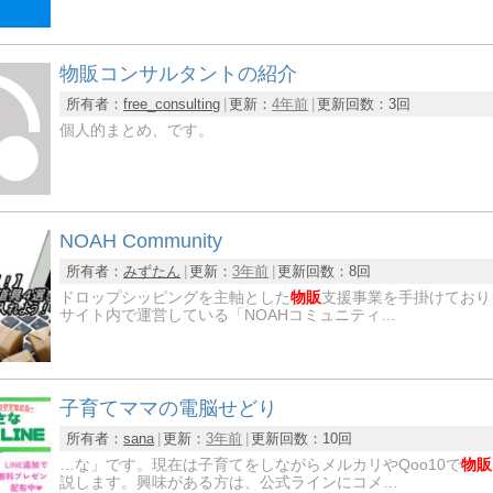
物販コンサルタントの紹介
所有者：
free_consulting
更新：
4年前
更新回数：
3回
個人的まとめ、です。
NOAH Community
所有者：
みずたん
更新：
3年前
更新回数：
8回
ドロップシッピングを主軸とした
物販
支援事業を手掛けており
サイト内で運営している「NOAHコミュニティ…
子育てママの電脳せどり
所有者：
sana
更新：
3年前
更新回数：
10回
…な」です。現在は子育てをしながらメルカリやQoo10で
物販
説します。興味がある方は、公式ラインにコメ…