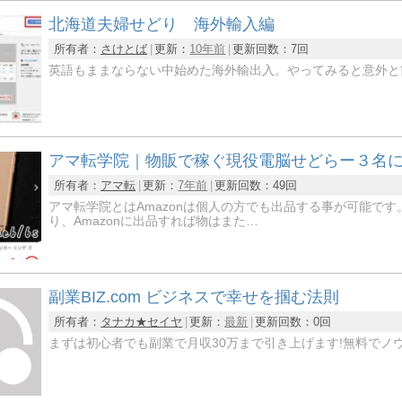
北海道夫婦せどり 海外輸入編
所有者：
さけとば
更新：
10年前
更新回数：
7回
英語もままならない中始めた海外輸出入。やってみると意外と
アマ転学院｜物販で稼ぐ現役電脳せどらー３名
所有者：
アマ転
更新：
7年前
更新回数：
49回
アマ転学院とはAmazonは個人の方でも出品する事が可能です
り、Amazonに出品すれば物はまた…
副業BIZ.com ビジネスで幸せを掴む法則
所有者：
タナカ★セイヤ
更新：
最新
更新回数：
0回
まずは初心者でも副業で月収30万まで引き上げます!無料でノ