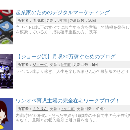
起業家のためのデジタルマーケティング
所有者：
周朋成
更新：
8年前
更新回数：
36回
当サイトは以下のすべてに該当する方を意識して情報を発信して
を模索している方・成功確率重視の方、既存…
【ジョージ流】月収30万稼ぐためのブログ
所有者：
ジョージ
更新：
8年前
更新回数：
5回
ライバル達より稼ぎ、人生を楽しみませんか? 最新版のせどり
ワンオペ育児主婦の完全在宅ワークブログ！
所有者：
さとりん
更新：
7ヶ月前
更新回数：
414回
内職時給100円以下だった主婦が1歳3歳の子育て中の完全在
もなく、旦那との収入格差に引け目を負う…