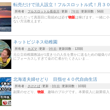
転売だけで法人設立！フルスロットル式！月３
所有者：
フルスロットル長谷川
更新：
7年前
更新回数：
56回
あなただって真面目に取組めば必ず
物販
は稼げます。一緒に小
ない方法教えます。
ネットビジネス幼稚園
所有者：
カズマ
更新：
9年前
更新回数：
120回
元公立幼稚園教諭が1度きりの人生を豊かに送るための嘘偽り
にフォーカスしすぎて金の亡者がたくさんいま…
北海道夫婦せどり 目指せ４０代自由生活
所有者：
さけとば
更新：
8年前
更新回数：
103回
副業のせどり、
物販
、趣味のブログです。本業収入に副業収入