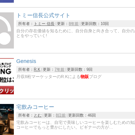
トミー信長公式サイト
所有者：
トミー 信長
更新：
8年前
更新回数：
10回
自分の存在価値を知るために、自分自身と向き合って、自分の
とをやっていく!
Genesis
所有者：
R.K
更新：
7年前
更新回数：
9回
月収8桁マーケッターのR.Kによる
物販
ブログ
宅飲みコーヒー
所有者：
とむ
更新：
8日前
更新回数：
46回
宅飲みコーヒーは、自宅で美味しいコーヒーを楽しむための知
コーヒーでもっと豊かにしたい。ビギナーの方が…