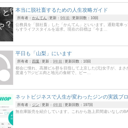
本当に脱社畜するための人生攻略ガイド
所有者：
かんてん
更新：
9年前
更新回数：
10回
公務員を「脱社畜」した「かんてん」といいます。通勤電車っ
らすライフスタイルを追求。現在の目標は「今ま…
平日も「山梨」にいます
所有者：
四葉
更新：
9年前
更新回数：
10回
都会に憧れ、高層ビル群を目指して上京した(元)女子が、まさ
度違う?!ジビエ肉と地元の食材で、ビー…
ネットビジネスで人生が変わったジンの実践ブ
所有者：
ジン
更新：
4年前
更新回数：
197回
無在庫販売を紹介しています。これから急上昇間違いなしのBA