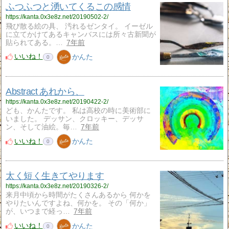
ふつふつと湧いてくるこの感情
https://kanta.0x3e8z.net/20190502-2/
飛び散る絵の具、 汚れるゼンタイ。 イーゼル
に立てかけてあるキャンバスには所々古新聞が
貼られてある。…
7年前
いいね！
かんた
0
Abstract あれから、
https://kanta.0x3e8z.net/20190422-2/
ども、かんたです。 私は高校の時に美術部に
いました。 デッサン、クロッキー、デッサ
ン、そして油絵。毎…
7年前
いいね！
かんた
0
太く短く生きてやります
https://kanta.0x3e8z.net/20190326-2/
来月中頃から時間がたくさんあるから 何かを
やりたいんですよね、何かを。 その「何か」
が、いつまで経っ…
7年前
いいね！
かんた
0