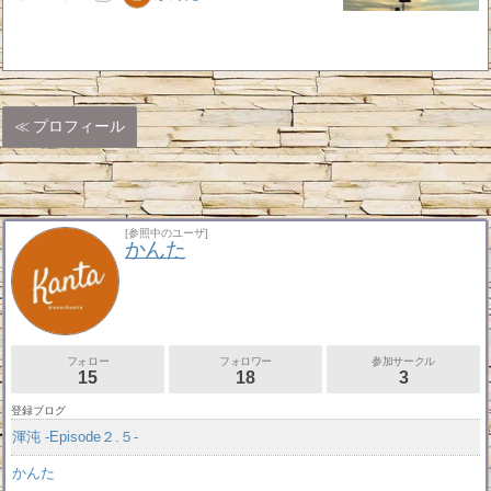
プロフィール
[参照中のユーザ]
かんた
フォロー
フォロワー
参加サークル
15
18
3
登録ブログ
渾沌 -Episode２.５-
かんた