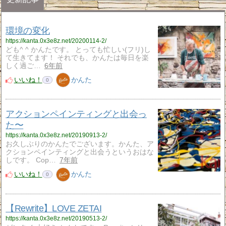
環境の変化
https://kanta.0x3e8z.net/20200114-2/
ども^ ^ かんたです。 とっても忙しい(フリ)し
て生きてます！ それでも、かんたは毎日を楽
しく過ご…
6年前
いいね！
かんた
0
アクションペインティングと出会っ
た〜
https://kanta.0x3e8z.net/20190913-2/
お久しぶりのかんたでございます。かんた、ア
クションペインティングと出会うというおはな
しです。 Cop…
7年前
いいね！
かんた
0
【Rewrite】LOVE ZETAI
https://kanta.0x3e8z.net/20190513-2/