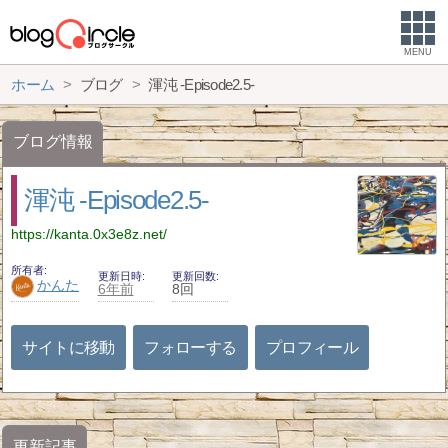
MENU
ホーム
ブログ
渾沌 -Episode2.5-
ブログ情報
渾沌 -Episode2.5-
https://kanta.0x3e8z.net/
所有者
更新日時
更新回数
かんた
6年前
8回
サイトに移動
フォローする
プロフィール
更新記事