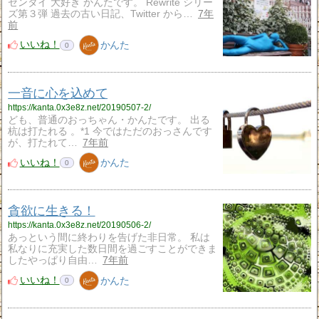
ゼンタイ 大好き かんたです。 Rewrite シリー
ズ第３弾 過去の古い日記、Twitter から…
7年
前
いいね！
かんた
0
一音に心を込めて
https://kanta.0x3e8z.net/20190507-2/
ども、普通のおっちゃん・かんたです。 出る
杭は打たれる 。*1 今ではただのおっさんです
が、打たれて…
7年前
いいね！
かんた
0
貪欲に生きる！
https://kanta.0x3e8z.net/20190506-2/
あっという間に終わりを告げた非日常。 私は
私なりに充実した数日間を過ごすことができま
したやっぱり自由…
7年前
いいね！
かんた
0