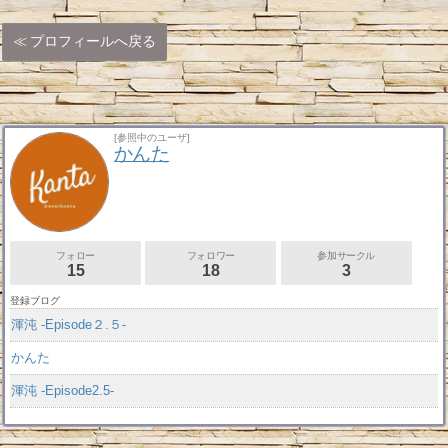
プロフィールへ戻る
[参照中のユーザ]
かんた
フォロー
フォロワー
参加サークル
15
18
3
登録ブログ
渾沌 -Episode２.５-
かんた
渾沌 -Episode2.5-