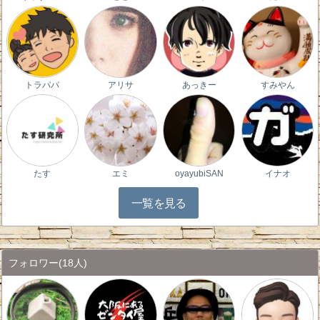
トラパパ
アリサ
あっきー
すみやん
たす
エミ
oyayubiSAN
イナオ
一覧を見る
フォロワー
(18人)