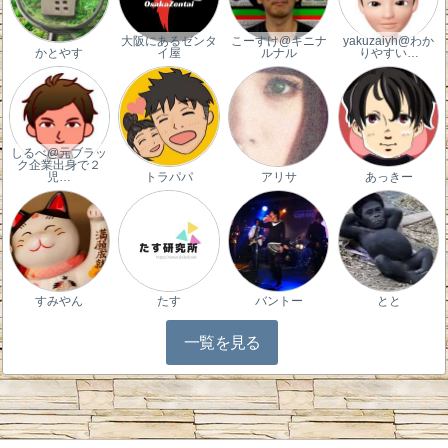
大阪にあるゼンタ
こーすけ@キニナ
yakuzaiyh@わか
かとやす
イ屋
ルナル
りやすい…
しるべ@元ブラッ
ク企業出身で２
児…
トラパパ
アリサ
あっきー
すみやん
たす
バントー
とと
一覧を見る