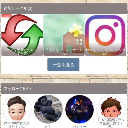
参加サークル
(3)
ブログを更新したらここ
『はてなブログ』サーク
Instagram（インスタグラ
で報告
ル
ム）
一覧を見る
フォロー
(15人)
しるべ@元ブラッ
yakuzaiyh@わか
ク企業出身で２
りやすい…
とと
バントー
児…