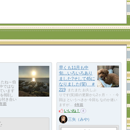
早くも11月も中
旬…いろいろあり
ました?そして45に
したね～伯
なりました(笑) ＃
中ではな
219
またまた お久しぶ
ています
を8回し
りです(笑)前の更新から2ヶ月・・・今
お付き合い
回は というべきか 今回も なのか迷い
3年前
ますが…
4年前
いいね！
4
三矢（みや）
̖-