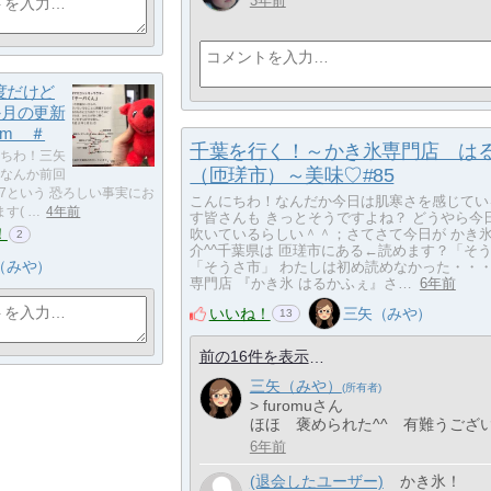
3年前
度だけど
数か月の更新
)m ＃
千葉を行く！～かき氷専門店 は
ちわ！三矢
（匝瑳市）～美味♡#85
)mなんか前回
27という 恐ろしい事実にお
こんにちわ！なんだか今日は肌寒さを感じてい
す( …
4年前
す皆さんも きっとそうですよね？ どうやら今
！
吹いているらしい＾＾；さてさて今日が かき氷
2
介^^千葉県は 匝瑳市にある←読めます？「そ
（みや）
「そうさ市」 わたしは初め読めなかった・・
専門店 『かき氷 はるかふぇ』さ…
6年前
いいね！
三矢（みや）
13
前の16件を表示
三矢（みや）
> furomuさん
ほほ 褒められた^^ 有難うござ
6年前
(退会したユーザー)
かき氷！