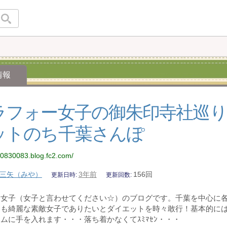
情報
ラフォー女子の御朱印寺社巡
ットのち千葉さんぽ
00830083.blog.fc2.com/
三矢（みや）
3年前
156回
更新日時
更新回数
ー女子（女子と言わせてください☆）のブログです。千葉を中心に
たも綺麗な素敵女子でありたいとダイエットを時々敢行！基本的に
ムに手を入れます・・・落ち着かなくてｽﾐﾏｾﾝ・・・