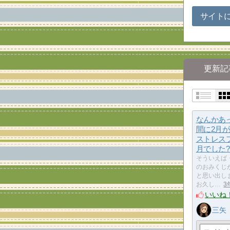
サイト
更新記
なんかあ
間に2月
ストレス
月でした?
そういえば
のおみくじ
と思い出しま
お久し…
3
いいね
三矢