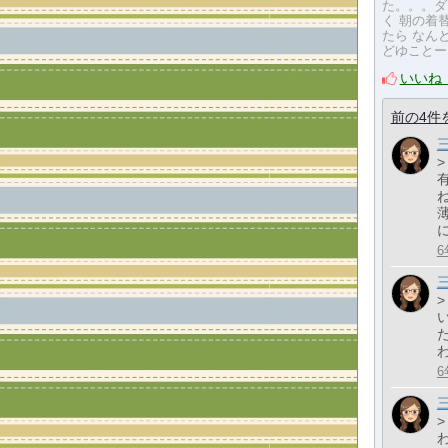
た。。。ダ
く 朝の着
たら なん
どゆことー
いいね
前の4件
6
>
6
>