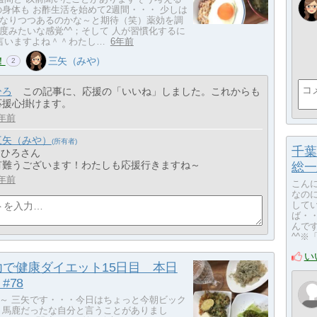
の身体も お酢生活を始めて2週間・・・ 少しは
なりつつあるのかな～と期待（笑）薬効を調
度みたいな感覚^^；そして 人が習慣化するに
言いますよね＾＾わたし…
6年前
！
三矢（みや）
2
ひろ
この記事に、応援の「いいね」しました。これからも
応援心掛けます。
年前
三矢（みや）
千葉
> ひろさん
有難うございます！わたしも応援行きますね～
総一
年前
こん
なの
して
ば・
んで
^^※
い
力で健康ダイエット15日目 本日
#78
～ 三矢です・・・今日はちょっと今朝ビック
 馬鹿だったな自分と言うことがありまし