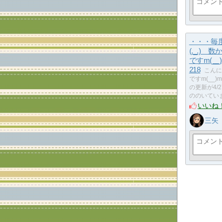
・・・毎
(._.) 
ですm(__
218
こんに
ですm(__
の更新が4/
ののいていま
いいね
三矢