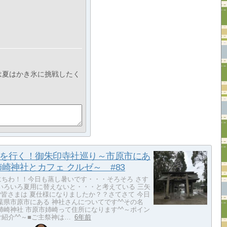
は夏はかき氷に挑戦したく
を行く！御朱印寺社巡り～市原市にあ
姉崎神社とカフェ クルゼ～ #83
にちわ！！今日も蒸し暑いです・・・そろそろ さす
 いろいろ夏用に替えないと・・・と考えている 三矢
^皆さまは 夏仕様になりましたか？？さてさて 今日
葉県市原市にある 神社さんについてです^^その名
姉崎神社 市原市姉崎って住所になります^^～ポイン
紹介^^～■ご主祭神は…
6年前