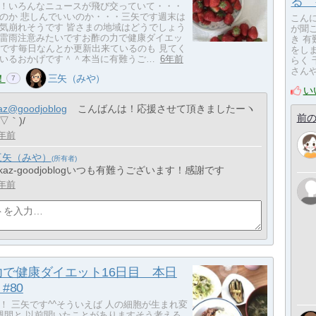
る 
！いろんなニュースが飛び交っていて・・・
のか 悲しんでいいのか・・・三矢です週末は
こんに
気崩れそうです 皆さまの地域はどうでしょう
が聞
雷雨注意みたいですお酢の力で健康ダイエッ
き 
目です毎日なんとか更新出来ているのも 見てく
をし
いるおかげです＾＾本当に有難うご…
6年前
らく
さん
！
三矢（みや）
7
い
az@goodjoblog
こんばんは！応援させて頂きましたーヽ
前の
´▽｀)/
年前
三矢（みや）
kaz-goodjoblogいつも有難うございます！感謝です
年前
力で健康ダイエット16日目 本日
#80
！ 三矢です^^そういえば 人の細胞が生まれ変
週間と 以前聞いたことがありますそう考える