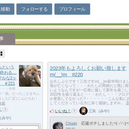
に移動
フォローする
プロフィール
事
っという
2023年もよろしくお願い致します
が終わる…
m(__)m #220
フルな2ヶ
お久しぶりです！三矢ですm(__)m新年明けま
 ＃221
母が亡くなって・・・わたしの間柄だと既に喪
・・・今年
いようなんですが一応喪に服して新年を過ごし
が「凶」だったことを今ふ
2022年を振り返ると・・・わたし・・・ブログ
か更新してなかった?・・・・・・こんな私に
した( ﾟДﾟ)こんにちわ！
してくださっている方に深く感謝しますm…
年前
！
3
いいね！
三矢（みや）
5
（みや）
Chiaki
応援ポチしましたෆ( ˶'ᵕ'˶)ෆ ́