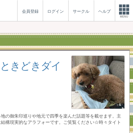
会員登録
ログイン
サークル
ヘルプ
MENU
りときどきダイ
各地の御朱印巡りや地元で四季を楽んだ話題等を載せます。主
は結構現実的なアラフォーです。ご笑覧ください☆時々タイト