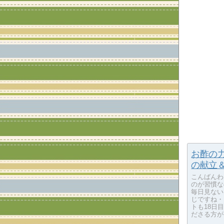
お酢の
の献立＆
こんばんわ
のが習慣な
毎日見ない
じですね・
トも18日
ださる方が