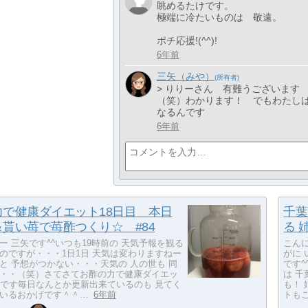
眺めるたけです。
極端に冷たいものは 敬遠。
ポチ応援!(^^)!
6年前
三矢（みや）
> りりーさん 有難うございます
（笑）わかります！ でもわたし
なるんです
6年前
力で健康ダイエット18日目 本日
千葉
貰い苺で苺酢つくり☆ #84
る 
ー 三矢です^^いつも19時前の 天気予報を観る
こん
のですが・・・1日1日 天気は変わりますねー
がに
と 予想がつかない・・・天気の 人の世も 同
です^
・・（笑）さてさてお酢の力で健康ダイエッ
は 千
目です毎日なんとか更新出来ているのも 見てく
も！ 
いるおかげです＾＾…
6年前
トもご