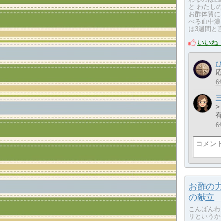
と わたし
お酢体質に
べる血中濃
は3週間と
いいね
6
6
お酢の
の献立 
こんばんわ
リというか