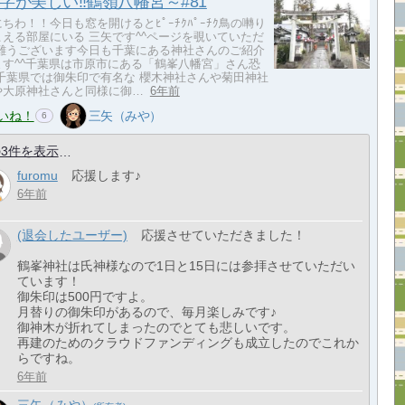
字が美しい‼鶴嶺八幡宮～#81
ちわ！！今日も窓を開けるとﾋﾟｰﾁｸﾊﾟｰﾁｸ鳥の囀り
こえる部屋にいる 三矢です^^ページを覗いていただ
有難うございます今日も千葉にある神社さんのご紹介
ます^^千葉県は市原市にある「鶴峯八幡宮」さん恐
 千葉県では御朱印で有名な 櫻木神社さんや菊田神社
や大原神社さんと同様に御…
6年前
いね！
三矢（みや）
6
3件を表示
furomu
応援します♪
6年前
(退会したユーザー)
応援させていただきました！
鶴峯神社は氏神様なので1日と15日には参拝させていただい
ています！
御朱印は500円ですよ。
月替りの御朱印があるので、毎月楽しみです♪
御神木が折れてしまったのでとても悲しいです。
再建のためのクラウドファンディングも成立したのでこれか
らですね。
6年前
三矢（みや）