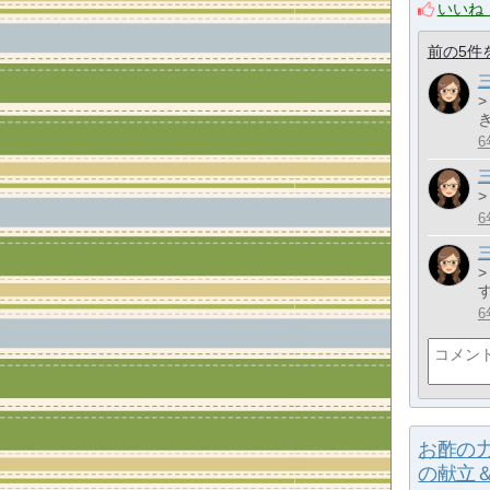
いいね
前の5件
6
>
6
6
お酢の
の献立＆