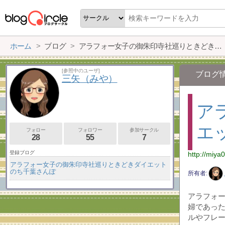
ホーム
ブログ
アラフォー女子の御朱印寺社巡りときどきダイエットのち千葉さんぽ
[参照中のユーザ]
ブログ
三矢（みや）
ア
エ
フォロー
フォロワー
参加サークル
28
55
7
登録ブログ
http://miya
アラフォー女子の御朱印寺社巡りときどきダイエット
のち千葉さんぽ
所有者
アラフォ
婦であっ
ルやフレー