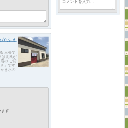
るかふぇ
る 三矢で
日は北風が
店の ご紹
うさ」です
・かき氷の
います