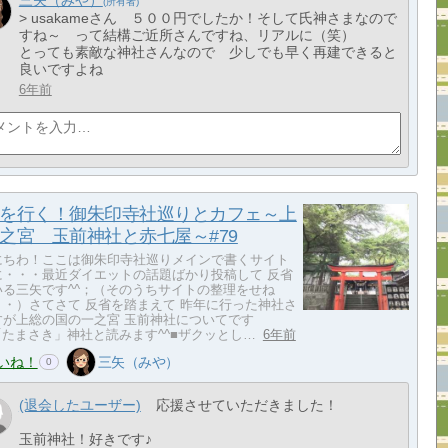
> usakameさん ５００円でしたか！そして氏神さまなので
すね～ って結構ご近所さんですね、リアルに（笑）
とっても素敵な神社さんなので 少しでも早く再建できると
良いですよね
6年前
を行く！御朱印寺社巡りとカフェ～上
之宮 玉前神社と赤七屋～#79
にちわ！ここは御朱印寺社巡りメインで書くサイト
に・・・最近ダイエットの話題ばかり投稿して 反省
いる三矢です^^；（そのうちサイトの整理をせね
・・）さてさて 反省を踏まえて 昨年に行った神社さ
すが上総の国の一之宮 玉前神社についてです
「たまさき」神社と読みます^^■ザクッとし…
6年前
いね！
三矢（みや）
0
(退会したユーザー)
応援させていただきました！
玉前神社！好きです♪