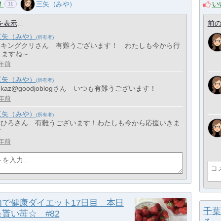
！
い
三矢（みや）
11
を表示
前の
三矢（みや）
> キングクリさん 有難うございます！ わたしも今から行
きますね～
年前
三矢（みや）
 kaz@goodjoblogさん いつも有難うございます！
年前
三矢（みや）
> ひろさん 有難うございます！わたしも今から応援いきま
す
年前
力で健康ダイエット17日目 本日
千葉
貰い苺☆ #82