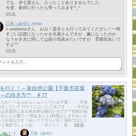
でも、赤七屋さん、入ったことありませんでした。
今度、参拝に行ったら寄ってみます^_^
6年前
三矢（みや）
> usakameさん おお！是非とも行ってみてください！一時
すごい話題になったかき氷屋さんですが…嫌になったのか
な？かき氷に関しては縮小気味みたいですが 雰囲気良いで
すよ^^
6年前
を行く！～泉自然公園【千葉市若葉
～の歩き方^^ ＃77
にちわ！！なんかムシムシしている千葉・・・午前
除をしていて 汗だくになった三矢です・・・今日は
県は若葉区にある泉自然公園のレポです^^自然の地
行かした公園で 一周あるくと1時間はしますね←公
いうか里山です！歩いてブラリと行く場所ではなく
行く場所でしょうね・・・ポイント・駐…
6年前
いね！
三矢（みや）
4