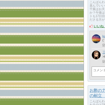
こんばんわ
喜んでいい
千葉はお天
か？午後は
トも17日
ださる方が
いいね
k
(
6
>
6
お酢の
の献立 
こんばんわ
わるのは2