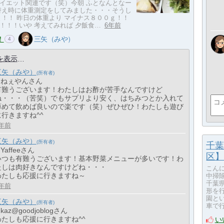
イエット関連です（笑）今朝 ふとなんとなー
替え時に体重測定をしてみました・・・そうし
と！！ 昨日の体重より マイナス８００ｇ！！
！！！いや 考えてみれば 夕飯食…
6年前
！
三矢（みや）
4
を表示
三矢（みや）
> ねぇやんさん
有難うございます！わたしはお酢が苦手なんですけど
ね・・・（苦笑）でもサプリより安く、はちみつとか入れて
薄めて飲めば良いので楽です（笑）ぜひぜひ！わたしも遊び
に行きますね^^
年前
三矢（みや）
千葉
 Yaffeeさん
区】
いつも有難うございます！基本野菜メニューが多いです！わ
たしは肉好きなんですけどね・・・
こん
わたしも応援に行きますね～
中掃
千葉
年前
形を
園と
三矢（みや）
車で
 kaz@goodjoblogさん
わたしも応援に行きますね^^
い