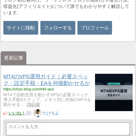
収益化(アフィリエイト)について誰でもわかりやすく解説して
います。
サイトに移動
フォローする
プロフィール
更新記事
MT4のVPS運用ガイド｜必要スペッ
ク・設定手順・EAを何個動かせるか
https://chiyo-blog.com/mt4-vps/
MT4で自動売買を動かすVPSの必要スペック、
導入手順4ステップ、メモリ別に何個のMT4を
動かせる…
29日前
いいね！
たけちよ
0