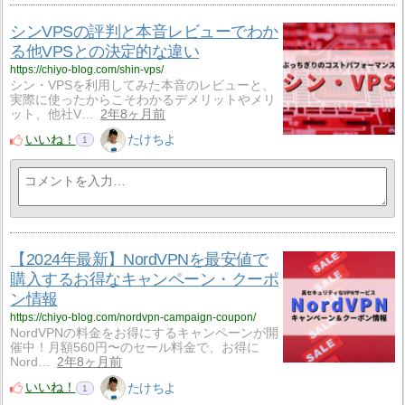
シンVPSの評判と本音レビューでわか
る他VPSとの決定的な違い
https://chiyo-blog.com/shin-vps/
シン・VPSを利用してみた本音のレビューと、
実際に使ったからこそわかるデメリットやメリ
ット、他社V…
2年8ヶ月前
いいね！
たけちよ
1
【2024年最新】NordVPNを最安値で
購入するお得なキャンペーン・クーポ
ン情報
https://chiyo-blog.com/nordvpn-campaign-coupon/
NordVPNの料金をお得にするキャンペーンが開
催中！月額560円〜のセール料金で、お得に
Nord…
2年8ヶ月前
いいね！
たけちよ
1