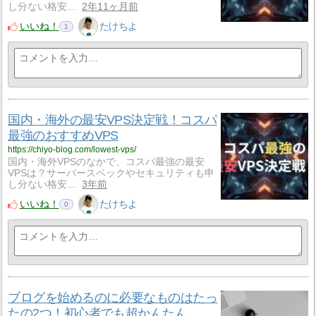
し分ない格安…
2年11ヶ月前
いいね！
たけちよ
1
国内・海外の最安VPS決定戦！コスパ
最強のおすすめVPS
https://chiyo-blog.com/lowest-vps/
国内・海外VPSのなかで、コスパ最強の最安
VPSは？サーバースペックやセキュリティも申
し分ない格安…
3年前
いいね！
たけちよ
0
ブログを始めるのに必要なものはたっ
たの2つ！初心者でも超かんたん