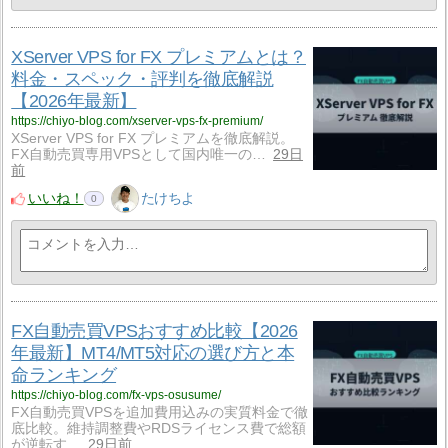
XServer VPS for FX プレミアムとは？
料金・スペック・評判を徹底解説
【2026年最新】
https://chiyo-blog.com/xserver-vps-fx-premium/
XServer VPS for FX プレミアムを徹底解説。
FX自動売買専用VPSとして国内唯一の…
29日
前
いいね！
たけちよ
0
FX自動売買VPSおすすめ比較【2026
年最新】MT4/MT5対応の選び方と本
命ランキング
https://chiyo-blog.com/fx-vps-osusume/
FX自動売買VPSを追加費用込みの実質料金で徹
底比較。維持調整費やRDSライセンス費で総額
が逆転す…
29日前