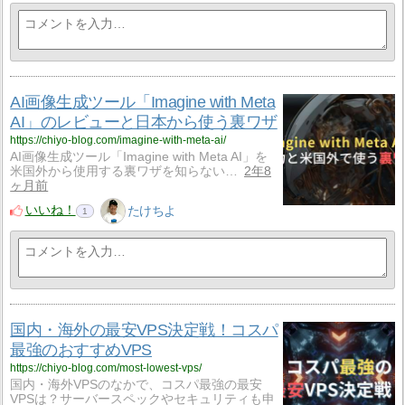
AI画像生成ツール「Imagine with Meta
AI」のレビューと日本から使う裏ワザ
https://chiyo-blog.com/imagine-with-meta-ai/
AI画像生成ツール「Imagine with Meta AI」を
米国外から使用する裏ワザを知らない…
2年8
ヶ月前
いいね！
たけちよ
1
国内・海外の最安VPS決定戦！コスパ
最強のおすすめVPS
https://chiyo-blog.com/most-lowest-vps/
国内・海外VPSのなかで、コスパ最強の最安
VPSは？サーバースペックやセキュリティも申