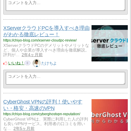
XServerクラウドPCを導入すべき理由
がわかる徹底レビュー！
https://chiyo-blog.com/xserver-cloudpc-review/
XServerクラウドPCのデメリットやメリットな
ど、個人や企業が導入すべき理由を徹底解説。
評判が…
2年4ヶ月前
いいね！
たけちよ
0
CyberGhost VPNの評判！使いやす
い・格安・高速のVPN
https://chiyo-blog.com/cyberghostvpn-reputation/
CyberGhost VPNは、実際に利用した人の評判
も良いVPNサービス。利用者の口コミを用い
な…
2年5ヶ月前