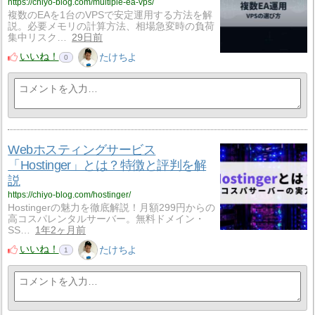
https://chiyo-blog.com/multiple-ea-vps/
複数のEAを1台のVPSで安定運用する方法を解
説。必要メモリの計算方法、相場急変時の負荷
集中リスク…
29日前
いいね！
たけちよ
0
Webホスティングサービス
「Hostinger」とは？特徴と評判を解
説
https://chiyo-blog.com/hostinger/
Hostingerの魅力を徹底解説！月額299円からの
高コスパレンタルサーバー。無料ドメイン・
SS…
1年2ヶ月前
いいね！
たけちよ
1