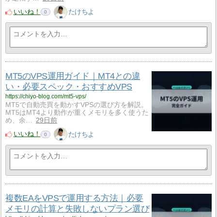
いいね！
たけちよ
0
MT5のVPS運用ガイド｜MT4との違
い・必要スペック・おすすめVPS
https://chiyo-blog.com/mt5-vps/
MT5で自動売買を動かすVPSの選び方を解説。
MT5はMT4より動作が重くメモリを多く使うた
め、余…
29日前
いいね！
たけちよ
0
複数EAをVPSで運用する方法｜必要
メモリの計算と失敗しないプラン選び