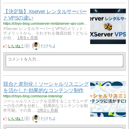
【決定版】Xserver レンタルサーバー
とVPSの違い
https://chiyo-blog.com/xserver-rentalserver-vps-comparison/
XServer レンタルサーバーとVPSのメリット・
デメリットから、それぞれを徹底比較！どちら
が自…
1年9ヶ月前
いいね！
たけちよ
0
競合と差別化！ソーシャルリスニング
を活かした効果的なコンテンツ制作
https://chiyo-blog.com/social-listening/
ソーシャルリスニングを活用することでユーザ
ーの生の声を分析し、効果的なコンテンツを制
作可能。その具…
2年2ヶ月前
いいね！
たけちよ
0