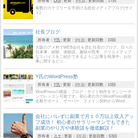
所有者：
OGI
更新：
9年前
更新回数：
27回
複数のカテゴリーを手掛ける総合メディアブログ(サイ
ト)
社長ブログ
所有者：
Y氏
更新：
9年前
更新回数：
10回
大阪のアメ村でWEB会社を営む社長のブログ。日々の
出来事、経験、体験談、趣味や思考、クリエイティブ
なスパイスをご紹介できるように記事を執筆中。お仕
事に関するビジ…
Y氏のWordPress塾
所有者：
Y氏
更新：
9年前
更新回数：
10回
WordPressの構築・ブログ・サイト制作をマンツーマ
ンでレッスン可能です。初心者の方のWordPress構築
全般サポート、サーバー、ドメイン契約からWord…
会社にバレずに副業で月１０万以上収入アッ
プ成功！ 初心者のサラリーマンでもできた
副業のやり方や体験談を徹底解説！
所有者：
スケ
更新：
4年前
更新回数：
63回