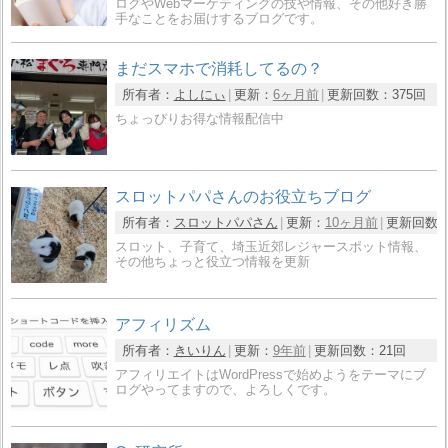
ログやWebマーケティングの技や情報、その他好き勝
手なことをお届けするブログです。
まだスマホで消耗してるの？
所有者：
よしにぃ
更新：
6ヶ月前
更新回数：
375回
ちょっぴりお得な情報配信中
スロットパパさんのお役立ちブログ
所有者：
スロットパパさん
更新：
10ヶ月前
更新回数
スロット、子育て、埼玉近郊レジャースポット情報、
その他ちょっと役立つ情報を更新
アフィリズム
所有者：
きいりん
更新：
9年前
更新回数：
21回
アフィリエイトはWordPressで始めようをテーマにブ
ログやってますので、よろしくです。