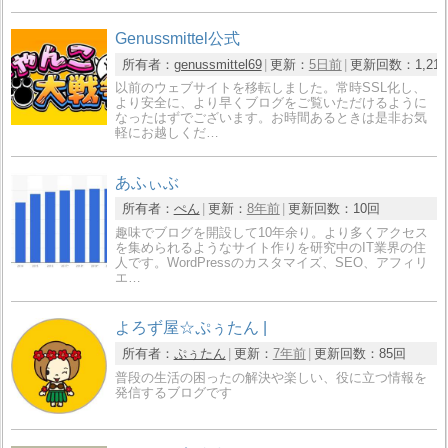
Genussmittel公式
所有者：
genussmittel69
更新：
5日前
更新回数：
1,21
以前のウェブサイトを移転しました。常時SSL化し、
より安全に、より早くブログをご覧いただけるように
なったはずでございます。お時間あるときは是非お気
軽にお越しくだ…
あふぃぶ
所有者：
ぺん
更新：
8年前
更新回数：
10回
趣味でブログを開設して10年余り。より多くアクセス
を集められるようなサイト作りを研究中のIT業界の住
人です。WordPressのカスタマイズ、SEO、アフィリ
エ…
よろず屋☆ぷぅたん |
所有者：
ぷぅたん
更新：
7年前
更新回数：
85回
普段の生活の困ったの解決や楽しい、役に立つ情報を
発信するブログです