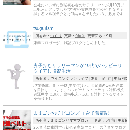
会社にバレずに副業初心者のサラリーマンが月10万以
上収入がアップした”方法”や実体験を大公開!見なきゃ
損するマル秘テクとは?!結果を出したい方、必見です!
tsugurism
所有者：
つぐり
更新：
9年前
更新回数：
9回
兼業ブロガーが、雑記ブログはじめました。
妻子持ちサラリーマンが40代でハッピーリ
タイアし投資生活
所有者：
ウイニングランライフ
更新：
5年前
更新回数
現在45歳。妻・子供(中学生)1人。金融資産1億円達成
を目指しています。ハッピーリタイアライフ計算機投
資運用率に加え、臨時収入・支出も計算できるサイト
を作りまし…
ままゴンvsチビゴンズ 子育て奮闘記
所有者：
ままゴン@ママブロガー
更新：
6年前
更新回
2人育児に奮闘する初心者主婦ブロガーの子育てブログ