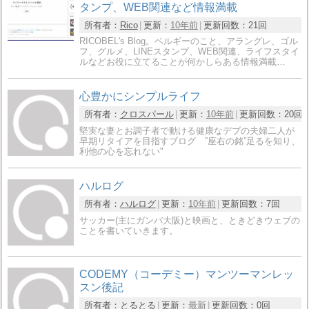
タンプ、WEB関連など情報満載
所有者：
Rico
更新：
10年前
更新回数：
21回
RICOBEL's Blog。ベルギーのこと、アラングレ、ゴル
フ、グルメ、LINEスタンプ、WEB関連、ライフスタイ
ルなどお役に立てることが何かしらある情報満載…
心豊かにシンプルライフ
所有者：
クロスパール
更新：
10年前
更新回数：
20回
堅実な妻とお調子者で動ける健康なデブの夫婦二人が
早期リタイアを目指すブログ ”座右の銘”足るを知り、
利他の心を忘れない"
ハルログ
所有者：
ハルログ
更新：
10年前
更新回数：
7回
サッカー(主にガンバ大阪)と映画と、ときどきウェブの
ことを書いていきます。
CODEMY（コーデミー）マンツーマンレッ
スン後記
所有者：
とるとる
更新：
最新
更新回数：
0回