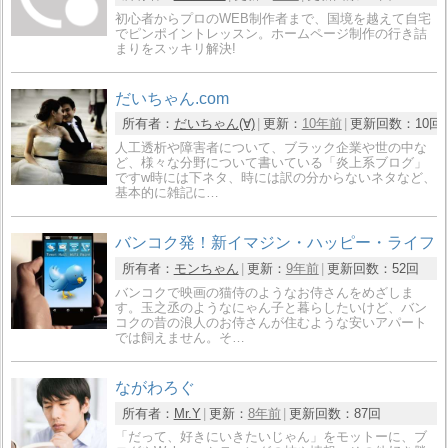
初心者からプロのWEB制作者まで、国境を越えて自宅
でピンポイントレッスン。ホームページ制作の行き詰
まりをスッキリ解決!
だいちゃん.com
所有者：
だいちゃん(∀)
更新：
10年前
更新回数：
10回
人工透析や障害者について、ブラック企業や世の中な
ど、様々な分野について書いている「炎上系ブログ」
ですw時には下ネタ、時には訳の分からないネタなど、
基本的に雑記に…
バンコク発！新イマジン・ハッピー・ライフ
所有者：
モンちゃん
更新：
9年前
更新回数：
52回
バンコクで映画の猫侍のようなお侍さんをめざしま
す。玉之丞のようなにゃん子と暮らしたいけど、バン
コクの昔の浪人のお侍さんが住むような安いアパート
では飼えません。そ…
ながわろぐ
所有者：
Mr.Y
更新：
8年前
更新回数：
87回
「だって、好きにいきたいじゃん」をモットーに、ブ