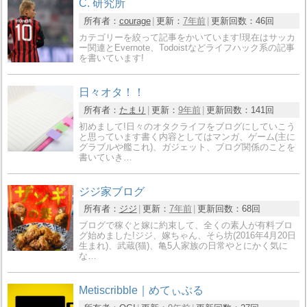
C. 研究所
所有者：
courage
更新：
7年前
更新回数：
46回
カテゴリーを絞って記事をかいています!現在はサッカ
ー関連とEvernote、Todoistなどライフハック系の記事
を書いています!
日々オタ！！
所有者：
たまり
更新：
9年前
更新回数：
141回
初めまして!日々のオタクライフをブログにしていこう
と思っています書く内容としてはマンガ、ゲーム(主に
グラブルや艦これ)、ガジェット、ブログ関係のことを
書いていき…
ジジ家ブログ
所有者：
ジジ
更新：
7年前
更新回数：
68回
ブログで稼ぐと嫁に約束して、全くの素人が有料ブロ
グ始めました!ジジ、嫁ちゃん、そら坊(2016年4月20日
生まれ)、武蔵(猫)、亀5人家族の日常やとにかく気に
な…
Metiscribble｜めてぃぶる