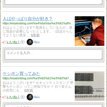
人はやっぱり自分が好き？
https://msalonblog.com/%e4%ba%ba%e3%81%af%e3%82%84%e3%81%a3%e3%81%b1%e3%82%8a%e8%87%aa%e5%88%86%e3%81%8c%e5%a5%bd%e3%81%8d%ef%bc%9f/788/
おはようございます? 投資をしている人が、急
に現金が必要になったとします。（設定からし
てよくない状況…
6年前
いいね！
Reo
0
ケシポン買ってみた
https://msalonblog.com/%e3%82%b1%e3%82%b7%e3%83%9d%e3%83%b3%e8%b2%b7%e3%81%a3%e3%81%a6%e3%81%bf%e3%81%9f/782/
おはようございます? セキュリティスタンプ 早
撃ちケシポン ってご存知ですか？ 日々皆さん
の自宅にも…
6年前
いいね！
Reo
0