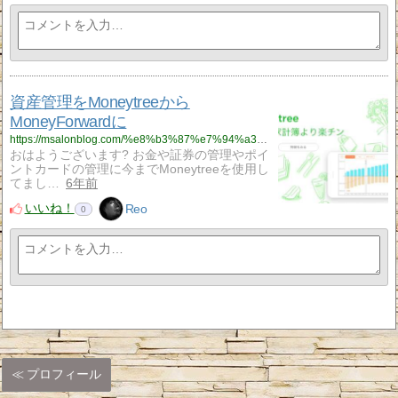
資産管理をMoneytreeから
MoneyForwardに
https://msalonblog.com/%e8%b3%87%e7%94%a3%e7%ae%a1%e7%90%86%e3%82%92moneytree%e3%81%8b%e3%82%89moneyforward%e3%81%ab/735/
おはようございます? お金や証券の管理やポイ
ントカードの管理に今までMoneytreeを使用し
てまし…
6年前
いいね！
Reo
0
プロフィール