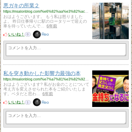
悪ガキの所業２
https://msalonblog.com/%e6%82%aa%e3%82%ac%e3%82%ad%e3%81%ae%e6%89%80%e6%a5%ad%ef%bc%92/867/
おはようございます。 もう私は怒りました
よ。 昨日仕事帰りに駅のロータリーで迎えの
車を待っていたんで…
6年前
いいね！
Reo
0
私を突き動かした影響力最強の本
https://msalonblog.com/%e7%a7%81%e3%82%92%e7%aa%81%e3%81%8d%e5%8b%95%e3%81%8b%e3%81%97%e3%81%9f%e5%bd%b1%e9%9f%bf%e5%8a%9b%e6%9c%80%e5%bc%b7%e3%81%ae%e6%9c%ac/855/
おはようございます? 私がお金のことについて
考え方を変えさせられた本をご紹介いたしま
す。ベタだと思わ…
6年前
いいね！
Reo
1