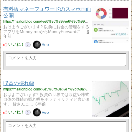
有料版マネーフォワードのスマホ画面
公開
https://msalonblog.com/%e6%9c%89%e6%96%99%e7%89%88%e3%83%9e%e3%83%8d%e3%83%bc%e3%83%95%e3%82%a9%e3%83%af%e3%83%bc%e3%83%89%e3%81%ae%e3%82%b9%e3%83%9e%e3%83%9b%e7%94%bb%e9%9d%a2%e5%85%ac%e9%96%8b/838/
おはようございます? 以前にお金の管理をする
アプリをMoneytreeからMoneyForwardに…
6
年前
いいね！
Reo
0
収益の振れ幅
https://msalonblog.com/%e5%8f%8e%e7%9b%8a%e3%81%ae%e6%8c%af%e3%82%8c%e5%b9%85/830/
おはよございます? 投資の世界では収益や株式
自体の価値の振れ幅をボラティリティと言いま
す。 皆さんこ…
6年前
いいね！
Reo
0