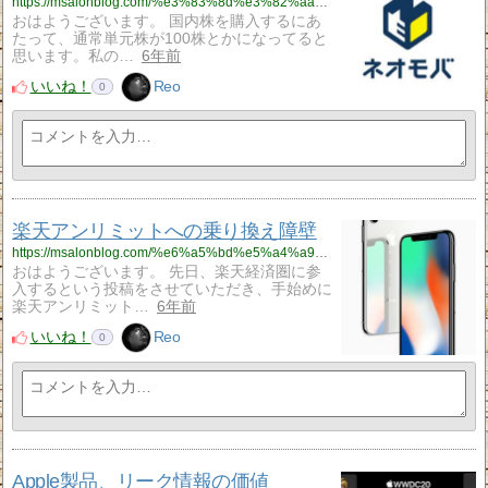
https://msalonblog.com/%e3%83%8d%e3%82%aa%e3%83%a2%e3%83%90%e8%a8%bc%e5%88%b8/922/
おはようございます。 国内株を購入するにあ
たって、通常単元株が100株とかになってると
思います。私の…
6年前
いいね！
Reo
0
楽天アンリミットへの乗り換え障壁
https://msalonblog.com/%e6%a5%bd%e5%a4%a9%e3%82%a2%e3%83%b3%e3%83%aa%e3%83%9f%e3%83%83%e3%83%88%e3%81%b8%e3%81%ae%e4%b9%97%e3%82%8a%e6%8f%9b%e3%81%88%e9%9a%9c%e5%a3%81/915/
おはようございます。 先日、楽天経済圏に参
入するという投稿をさせていただき、手始めに
楽天アンリミット…
6年前
いいね！
Reo
0
Apple製品、リーク情報の価値