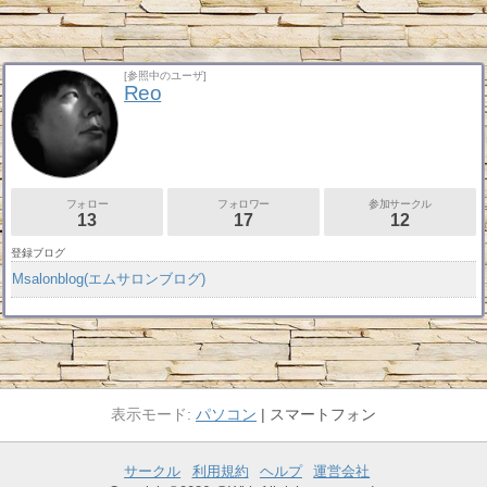
[参照中のユーザ]
Reo
フォロー
フォロワー
参加サークル
13
17
12
登録ブログ
Msalonblog(エムサロンブログ)
パソコン
スマートフォン
サークル
利用規約
ヘルプ
運営会社