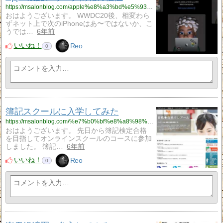
https://msalonblog.com/apple%e8%a3%bd%e5%93%81%e3%80%81%e3%83%aa%e3%83%bc%e3%82%af%e6%83%85%e5%a0%b1%e3%81%ae%e4%be%a1%e5%80%a4/900/
おはようございます。 WWDC20後、相変わら
ずネット上で次のiPhoneはあ〜ではないか、こ
うでは…
6年前
いいね！
Reo
0
簿記スクールに入学してみた
https://msalonblog.com/%e7%b0%bf%e8%a8%98%e3%82%b9%e3%82%af%e3%83%bc%e3%83%ab%e3%81%ab%e5%85%a5%e5%ad%a6%e3%81%97%e3%81%a6%e3%81%bf%e3%81%9f/891/
おはようございます。 先日から簿記検定合格
を目指してオンラインスクールのコースに参加
しました。 簿記…
6年前
いいね！
Reo
0