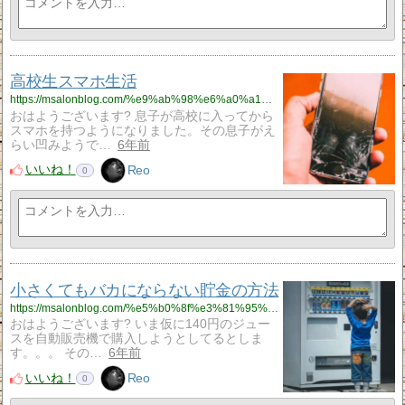
高校生スマホ生活
https://msalonblog.com/%e9%ab%98%e6%a0%a1%e7%94%9f%e3%82%b9%e3%83%9e%e3%83%9b%e7%94%9f%e6%b4%bb/773/
おはようございます? 息子が高校に入ってから
スマホを持つようになりました。その息子がえ
らい凹みようで…
6年前
いいね！
Reo
0
小さくてもバカにならない貯金の方法
https://msalonblog.com/%e5%b0%8f%e3%81%95%e3%81%8f%e3%81%a6%e3%82%82%e3%83%90%e3%82%ab%e3%81%ab%e3%81%aa%e3%82%89%e3%81%aa%e3%81%84%e8%b2%af%e9%87%91%e3%81%ae%e6%96%b9%e6%b3%95/757/
おはようございます? いま仮に140円のジュー
スを自動販売機で購入しようとしてるとしま
す。。。 その…
6年前
いいね！
Reo
0