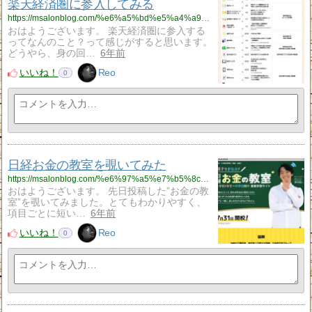
楽天経済圏に参入してみる
https://msalonblog.com/%e6%a5%bd%e5%a4%a9%e7%b5%8c%e6%b8%88%e5%9c%8f%e3%81%ab%e5%8f%82%e5%85%a5%e3%81%97%e3%81%a6%e3%81%bf%e3%82%8b/882/
おはようございます。 楽天経済圏に参入する
ってなんのこと？って感じがすると思います。
どうやら、身の回…
6年前
いいね！
Reo
0
日経お金の教室を覗いてみた
https://msalonblog.com/%e6%97%a5%e7%b5%8c%e3%81%8a%e9%87%91%e3%81%ae%e6%95%99%e5%ae%a4%e3%82%92%e8%a6%97%e3%81%84%e3%81%a6%e3%81%bf%e3%81%9f/875/
おはようございます。 先日投稿した”お金の教
室”を覗いてみました。とてもわかりやすく、
項目ごとに短い…
6年前
いいね！
Reo
0