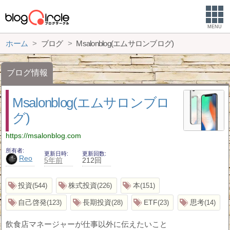
MENU
ホーム
ブログ
Msalonblog(エムサロンブログ)
ブログ情報
Msalonblog(エムサロンブロ
グ)
https://msalonblog.com
所有者
更新日時
更新回数
Reo
5年前
212回
投資
株式投資
本
544
226
151
自己啓発
長期投資
ETF
思考
123
28
23
14
飲食店マネージャーが仕事以外に伝えたいこと