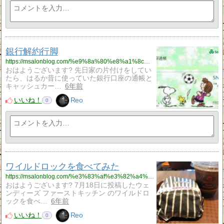
銀行解約行脚
https://msalonblog.com/%e9%8a%80%e8%a1%8c%e8%a7%a3%e7%b4%84%e8%a1%8c%e8%84%9a/751/
おはようございます? 先日家の片付けをしてい
たら、はるか昔に使っていた銀行口座の通帳と
キャッシュカー…
6年前
いいね！
Reo
0
ワイルドロックを食べてみた
https://msalonblog.com/%e3%83%af%e3%82%a4%e3%83%ab%e3%83%89%e3%83%ad%e3%83%83%e3%82%af%e3%82%92%e9%a3%9f%e3%81%b9%e3%81%a6%e3%81%bf%e3%81%9f/743/
おはようございます? 7月18日に投稿したウェ
ンディーズ ファーストキッチン のワイルドロ
ックを食べ…
6年前
いいね！
Reo
0