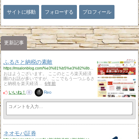
サイトに移動
フォローする
プロフィール
更新記事
ふるさと納税の素敵
https://msalonblog.com/%e3%81%b5%e3%82%8b%e3%81%95%e3%81%a8%e7%b4%8d%e7%a8%8e%e3%81%ae%e7%b4%a0%e6%95%b5/928/
おはようございます。 ここのところ楽天経済
圏のお話が多いですが、ここでもう一つふるさ
と納税を楽天経済…
6年前
いいね！
Reo
0
ネオモバ証券