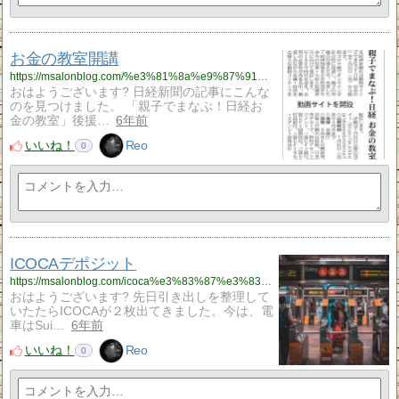
お金の教室開講
https://msalonblog.com/%e3%81%8a%e9%87%91%e3%81%ae%e6%95%99%e5%ae%a4%e9%96%8b%e8%ac%9b/807/
おはようございます? 日経新聞の記事にこんな
のを見つけました。 「親子でまなぶ！日経お
金の教室」後援…
6年前
いいね！
Reo
0
ICOCAデポジット
https://msalonblog.com/icoca%e3%83%87%e3%83%9d%e3%82%b8%e3%83%83%e3%83%88/796/
おはようございます? 先日引き出しを整理して
いたたらICOCAが２枚出てきました。今は、電
車はSui…
6年前
いいね！
Reo
0