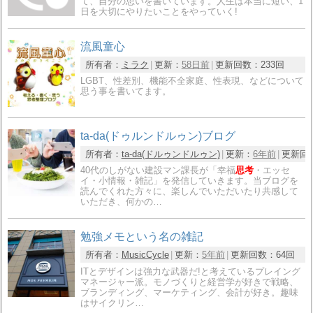
て、自分の思いを書いています。人生は本当に短い、1
日を大切にやりたいことをやっていく!
流風童心
所有者：
ミラク
更新：
58日前
更新回数：
233回
LGBT、性差別、機能不全家庭、性表現、などについて
思う事を書いてます。
ta-da(ドゥルンドルゥン)ブログ
所有者：
ta-da(ドルゥンドルゥン)
更新：
6年前
更新回
40代のしがない建設マン課長が「幸福
思考
・エッセ
イ・小情報・雑記」を発信していきます。当ブログを
読んでくれた方々に、楽しんでいただいたり共感して
いただき、何かの…
勉強メモという名の雑記
所有者：
MusicCycle
更新：
5年前
更新回数：
64回
ITとデザインは強力な武器だ!と考えているプレイング
マネージャー派。モノづくりと経営学が好きで戦略、
ブランディング、マーケティング、会計が好き。趣味
はサイクリン…