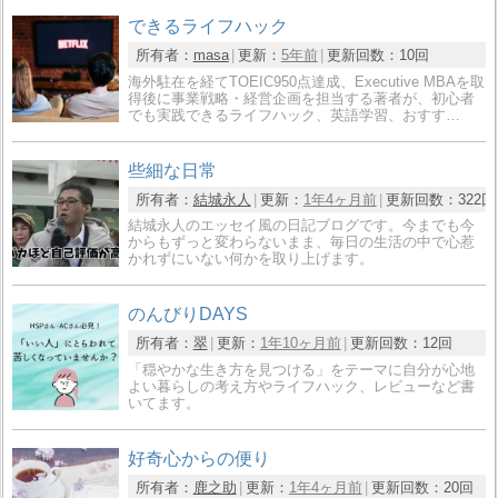
できるライフハック
所有者：
masa
更新：
5年前
更新回数：
10回
海外駐在を経てTOEIC950点達成、Executive MBAを取
得後に事業戦略・経営企画を担当する著者が、初心者
でも実践できるライフハック、英語学習、おすす…
些細な日常
所有者：
結城永人
更新：
1年4ヶ月前
更新回数：
322回
結城永人のエッセイ風の日記ブログです。今までも今
からもずっと変わらないまま、毎日の生活の中で心惹
かれずにいない何かを取り上げます。
のんびりDAYS
所有者：
翠
更新：
1年10ヶ月前
更新回数：
12回
「穏やかな生き方を見つける」をテーマに自分が心地
よい暮らしの考え方やライフハック、レビューなど書
いてます。
好奇心からの便り
所有者：
鹿之助
更新：
1年4ヶ月前
更新回数：
20回