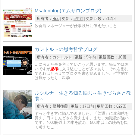
Msalonblog(エムサロンブログ)
所有者：
Reo
更新：
5年前
更新回数：
212回
飲食店マネージャーが仕事以外に伝えたいこと
カントルトの思考哲学ブログ
所有者：
カントルト
更新：
5年前
更新回数：
10回
…に考えた事を考えていこうと思います。毎日では無
いですが
思考
に入り込むことが多々あり、それを形に
できればと考えてブログを書き始めました。哲学的で
は無かったり、科学…
ルシルナ 生きる知る悩む～生きづらさと教
養～
所有者：
犀川後藤
更新：
17日前
更新回数：
627回
ずっと生き方に悩んできました。「普通」に違和感を
覚え、日々しんどさを覚えます。また、知識欲が強い
です。4000冊以上の本を読み、500本以上の映画を観
て考えたこ…