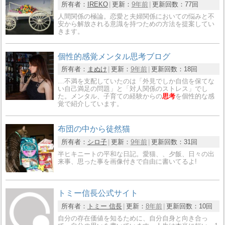
所有者：
IREKO
更新：
9年前
更新回数：
77回
人間関係の極論。恋愛と夫婦関係においての悩みと不
安から解放される意識を持つための方法を提案してい
きます。
個性的感覚メンタル思考ブログ
所有者：
まぬけ
更新：
9年前
更新回数：
18回
…不満を支配していたのは「外見でしか自信を保てな
い自己満足の問題」と「対人関係のストレス」でし
た。メンタル、子育ての経験からの
思考
を個性的な感
覚で紹介しています。
布団の中から徒然猫
所有者：
シロ子
更新：
9年前
更新回数：
31回
半ヒキニートの平和な日記。愛猫、、夕飯、日々の出
来事、思った事を画像付きで自由に書いてるよ!
トミー信長公式サイト
所有者：
トミー 信長
更新：
8年前
更新回数：
10回
自分の存在価値を知るために、自分自身と向き合っ