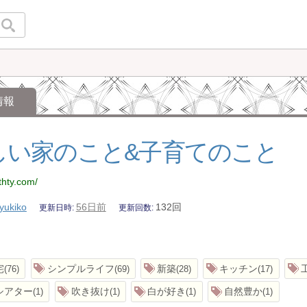
情報
しい家のこと&子育てのこと
rthty.com/
yukiko
56日前
132回
更新日時
更新回数
宅
シンプルライフ
新築
キッチン
76
69
28
17
シアター
吹き抜け
白が好き
自然豊か
1
1
1
1