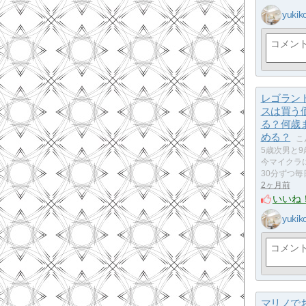
yukik
レゴラン
スは買う
る？何歳
める？
こ
5歳次男と
今マイクラ
30分ずつ
2ヶ月前
いいね
yukik
マリノで