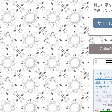
新しい家
更新してい
サイト
更新記
ストライ
っている
車にすぐ
て本当？
は！ お久
です 社員
本職のエス
し…
56日
いいね