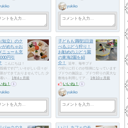
yukiko
yukiko
（知立）のク
子どもも満喫1日遊
ンがめちゃお
べるぶどう狩り！
メニューも充
お勧めのぶどう園
000円引
の東海2園を紹
？
介！
こんにちは！
近年、毎年ブド
投稿です(^^; いそがしい日々が
ウ狩りに行くのが恒例になっています
新ができておりませんでした 少
ブドウの施設は、ブドウ狩りの莫大な
着い…
1年4ヶ月前
敷地を利用してア…
1年10ヶ月前
いね！
いいね！
1
1
yukiko
yukiko
リパークのネ
いぶしカフェのモ