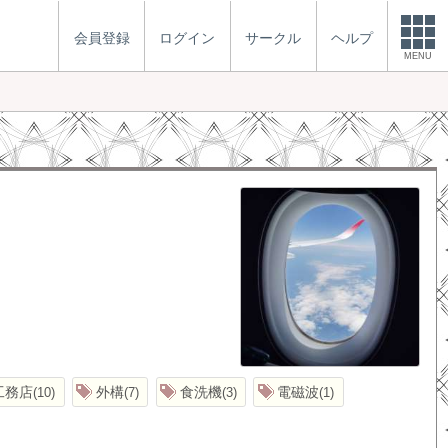
会員登録
ログイン
サークル
ヘルプ
MENU
工務店
外構
食洗機
電磁波
10
7
3
1