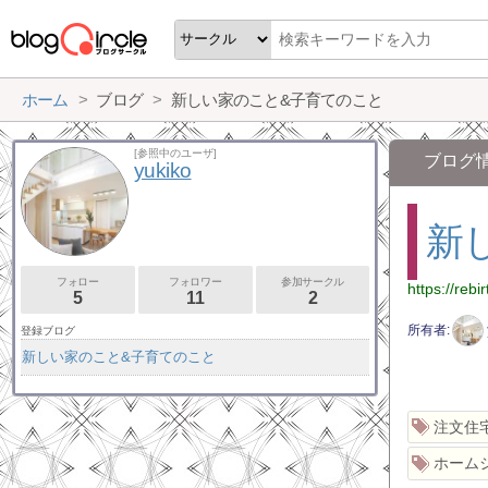
ホーム
ブログ
新しい家のこと&子育てのこと
[参照中のユーザ]
ブログ
yukiko
新
フォロー
フォロワー
参加サークル
https://rebi
5
11
2
所有者
登録ブログ
新しい家のこと&子育てのこと
注文住
ホーム