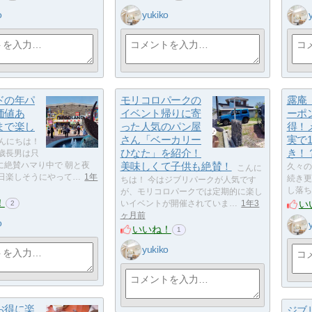
o
yukiko
ドの年パ
モリコロパークの
露庵
価値あ
イベント帰りに寄
ーポ
まで楽し
った人気のパン屋
得！
さん「ベーカリー
実で1
んにちは！
ひなた」を紹介！
き！
9歳長男は只
に絶賛ハマり中で 朝と夜
美味しくて子供も絶賛！
久々の
こんに
毎日楽しそうにやって…
1年
続き更
ちは！ 今はジブリパークが人気です
し落ち
が、モリコロパークでは定期的に楽し
！
い
いイベントが開催されていま…
1年3
2
ヶ月前
o
いいね！
1
yukiko
お得に楽
ジブ