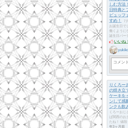
しむ方法
日特典と
ビュッフ
すめ！
7
お誕生日で
働くように
誕生日パー
いいね
yukik
りくろー
の焼き立
ケーキを
ンして感
ンクも飲
くろーおじ
ば関西のお
たね！ 値
年3ヶ月前