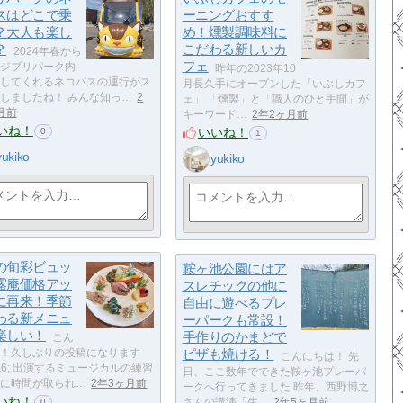
スはどこで乗
ーニングおすす
？大人も楽し
め！燻製調味料に
？
こだわる新しいカ
2024年春から
フェ
ジブリパーク内
昨年の2023年10
してくれるネコバスの運行がス
月長久手にオープンした「いぶしカフ
しましたね！ みんな知っ…
2
ェ」 「燻製」と「職人のひと手間」が
月前
キーワード…
2年2ヶ月前
いね！
いいね！
0
1
yukiko
yukiko
の旬彩ビュッ
鞍ヶ池公園にはア
露庵価格アッ
スレチックの他に
に再来！季節
自由に遊べるプレ
わる新メニュ
ーパークも常設！
楽しい！
手作りのかまどで
こん
！久しぶりの投稿になります
ピザも焼ける！
こんにちは！ 先
f4a6; 出演するミュージカルの練習
日、ここ数年でできた鞍ヶ池プレーパ
に時間が取られ…
2年3ヶ月前
ークへ行ってきました 昨年、西野博之
いね！
さんの講演「生…
2年5ヶ月前
0