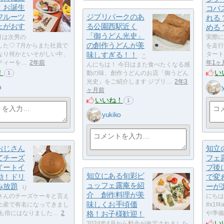
！お誕生
コバ
フルーツ
ジブリパークのあ
れる
ェがおす
る公園西駅近く
める
「御うどん光史」
月は次男の
実際に
の創作うどんが美
した♡ 7月からまた社員で
を走行
なり何かといそがしい中、
味しすぎる！！
タート
こ
ティーを…
2年前
年1ヶ
んにちは！ 今日はまた食べたくなる感
！
い
動の味、創作うどんのお店「御うどん
1
光史」をご紹介します ジブリ…
2年3
o
ヶ月前
いいね！
1
yukiko
おじさん
知立
てチーズ
フェ
イートイ
プ後
知立にある旬彩ビ
動！ドリ
で変
ュッフェ露庵を紹
み放題
ーが
り
介 創作料理が美
さんのチーズケーキと言え
にちは
味しくお手頃価
土産で有名になってきまし
#x1
段も倍にはなりました…
2
格！お子様歓迎！
や準備
い
2024年4月から料金が改定されました