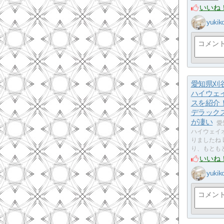
いいね
yukik
愛知県刈
ハイウェ
スを紹介
デラック
が凄い
愛
ハイウェイ
りましたね
り、もとも
いいね
yukik