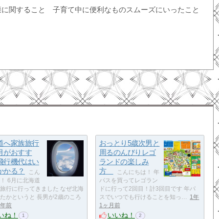
康に関すること 子育て中に便利なものスムーズにいったこと
道へ家族旅行
おっとり5歳次男と
月がおすす
周るのんびりレゴ
飛行機代はい
ランドの楽しみ
かかる？
方
こん
こんにちは！ 年
！ 6月に北海道
パスを買ってレゴラン
旅行に行ってきました なぜ北海
ドに行って2回目！計3回目です 年パ
たかというと 長男が2歳のころ
スでいつでも行けることを知っ…
1年
1年前
1ヶ月前
いね！
いいね！
1
2