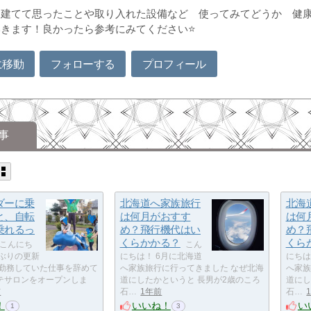
を建てて思ったことや取り入れた設備など 使ってみてどうか 健
きます！良かったら参考にみてください⭐
に移動
フォローする
プロフィール
事
ダーに乗
北海道へ家族旅行
北海
と、自転
は何月がおすす
は何
乗れるっ
め？飛行機代はい
め？
くらかかる？
くら
こんにち
こん
しぶりの更新
にちは！ 6月に北海道
にちは
で勤務していた仕事を辞めて
へ家族旅行に行ってきました なぜ北海
へ家族
テサロンをオープンしま
道にしたかというと 長男が2歳のころ
道にし
前
石…
1年前
石…
！
いいね！
い
1
3