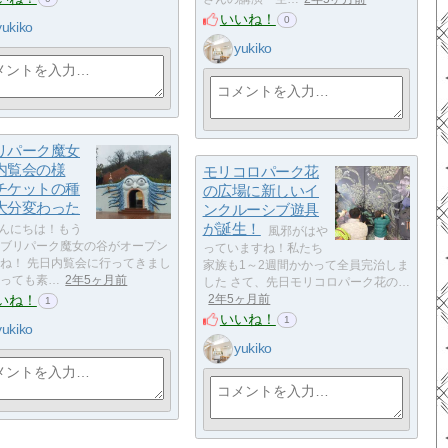
いいね！
0
yukiko
yukiko
リパーク魔女
内覧会の様
モリコロパーク花
チケットの種
の広場に新しいイ
大分変わった
ンクルーシブ遊具
が誕生！
んにちは！もう
風邪がはや
ブリパーク魔女の谷がオープン
っていますね！私たち
ね！ 先日内覧会に行ってきまし
家族も1～2週間かかって全員完治しま
っても素…
2年5ヶ月前
した さて、先日モリコロパーク花の…
いね！
2年5ヶ月前
1
いいね！
1
yukiko
yukiko