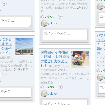
！
ビュッフェにのみだと約200円値上が
0
り、幼児も3歳以上は料金…
2年5ヶ月
o
前
いいね！
0
yukiko
ジブ
谷にある
の谷
イオアシ
子 
！公園や
類が
保育園から幼稚園
ストイレ
件
こ
に転園!! 幼稚園後
知県刈谷の
すぐジ
の過ごし方を楽し
オアシスがとても便利にな
します
む！
 以前より交通の便も良くな
たがと
実は恥ずかしい
と人気だ…
2年5ヶ月前
い
ことに昨年の児童クラ
！
ブの申し込みを失敗してしまい 今年児
1
童クラブに入ることができません…
2
o
年6ヶ月前
いいね！
0
yukiko