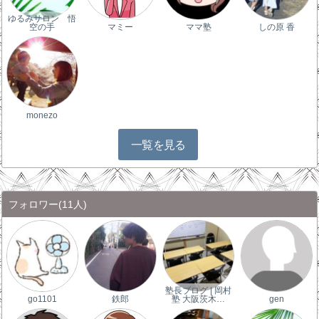
ゆるみサロン 悟
空の手
マミー
ママ塾
しの原 香
monezo
一覧を見る
フォロワー
(11人)
塾長ブログ | 岡村
go1101
鉄郎
塾 大阪茨木…
gen