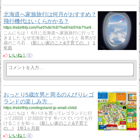
北海道へ家族旅行は何月がおすすめ？
飛行機代はいくらかかる？
https://rebirthty.com/%e5%8c%97%e6%b5%b7%e9%81%93%e3%81%b8%e5%ae%b6%e6%97%8f%e6%97%85%e8%a1%8c%e3%81%af%e4%bd%95%e6%9c%88%e3%81%8c%e3%81%8a%e3%81%99%e3%81%99%e3%82%81%ef%bc%9f%e9%a3%9b%e8%a1%8c%e6%a9%9f%e4%bb%a3%e3%81%af/
こんにちは！ 6月に北海道へ家族旅行に行って
きました なぜ北海道にしたかというと 長男が2
歳のころ石…
新しい家のこと&子育ての…
1
年前
いいね！
1
おっとり5歳次男と周るのんびりレゴ
ランドの楽しみ方
https://rebirthty.com/legoland-jp-small-child/
こんにちは！ 年パスを買ってレゴランドに行
って2回目！計3回目です 年パスでいつでも行
けることを知っ…
新しい家のこと&子育て
の…
1年1ヶ月前
いいね！
2