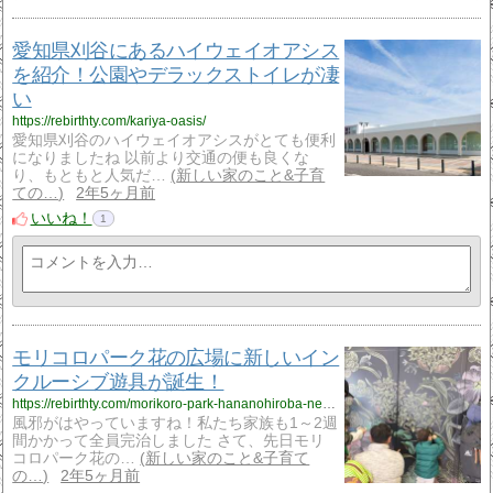
愛知県刈谷にあるハイウェイオアシス
を紹介！公園やデラックストイレが凄
い
https://rebirthty.com/kariya-oasis/
愛知県刈谷のハイウェイオアシスがとても便利
になりましたね 以前より交通の便も良くな
り、もともと人気だ…
新しい家のこと&子育
ての…
2年5ヶ月前
いいね！
1
モリコロパーク花の広場に新しいイン
クルーシブ遊具が誕生！
https://rebirthty.com/morikoro-park-hananohiroba-newpark/
風邪がはやっていますね！私たち家族も1～2週
間かかって全員完治しました さて、先日モリ
コロパーク花の…
新しい家のこと&子育て
の…
2年5ヶ月前