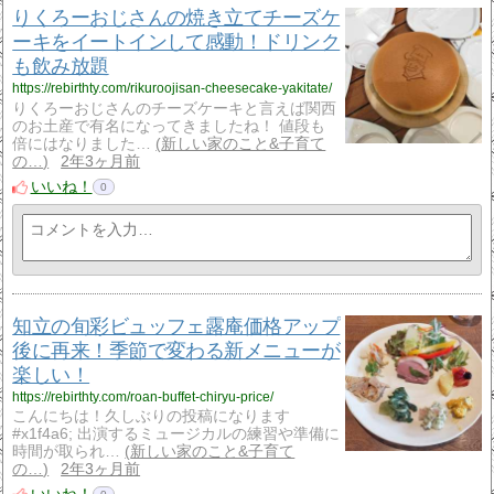
りくろーおじさんの焼き立てチーズケ
ーキをイートインして感動！ドリンク
も飲み放題
https://rebirthty.com/rikuroojisan-cheesecake-yakitate/
りくろーおじさんのチーズケーキと言えば関西
のお土産で有名になってきましたね！ 値段も
倍にはなりました…
新しい家のこと&子育て
の…
2年3ヶ月前
いいね！
0
知立の旬彩ビュッフェ露庵価格アップ
後に再来！季節で変わる新メニューが
楽しい！
https://rebirthty.com/roan-buffet-chiryu-price/
こんにちは！久しぶりの投稿になります
#x1f4a6; 出演するミュージカルの練習や準備に
時間が取られ…
新しい家のこと&子育て
の…
2年3ヶ月前