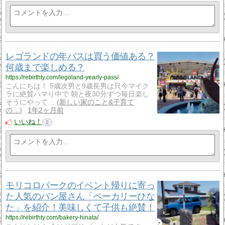
レゴランドの年パスは買う価値ある？
何歳まで楽しめる？
https://rebirthty.com/legoland-yearly-pass/
こんにちは！ 5歳次男と9歳長男は只今マイク
ラに絶賛ハマり中で 朝と夜30分ずつ毎日楽し
そうにやって…
新しい家のこと&子育て
の…
1年2ヶ月前
いいね！
2
モリコロパークのイベント帰りに寄っ
た人気のパン屋さん「ベーカリーひな
た」を紹介！美味しくて子供も絶賛！
https://rebirthty.com/bakery-hinata/