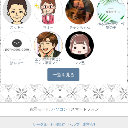
ゆるみサロン 悟
スッキー
マミー
チャンちゃん
空の手
エンタメ｜AIコン
ぽんぷー
テンツ販売マイ…
ママ塾
一覧を見る
パソコン
スマートフォン
サークル
利用規約
ヘルプ
運営会社