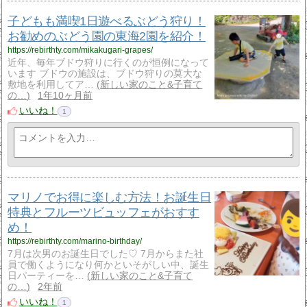
子どもも満喫1日遊べるぶどう狩り！
お勧めのぶどう園の東海2園を紹介！
https://rebirthty.com/mikakugari-grapes/
近年、毎年ブドウ狩りに行くのが恒例になって
います ブドウの施設は、ブドウ狩りの莫大な
敷地を利用してア…
新しい家のこと&子育て
の…
1年10ヶ月前
いいね！
1
マリノでお得に楽しむ方法！お誕生日
特典とフルーツビュッフェがおすす
め！
https://rebirthty.com/marino-birthday/
7月は次男のお誕生日でした♡ 7月からまた社
員で働くようになり何かといそがしい中、誕生
日パーティーを…
新しい家のこと&子育て
の…
2年前
いいね！
1