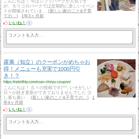
こんにちは！ 今はジブリパークが人気です
が、モリコロパークでは定期的に楽しいイベン
トが開催されていま…
新しい家のこと&子育
ての…
1年3ヶ月前
いいね！
1
露庵（知立）のクーポンがめちゃお
得！メニューも充実で1000円引
き！？
https://rebirthty.com/roan-chiryu-coupon/
こんにちは！ 久々の投稿です(^^; いそがしい
日々が続き更新ができておりませんでした 少
し落ち着い…
新しい家のこと&子育ての…
1
年4ヶ月前
いいね！
1