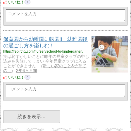
いいね！
1
保育園から幼稚園に転園!! 幼稚園後
の過ごし方を楽しむ！
https://rebirthty.com/nurseryschool-to-kindergarten/
実は恥ずかしいことに昨年の児童クラブの申し
込みを失敗してしまい 今年児童クラブに入る
ことができません…
新しい家のこと&子育て
の…
2年6ヶ月前
いいね！
0
続きを表示…