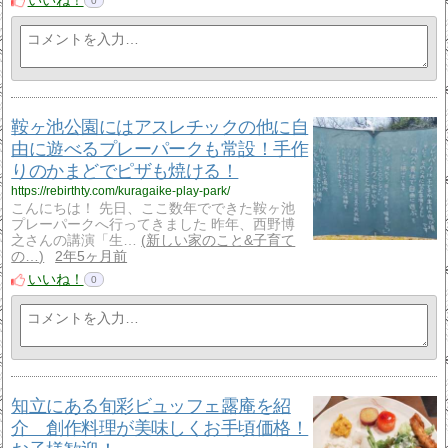
いいね！
0
鞍ヶ池公園にはアスレチックの他に自
由に遊べるプレーパークも常設！手作
りのかまどでピザも焼ける！
https://rebirthty.com/kuragaike-play-park/
こんにちは！ 先日、ここ数年でできた鞍ヶ池
プレーパークへ行ってきました 昨年、西野博
之さんの講演「生…
新しい家のこと&子育て
の…
2年5ヶ月前
いいね！
0
知立にある旬彩ビュッフェ露庵を紹
介 創作料理が美味しくお手頃価格！