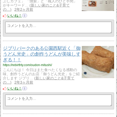
ぶしカフェ」 「燻製」と「職人のひと手間」
がキーワード…
新しい家のこと&子育て
の…
2年2ヶ月前
いいね！
1
ジブリパークのある公園西駅近く「御
うどん光史」の創作うどんが美味しす
ぎる！！
https://rebirthty.com/oudon-mitushi/
こんにちは！ 今日はまた食べたくなる感動の
味、創作うどんのお店「御うどん光史」をご紹
介します ジブリ…
新しい家のこと&子育て
の…
2年3ヶ月前
いいね！
1