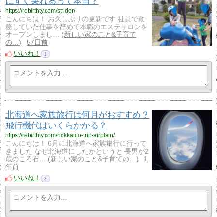
にすぐ乗れるって本当？
https://rebirthty.com/strider/
こんにちは！ お久しぶりの更新です 社員で勤
務していた仕事を辞めて本職のエステサロンを
オープンしまし…
新しい家のこと&子育て
の…
57日前
いいね！
1
北海道へ家族旅行は何月がおすすめ？
飛行機代はいくらかかる？
https://rebirthty.com/hokkaido-trip-airplain/
こんにちは！ 6月に北海道へ家族旅行に行って
きました なぜ北海道にしたかというと 長男が2
歳のころ石…
新しい家のこと&子育ての…
1
年前
いいね！
3