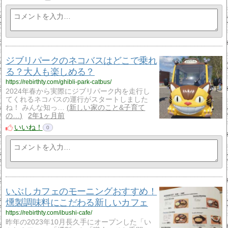
ジブリパークのネコバスはどこで乗れ
る？大人も楽しめる？
https://rebirthty.com/ghibli-park-catbus/
2024年春から実際にジブリパーク内を走行し
てくれるネコバスの運行がスタートしました
ね！ みんな知っ…
新しい家のこと&子育て
の…
2年1ヶ月前
いいね！
0
いぶしカフェのモーニングおすすめ！
燻製調味料にこだわる新しいカフェ
https://rebirthty.com/ibushi-cafe/
昨年の2023年10月長久手にオープンした「い