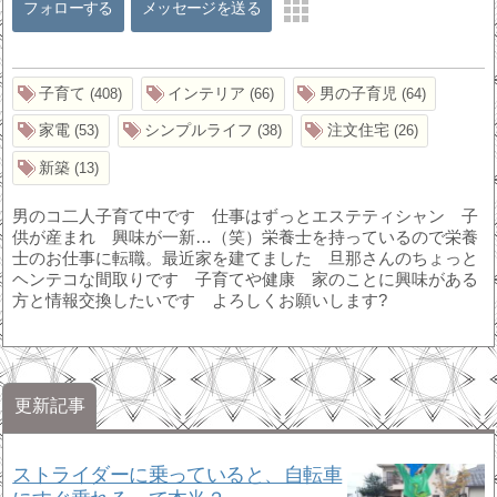
フォローする
メッセージを送る
子育て
インテリア
男の子育児
408
66
64
家電
シンプルライフ
注文住宅
53
38
26
新築
13
男のコ二人子育て中です 仕事はずっとエステティシャン 子
供が産まれ 興味が一新…（笑）栄養士を持っているので栄養
士のお仕事に転職。最近家を建てました 旦那さんのちょっと
ヘンテコな間取りです 子育てや健康 家のことに興味がある
方と情報交換したいです よろしくお願いします?
更新記事
ストライダーに乗っていると、自転車