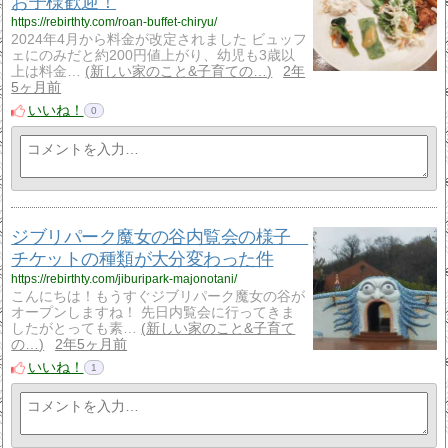
お子様歓迎！
https://rebirthty.com/roan-buffet-chiryu/
2024年4月から料金が改定されました ビュッフ
ェにのみだと約200円値上がり、幼児も3歳以
上は料金…
新しい家のこと&子育ての…
2年
5ヶ月前
いいね！
0
ジブリパーク魔女の谷内覧会の様子
チケットの種類が大分変わった件
https://rebirthty.com/jiburipark-majonotani/
こんにちは！もうすぐジブリパーク魔女の谷が
オープンしますね！ 先日内覧会に行ってきま
したがとっても素…
新しい家のこと&子育て
の…
2年5ヶ月前
いいね！
1