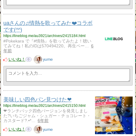
uaさんの♫情熱を歌ってみた❤️コラボ
です(^^)
https://lineblog.me/au3921/archives/2415184.html
#Pokekara で『#情熱』を歌ってみたよ！聴い
てみてね！私のIDは570494220。再生ペー…
6
年前
いいね！
yume
0
美味しい四色パン見つけた❤
https://lineblog.me/au3921/archives/2415150.html
❤ランチパック四色バージョンを発見しまし
た?いちごジャム・シュガー・チョコレート・
カスタード?.•*…
6年前
いいね！
yume
0