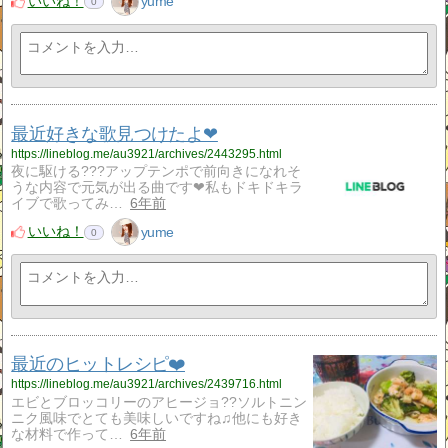
いいね！
yume
0
最近好きな歌見つけたよ❤
https://lineblog.me/au3921/archives/2443295.html
夜に駆ける???アップテンポで前向きになれそ
うな内容で元気が出る曲です❤私もドキドキラ
イブで歌ってみ…
6年前
いいね！
yume
0
最近のヒットレシピ❤️
https://lineblog.me/au3921/archives/2439716.html
エビとブロッコリーのアヒージョ??ソルトニン
ニク風味でとても美味しいですね♫他にも好き
な材料で作って…
6年前