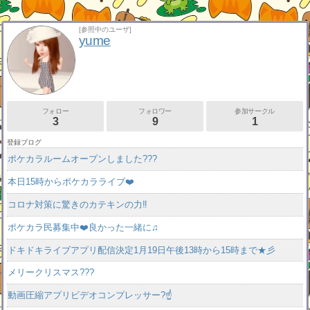
[参照中のユーザ]
yume
フォロー
フォロワー
参加サークル
3
9
1
登録ブログ
ポケカラルームオープンしました???
本日15時からポケカラライブ❤️
コロナ対策に驚きのカテキンの力‼️
ポケカラ民募集中❤️良かった一緒に♫
ドキドキライブアプリ配信決定1月19日午後13時から15時まで★彡
メリークリスマス???
動画圧縮アプリビデオコンプレッサー?☝️