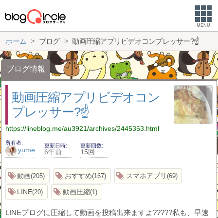
MENU
ホーム
ブログ
動画圧縮アプリビデオコンプレッサー?☝️
ブログ情報
動画圧縮アプリビデオコン
プレッサー?☝️
https://lineblog.me/au3921/archives/2445353.html
所有者
更新日時
更新回数
yume
6年前
15回
動画
おすすめ
スマホアプリ
205
167
69
LINE
動画圧縮
20
1
LINEプログに圧縮して動画を投稿出来ますよ?????私も、早速