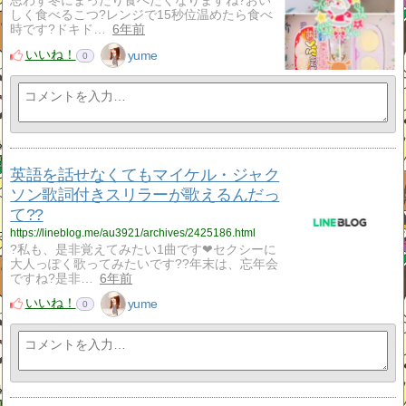
思わず冬にまったり食べたくなりますね?おい
しく食べるこつ?レンジで15秒位温めたら食べ
時です?ドキド…
6年前
いいね！
yume
0
英語を話せなくてもマイケル・ジャク
ソン歌詞付きスリラーが歌えるんだっ
て??
https://lineblog.me/au3921/archives/2425186.html
?私も、是非覚えてみたい1曲です❤セクシーに
大人っぽく歌ってみたいです??年末は、忘年会
ですね?是非…
6年前
いいね！
yume
0