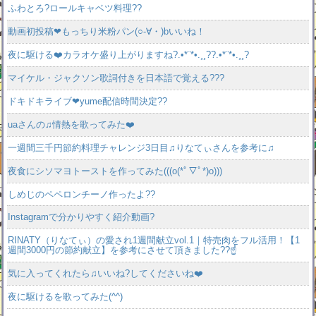
ふわとろ?ロールキャベツ料理??
動画初投稿❤もっちり米粉パン(○-∀・)bいいね！
夜に駆ける❤️カラオケ盛り上がりますね?.•*¨*•.¸¸??.•*¨*•.¸¸?
マイケル・ジャクソン歌詞付きを日本語で覚える???
ドキドキライブ❤yume配信時間決定??
uaさんの♫情熱を歌ってみた❤️
一週間三千円節約料理チャレンジ3日目♫りなてぃさんを参考に♫
夜食にシソマヨトーストを作ってみた(((o(*ﾟ▽ﾟ*)o)))
しめじのペペロンチーノ作ったよ??
Instagramで分かりやすく紹介動画?
RINATY（りなてぃ）の愛され1週間献立vol.1｜特売肉をフル活用！【1
週間3000円の節約献立】を参考にさせて頂きました??☝️
気に入ってくれたら♫いいね?してくださいね❤️
夜に駆けるを歌ってみた(^^)