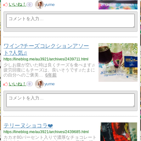
いいね！
yume
0
ワイン?チーズコレクションアソー
ト?人気♫
https://lineblog.me/au3921/archives/2439711.html
少しお腹が空いた時は良くチーズを食べます♫
疲労回復にもチーズは、良いそうです♫たまに
の自分へのご褒美…
6年前
いいね！
yume
0
テリーヌショコラ❤️
https://lineblog.me/au3921/archives/2439685.html
カカオ80パーセント入りで濃厚なチョコレート