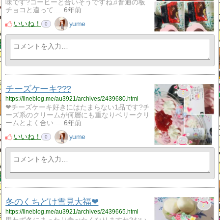
味です?コーヒーと合いそうですね♫普通の板
チョコと違って…
6年前
いいね！
yume
0
チーズケーキ???
https://lineblog.me/au3921/archives/2439680.html
❤チーズケーキ好きにはたまらない1品です?チ
ーズ系のクリームが何層にも重なりベリークリ
ームとよく合い…
6年前
いいね！
yume
0
冬のくちどけ雪見大福❤
https://lineblog.me/au3921/archives/2439665.html