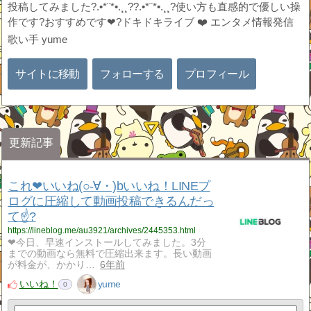
投稿してみました?.•*¨*•.¸¸??.•*¨*•.¸¸?使い方も直感的で優しい操
作です?おすすめです❤?ドキドキライブ ❤️ エンタメ情報発信
歌い手 yume
サイトに移動
フォローする
プロフィール
更新記事
これ❤いいね(○-∀・)bいいね！LINEプ
ログに圧縮して動画投稿できるんだっ
て☝️?
https://lineblog.me/au3921/archives/2445353.html
❤今日、早速インストールしてみました。3分
までの動画なら無料で圧縮出来ます。長い動画
が料金が、かかり…
6年前
いいね！
yume
0