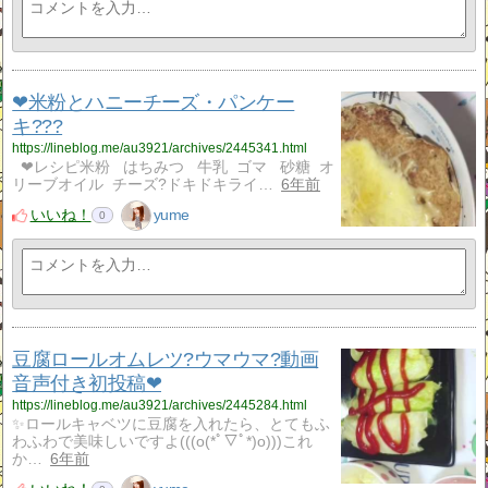
❤米粉とハニーチーズ・パンケー
キ???
https://lineblog.me/au3921/archives/2445341.html
❤レシピ米粉 はちみつ 牛乳 ゴマ 砂糖 オ
リーブオイル チーズ?ドキドキライ…
6年前
いいね！
yume
0
豆腐ロールオムレツ?ウマウマ?動画
音声付き初投稿❤
https://lineblog.me/au3921/archives/2445284.html
✨ロールキャベツに豆腐を入れたら、とてもふ
わふわで美味しいですよ(((o(*ﾟ▽ﾟ*)o)))これ
か…
6年前