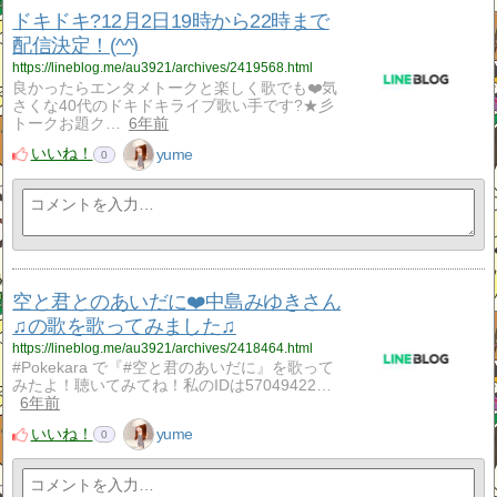
ドキドキ?12月2日19時から22時まで
配信決定！(^^)
https://lineblog.me/au3921/archives/2419568.html
良かったらエンタメトークと楽しく歌でも❤️気
さくな40代のドキドキライブ歌い手です?★彡
トークお題ク…
6年前
いいね！
yume
0
空と君とのあいだに❤️中島みゆきさん
♫の歌を歌ってみました♫
https://lineblog.me/au3921/archives/2418464.html
#Pokekara で『#空と君のあいだに』を歌って
みたよ！聴いてみてね！私のIDは57049422…
6年前
いいね！
yume
0