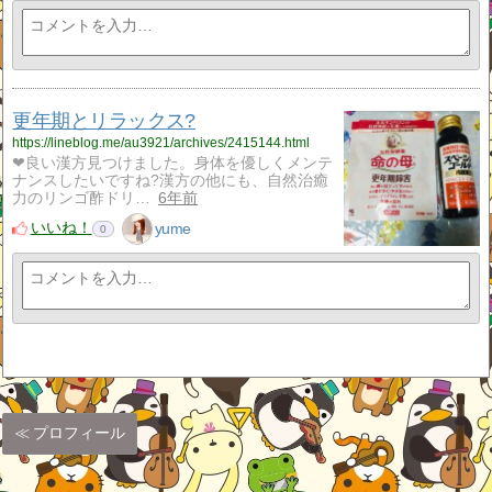
更年期とリラックス?
https://lineblog.me/au3921/archives/2415144.html
❤良い漢方見つけました。身体を優しくメンテ
ナンスしたいですね?漢方の他にも、自然治癒
力のリンゴ酢ドリ…
6年前
いいね！
yume
0
プロフィール