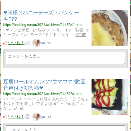
❤米粉とハニーチーズ・パンケー
キ???
https://lineblog.me/au3921/archives/2445341.html
❤レシピ米粉 はちみつ 牛乳 ゴマ 砂糖 オ
リーブオイル チーズ?ドキドキライ…
6年前
いいね！
yume
0
豆腐ロールオムレツ?ウマウマ?動画
音声付き初投稿❤
https://lineblog.me/au3921/archives/2445284.html
✨ロールキャベツに豆腐を入れたら、とてもふ
わふわで美味しいですよ(((o(*ﾟ▽ﾟ*)o)))これ
か…
6年前
いいね！
yume
0