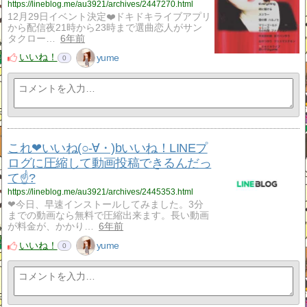
https://lineblog.me/au3921/archives/2447270.html
12月29日イベント決定❤️ドキドキライブアプリ
から配信夜21時から23時まで選曲恋人がサン
タクロー…
6年前
いいね！
yume
0
これ❤いいね(○-∀・)bいいね！LINEプ
ログに圧縮して動画投稿できるんだっ
て☝️?
https://lineblog.me/au3921/archives/2445353.html
❤今日、早速インストールしてみました。3分
までの動画なら無料で圧縮出来ます。長い動画
が料金が、かかり…
6年前
いいね！
yume
0