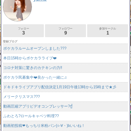
フォロー
フォロワー
参加サークル
3
9
1
登録ブログ
ポケカラルームオープンしました???
本日15時からポケカラライブ❤️
コロナ対策に驚きのカテキンの力‼️
ポケカラ民募集中❤️良かった一緒に♫
ドキドキライブアプリ配信決定1月19日午後13時から15時まで★彡
メリークリスマス???
動画圧縮アプリビデオコンプレッサー?☝️
ふわとろ?ロールキャベツ料理??
動画初投稿❤もっちり米粉パン(○-∀・)bいいね！