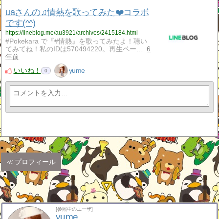
uaさんの♫情熱を歌ってみた❤️コラボ
です(^^)
https://lineblog.me/au3921/archives/2415184.html
#Pokekara で『#情熱』を歌ってみたよ！聴い
てみてね！私のIDは570494220。再生ペー…
6
年前
いいね！
yume
0
プロフィール
[参照中のユーザ]
yume