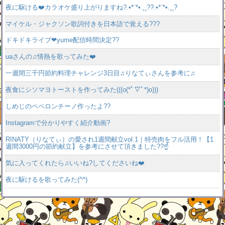
夜に駆ける❤️カラオケ盛り上がりますね?.•*¨*•.¸¸??.•*¨*•.¸¸?
マイケル・ジャクソン歌詞付きを日本語で覚える???
ドキドキライブ❤yume配信時間決定??
uaさんの♫情熱を歌ってみた❤️
一週間三千円節約料理チャレンジ3日目♫りなてぃさんを参考に♫
夜食にシソマヨトーストを作ってみた(((o(*ﾟ▽ﾟ*)o)))
しめじのペペロンチーノ作ったよ??
Instagramで分かりやすく紹介動画?
RINATY（りなてぃ）の愛され1週間献立vol.1｜特売肉をフル活用！【1
週間3000円の節約献立】を参考にさせて頂きました??☝️
気に入ってくれたら♫いいね?してくださいね❤️
夜に駆けるを歌ってみた(^^)