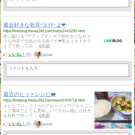
最近好きな歌見つけたよ❤
https://lineblog.me/au3921/archives/2443295.html
夜に駆ける???アップテンポで前向きになれそ
うな内容で元気が出る曲です❤私もドキドキラ
イブで歌ってみ…
6年前
いいね！
yume
0
最近のヒットレシピ❤️
https://lineblog.me/au3921/archives/2439716.html
エビとブロッコリーのアヒージョ??ソルトニン
ニク風味でとても美味しいですね♫他にも好き
な材料で作って…
6年前
いいね！
yume
0