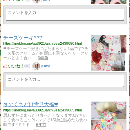
チーズケーキ???
https://lineblog.me/au3921/archives/2439680.html
❤チーズケーキ好きにはたまらない1品です?チ
ーズ系のクリームが何層にも重なりベリークリ
ームとよく合い…
6年前
いいね！
yume
0
冬のくちどけ雪見大福❤
https://lineblog.me/au3921/archives/2439665.html
思わず冬にまったり食べたくなりますね?おい
しく食べるこつ?レンジで15秒位温めたら食べ
時です?ドキド…
6年前