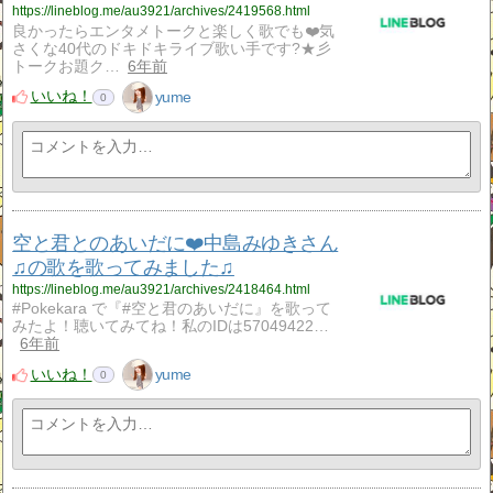
https://lineblog.me/au3921/archives/2419568.html
良かったらエンタメトークと楽しく歌でも❤️気
さくな40代のドキドキライブ歌い手です?★彡
トークお題ク…
6年前
いいね！
yume
0
空と君とのあいだに❤️中島みゆきさん
♫の歌を歌ってみました♫
https://lineblog.me/au3921/archives/2418464.html
#Pokekara で『#空と君のあいだに』を歌って
みたよ！聴いてみてね！私のIDは57049422…
6年前
いいね！
yume
0