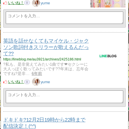
いいね！
yume
0
英語を話せなくてもマイケル・ジャク
ソン歌詞付きスリラーが歌えるんだっ
て??
https://lineblog.me/au3921/archives/2425186.html
?私も、是非覚えてみたい1曲です❤セクシーに
大人っぽく歌ってみたいです??年末は、忘年会
ですね?是非…
6年前
いいね！
yume
0
ドキドキ?12月2日19時から22時まで
配信決定！(^^)