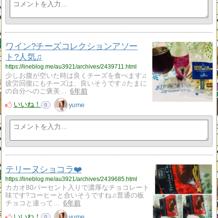
ワイン?チーズコレクションアソー
ト?人気♫
https://lineblog.me/au3921/archives/2439711.html
少しお腹が空いた時は良くチーズを食べます♫
疲労回復にもチーズは、良いそうです♫たまに
の自分へのご褒美…
6年前
いいね！
yume
0
テリーヌショコラ❤️
https://lineblog.me/au3921/archives/2439685.html
カカオ80パーセント入りで濃厚なチョコレート
味です?コーヒーと合いそうですね♫普通の板
チョコと違って…
6年前
いいね！
yume
0