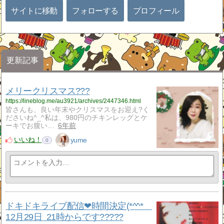
サイトに移動
フォローする
プロフィール
更新記事
メリークリスマス???
https://lineblog.me/au3921/archives/2447346.html
皆さんも、良い年末やクリスマスをお迎え?く
ださいね^_^私は、980円のチキンレッグとケ
ーキでお腹い…
6年前
いいね！
yume
0
ドキドキライブ配信❤時間決定(*^^*ゞ
12月29日 21時からです?????