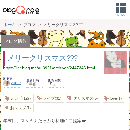
MENU
ホーム
ブログ
メリークリスマス???
ブログ情報
メリークリスマス???
https://lineblog.me/au3921/archives/2447346.html
所有者
更新日時
更新回数
yume
6年前
15回
レシピ
ライブ
クリスマス
love
127
31
6
1
おススメ
1
年末に、スタミナたっぷり料理のご提案❤️