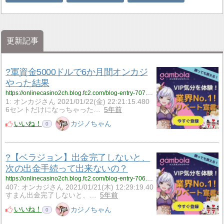
更新記事
?軍資金5000ドルで6か月間オンカジ
やった結果
https://onlinecasino2ch.blog.fc2.com/blog-entry-707.html
1: オンカジさん 2021/01/22(金) 22:21:15.480
6セントだけになっちゃった…
5年前
いいね！
カジノちゃん
0
?【ベラジョン】出金完了しないと、
次の出金手続って出来ないの？
https://onlinecasino2ch.blog.fc2.com/blog-entry-706.html
407: オンカジさん 2021/01/21(木) 12:29:19.40
すまん出金完了しないと、…
5年前
いいね！
カジノちゃん
0