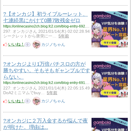
?【オンカジ】初ライブルーレット、
七連続黒にかけて0勝7敗残金ゼロ
https://onlinecasino2ch.blog.fc2.com/blog-entry-692.html
297: オンカジさん 2021/01/14(木) 02:02:28.94
シークレットから唐突に一…
5年前
いいね！
カジノちゃん
0
?オンカジより1万倍パチスロの方が
勝ちやすい。そもそもギャンブルです
らない。
https://onlinecasino2ch.blog.fc2.com/blog-entry-691.html
227: オンカジさん 2021/01/14(木) 22:05:15.49
DoA2ミニマムでbuy…
5年前
いいね！
カジノちゃん
0
?オンカジに２万入金するか悩んで夜
が明けた。理由は...