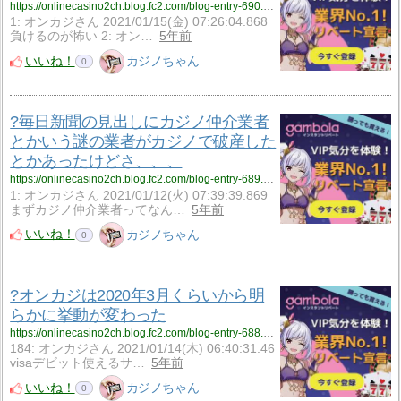
https://onlinecasino2ch.blog.fc2.com/blog-entry-690.html
1: オンカジさん 2021/01/15(金) 07:26:04.868
負けるのが怖い 2: オン…
5年前
いいね！
カジノちゃん
0
?毎日新聞の見出しにカジノ仲介業者
とかいう謎の業者がカジノで破産した
とかあったけどさ、、、
https://onlinecasino2ch.blog.fc2.com/blog-entry-689.html
1: オンカジさん 2021/01/12(火) 07:39:39.869
まずカジノ仲介業者ってなん…
5年前
いいね！
カジノちゃん
0
?オンカジは2020年3月くらいから明
らかに挙動が変わった
https://onlinecasino2ch.blog.fc2.com/blog-entry-688.html
184: オンカジさん 2021/01/14(木) 06:40:31.46
visaデビット使えるサ…
5年前
いいね！
カジノちゃん
0