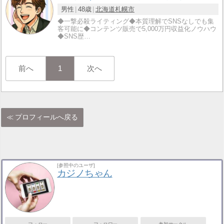
男性
48歳
北海道
札幌市
◆一撃必殺ライティング◆本質理解でSNSなしでも集
客可能に◆コンテンツ販売で5,000万円収益化ノウハウ
◆SNS歴…
前へ
1
次へ
プロフィールへ戻る
[参照中のユーザ]
カジノちゃん