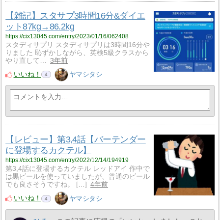
【雑記】スタサプ3時間16分&ダイエ
ット87kg→86.2kg
https://cix13045.com/entry/2023/01/16/062408
スタディサプリ スタディサプリは3時間16分や
りました 恥ずかしながら、英検5級クラスから
やり直して…
3年前
いいね！
ヤマシタシ
4
【レビュー】第3,4話【バーテンダー
に登場するカクテル】
https://cix13045.com/entry/2022/12/14/194919
第3,4話に登場するカクテル レッドアイ 作中で
は黒ビールを使っていましたが、普通のビール
でも良さそうですね。 […]
4年前
いいね！
ヤマシタシ
4