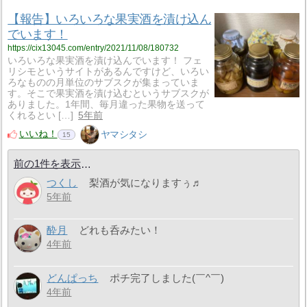
【報告】いろいろな果実酒を漬け込ん
でいます！
https://cix13045.com/entry/2021/11/08/180732
いろいろな果実酒を漬け込んでいます！ フェ
リシモというサイトがあるんですけど、いろい
ろなものの月単位のサブスクが集まっていま
す。そこで果実酒を漬け込むというサブスクが
ありました。1年間、毎月違った果物を送って
くれるとい […]
5年前
いいね！
ヤマシタシ
15
前の1件を表示
つくし
梨酒が気になりますぅ♬
5年前
酔月
どれも呑みたい！
4年前
どんぱっち
ポチ完了しました(￣^￣)ゞ
4年前