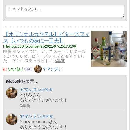
【オリジナルカクテル】ビターズフィ
ズ【いつもの味に一工夫】
https://cix13045.com/entry/2021/07/12/173106
由来 ジンフィズに、アンゴスチュラビターズ
を加えたため、ビターズフィズと名付けまし
た。 アンゴスチュラビ […]
5年前
いいね！
ヤマシタシ
13
前の5件を表示
ヤマシタシ
> ひろさん
ありがとうございます！
5年前
ヤマシタシ
> miyuremamaさん
ありがとうございます！