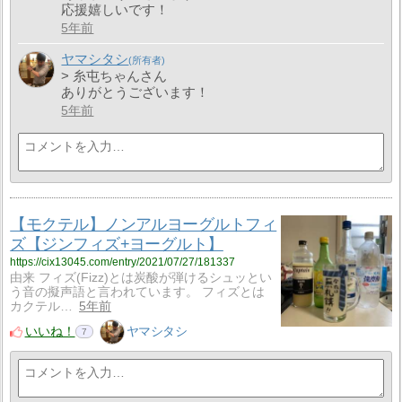
応援嬉しいです！
5年前
ヤマシタシ
> 糸屯ちゃんさん
ありがとうございます！
5年前
【モクテル】ノンアルヨーグルトフィ
ズ【ジンフィズ+ヨーグルト】
https://cix13045.com/entry/2021/07/27/181337
由来 フィズ(Fizz)とは炭酸が弾けるシュッとい
う音の擬声語と言われています。 フィズとは
カクテル…
5年前
いいね！
ヤマシタシ
7