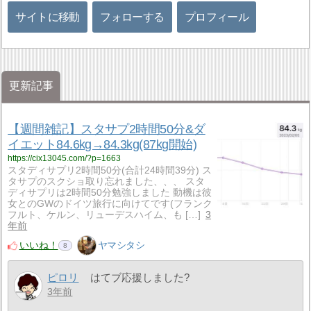
サイトに移動
フォローする
プロフィール
更新記事
【週間雑記】スタサプ2時間50分&ダ
イエット84.6kg→84.3kg(87kg開始)
https://cix13045.com/?p=1663
スタディサプリ2時間50分(合計24時間39分) ス
タサプのスクショ取り忘れました、、、 スタ
ディサプリは2時間50分勉強しました 動機は彼
女とのGWのドイツ旅行に向けてです(フランク
フルト、ケルン、リューデスハイム、も […]
3
年前
いいね！
ヤマシタシ
8
ピロリ
はてブ応援しました?
3年前