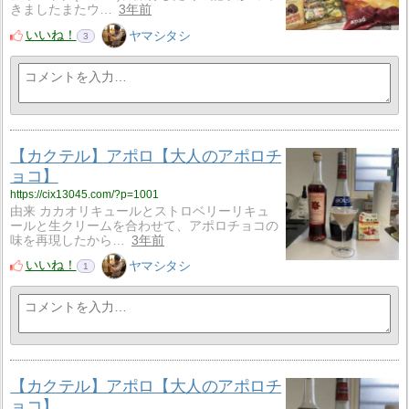
きましたまたウ…
3年前
いいね！
ヤマシタシ
3
【カクテル】アポロ【大人のアポロチ
ョコ】
https://cix13045.com/?p=1001
由来 カカオリキュールとストロベリーリキュ
ールと生クリームを合わせて、アポロチョコの
味を再現したから…
3年前
いいね！
ヤマシタシ
1
【カクテル】アポロ【大人のアポロチ
ョコ】