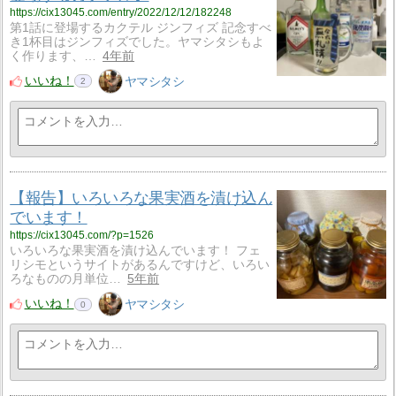
https://cix13045.com/entry/2022/12/12/182248
第1話に登場するカクテル ジンフィズ 記念すべ
き1杯目はジンフィズでした。ヤマシタシもよ
く作ります、…
4年前
いいね！
ヤマシタシ
2
【報告】いろいろな果実酒を漬け込ん
でいます！
https://cix13045.com/?p=1526
いろいろな果実酒を漬け込んでいます！ フェ
リシモというサイトがあるんですけど、いろい
ろなものの月単位…
5年前
いいね！
ヤマシタシ
0