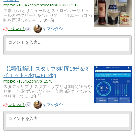
https://cix13045.com/entry/2023/01/18/112512
由来 カカオリキュールとストロベリーリキュ
ールと生クリームを合わせて、アポロチョコの
味を再現したから…
3年前
いいね！
ヤマシタシ
4
【週間雑記】スタサプ3時間16分&ダ
イエット87kg→86.2kg
https://cix13045.com/?p=1578
スタディサプリ スタディサプリは3時間16分や
りました 恥ずかしながら、英検5級クラスから
やり直して…
3年前
いいね！
ヤマシタシ
0