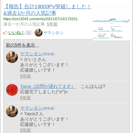
【報告】合計19000PV突破しました！
&過去1か月の人気記事
https://cix13045.com/entry/2021/07/14/170201
過去一か月の人気記事
5年前
いいね！
ヤマシタシ
11
前の5件を表示
ヤマシタシ
> かいとさん
ありがとうございます！
応援嬉しいです！
5年前
Yayoi（訪問が遅れてます）
こんばんは?
応援完了しました(^o^)v
5年前
ヤマシタシ
> Yayoiさん
ありがとうございます！
応援嬉しいです！
5年前