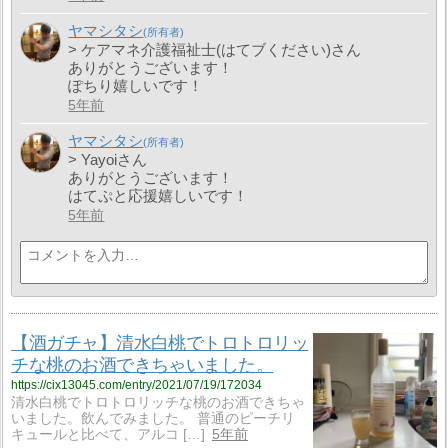
ヤマシタシ
> ケアマネ介護福祉士(はてブください)さん
ありがとうございます！
ぽちり嬉しいです！
5年前
ヤマシタシ
> Yayoiさん
ありがとうございます！
はてぷと応援嬉しいです！
5年前
【酒ガチャ】清水白桃でトロトロリッ
チな桃のお酒できちゃいました。
https://cix13045.com/entry/2021/07/19/172034
清水白桃でトロトロリッチな桃のお酒できちゃ
いました。飲んでみました。 普通のピーチリ
キュールと比べて、アルコ […]
5年前