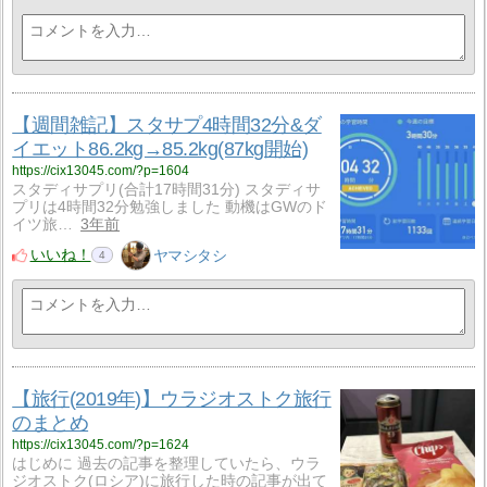
【週間雑記】スタサプ4時間32分&ダ
イエット86.2kg→85.2kg(87kg開始)
https://cix13045.com/?p=1604
スタディサプリ(合計17時間31分) スタディサ
プリは4時間32分勉強しました 動機はGWのド
イツ旅…
3年前
いいね！
ヤマシタシ
4
【旅行(2019年)】ウラジオストク旅行
のまとめ
https://cix13045.com/?p=1624
はじめに 過去の記事を整理していたら、ウラ
ジオストク(ロシア)に旅行した時の記事が出て