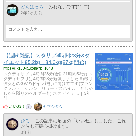
どんぱっち
みれないです(*^_^*)
2年2ヶ月前
【週間雑記】スタサプ4時間23分&ダ
イエット85.2kg→84.6kg(87kg開始)
https://cix13045.com/?p=1648
スタディサプリ4時間23分(合計21時間53分) ス
タディサプリは4時間23分勉強しました 動機は
彼女とのGWのドイツ旅行に向けてです(フラン
クフルト、ケルン、リューデスハイム、もしか
したら隣りのベルギーも) スタディサ […]
3年
前
いいね！
ヤマシタシ
6
ひろ
この記事に応援の「いいね」しました。これ
からも応援心掛けます。
3年前