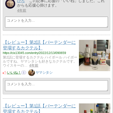
ひろ
この記事に応援の「いいね」しました。これ
からも応援心掛けます。
4年前
【レビュー】第2話【バーテンダーに
登場するカクテル】
https://cix13045.com/entry/2022/12/13/090659
第2話に登場するカクテル ハイボール ハイボー
ルですね、ヤマシタシも好きなカクテルです。
ウイスキーの…
4年前
いいね！
ヤマシタシ
1
【レビュー】第1話【バーテンダーに
登場するカクテル】