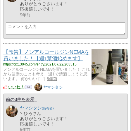
ありがとうございます！
応援嬉しいです！
5年前
【報告】ノンアルコールジンNEMAを
買いました！【週1禁酒始めます】
https://cix13045.com/entry/2021/07/22/203315
ノンアルコールジンNEMAを買いました！ これ
から健康のことも考え、週1で禁酒しようと思
います。 何かいい […]
5年前
いいね！
ヤマシタシ
14
前の3件を表示
ヤマシタシ
> ひろさん
ありがとうございます！
応援嬉しいです！
5年前