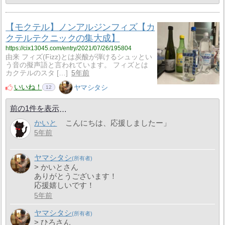
【モクテル】ノンアルジンフィズ【カ
クテルテクニックの集大成】
https://cix13045.com/entry/2021/07/26/195804
由来 フィズ(Fizz)とは炭酸が弾けるシュッとい
う音の擬声語と言われています。 フィズとは
カクテルのスタ […]
5年前
いいね！
ヤマシタシ
12
前の1件を表示
かいと
こんにちは、応援しましたー」
5年前
ヤマシタシ
> かいとさん
ありがとうございます！
応援嬉しいです！
5年前
ヤマシタシ
> ひろさん