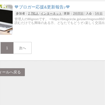
💙ブロガー応援&更新報告♪💙
参加者：
2,791人
インターネット
更新：
2時間前
入会：
5年前
管理人のMignonです。⇒https://blogcircle.jp/us
読むだけでも興味のある方、どなたでもどうぞ♪楽しく交流出
1
次へ
ィールへ戻る