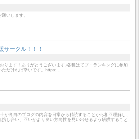
お願いします。
応援サークル！！！
おります！ありがとうございます♪各種はてブ・ランキングに参加
だければ幸いです。https:…
同士が各自のブログの内容を日常から精読することから相互理解し、
連携し合い、互いがより良い方向性を見い出せるよう研鑽すること