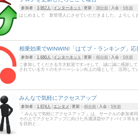
参加者：
3,957人
インターネット
更新：
38分前
入会：
5年前
はじめまして 新管理人にさせていただきました。よろしく
相乗効果でWINWIN!「はてブ・ランキング」
参加者：
1,680人
インターネット
更新：
46分前
入会：
5年前
ご参加してくださる方大歓迎です♪そして、誠に誠に感謝して
されている方々のモチベーション向上の場として、活用していた
みんなで気軽にアクセスアップ
参加者：
1,874人
エンタメ
更新：
46分前
入会：
5年前
『 みんなで気軽にアクセスアップ 』は、サークルの参加者
その上でアクセスアップに向けた共通課題やアドバイス等を
を目的と…