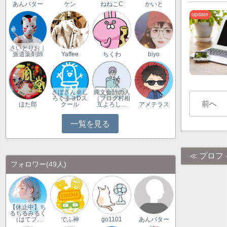
あんバター
ケン
ねねこC
かいと
さいとりお｜
派遣薬剤師
Yaffee
ちくわ
biyo
さぼさん＠し
縄文会計の人
ろくま３Dス
（ブログ村相
前へ
ほた郎
クール
互よろし…
アメテラス
一覧を見る
プロフ
フォロワー
(49人)
【休止中】ち
るちるみるく
（はてブ…
でふ神
go1101
あんバター