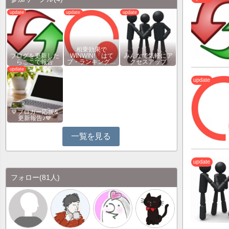
相乗効果で
ブログを更新した
WINWIN!「はて
みんなで気軽にア
らここで報告
ブ・ランキング…
クセスアップ
💙ブロガー応援&
更新報告♪💙
一覧を見る
フォロー
(81人)