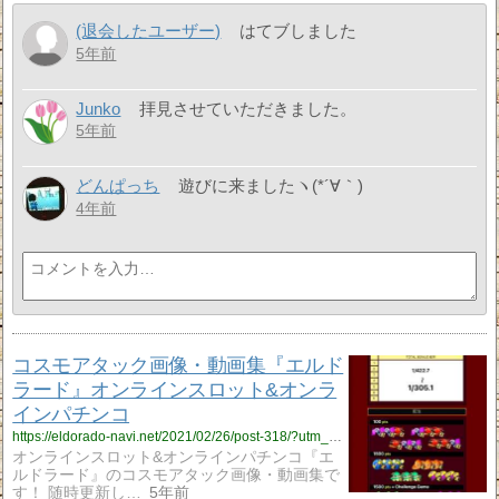
(退会したユーザー)
はてブしました
5年前
Junko
拝見させていただきました。
5年前
どんぱっち
遊びに来ましたヽ(*´∀｀)
4年前
コスモアタック画像・動画集『エルド
ラード』オンラインスロット&オンラ
インパチンコ
https://eldorado-navi.net/2021/02/26/post-318/?utm_source=rss&utm_medium=rss&utm_campaign=post-318
オンラインスロット&オンラインパチンコ『エ
ルドラード』のコスモアタック画像・動画集で
す！ 随時更新し…
5年前