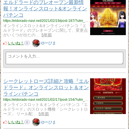
エルドラードのプレオープン最新情
報！オンラインスロット&オンライン
パチンコ
https://eldorado-navi.net/2021/02/19/post-187/?utm_source=rss&utm_medium=rss&utm_campaign=post-187
オンラインスロット&オンラインパチンコ『エ
ルドラード』のプレオープンに関して、変更点
がいくつが出たの…
5年前
いいね！
ゆーひま
0
シークレットローズ詳細と攻略『エル
ドラード』オンラインスロット＆オン
ラインパチンコ
https://eldorado-navi.net/2021/02/17/post-154/?utm_source=rss&utm_medium=rss&utm_campaign=post-154
オンラインスロット＆オンラインパチンコ『エ
ルドラード』のスロット機種「シークレットロ
ーズ」 リール配…
5年前
いいね！
ゆーひま
0