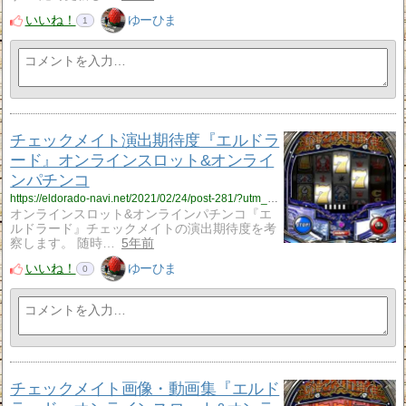
いいね！
ゆーひま
1
チェックメイト演出期待度『エルドラ
ード』オンラインスロット&オンライ
ンパチンコ
https://eldorado-navi.net/2021/02/24/post-281/?utm_source=rss&utm_medium=rss&utm_campaign=post-281
オンラインスロット&オンラインパチンコ『エ
ルドラード』チェックメイトの演出期待度を考
察します。 随時…
5年前
いいね！
ゆーひま
0
チェックメイト画像・動画集『エルド