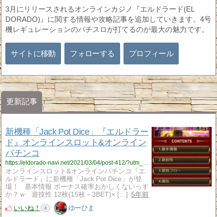
3月にリリースされるオンラインカジノ『エルドラード(EL
DORADO)』に関する情報や攻略記事を追加していきます。4号
機レギュレーションのパチスロが打てるのが最大の魅力です。
サイトに移動
フォローする
プロフィール
更新記事
新機種「Jack Pot Dice」『エルドラー
ド』オンラインスロット&オンライン
パチンコ
https://eldorado-navi.net/2021/03/04/post-412/?utm_source=rss&utm_medium=rss&utm_campaign=post-412
オンラインスロット&オンラインパチンコ『エ
ルドラード』に新機種「Jack Pot Dice」が登
場！ 基本情報 ボーナス確率おかしくないっす
か？ｗ 遊技性 12枚(15枚－3BET)× […]
5年前
いいね！
ゆーひま
4