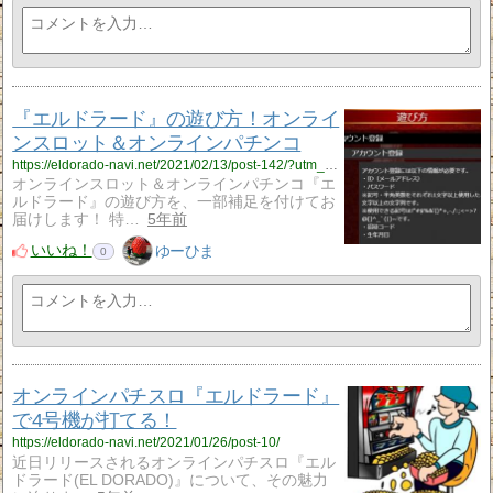
『エルドラード』の遊び方！オンライ
ンスロット＆オンラインパチンコ
https://eldorado-navi.net/2021/02/13/post-142/?utm_source=rss&utm_medium=rss&utm_campaign=post-142
オンラインスロット＆オンラインパチンコ『エ
ルドラード』の遊び方を、一部補足を付けてお
届けします！ 特…
5年前
いいね！
ゆーひま
0
オンラインパチスロ『エルドラード』
で4号機が打てる！
https://eldorado-navi.net/2021/01/26/post-10/
近日リリースされるオンラインパチスロ『エル
ドラード(EL DORADO)』について、その魅力