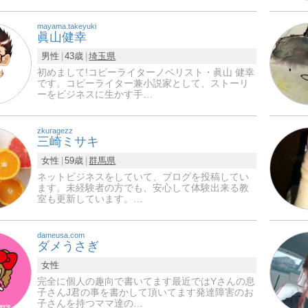
mayama.takeyuki
眞山健幸
男性
43歳
埼玉県
初めまして!コピーライターノベリスト・眞山 健幸
です。コピーライター兼小説家として、ストーリ
ーをビジネスに生かす手…
zkuragezz
三崎ミサキ
女性
59歳
群馬県
ネットビジネスをしていて、ブログを投稿してい
ます。未経験者の方でも、安心して体験出来る教
室も更新しています。…
dameusa.com
ダメうさぎ
女性
完全に個人の趣向で書いてます最近ではYさんの息
子さんJ君の事を書かして頂いてます発達障害のお
子さんを持つママ達の…