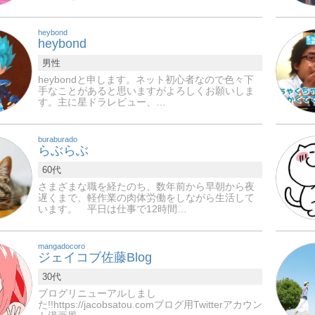
heybond
heybond
男性
heybondと申します。ネット初心者なので色々下
手なことがあると思いますがよろしくお願いしま
す。主に星ドラレビュー、…
buraburado
らぶらぶ
60代
さまざまな職を経たのち、数年前から早朝から夜
遅くまで、軽作業の肉体労働をしながら生活して
います。 平日は仕事で12時間…
mangadocoro
ジェイコブ佐藤Blog
30代
ブログリニューアルしまし
た!!https://jacobsatou.comブログ用Twitterアカウン