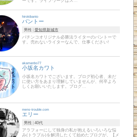
ーです。ライフワークはス…
hirokibanto
バントー
男性
愛知県
新城市
パチンコオリジナル必勝法ライターのバントーで
す。売れないライターなんで、仕事ください!
akamanbo77
小坂名カワト
小坂名カワトでございます。ブログ初心者、未だ
に使い方をあまり理解していませんが、何卒よろ
しくお願いいたします。ブログ…
mens-trouble.com
エリー
男性
40代
アラフォーにして独身の私が抱えるいろいろな悩
み(トラブル)を解消したくて始めたブログが、【メ