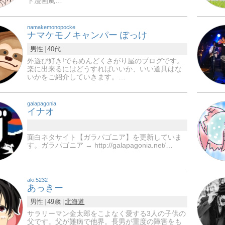
ト漫画風…
namakemonopocke
ナマケモノキャンパー ぽっけ
男性
40代
外遊び好き!でもめんどくさがり屋のブログです。
楽に出来るにはどうすればいいか、いい道具はな
いかをご紹介していきます。…
galapagonia
イナオ
面白ネタサイト【ガラパゴニア】を更新していま
す。ガラパゴニア → http://galapagonia.net/…
aki.5232
あっきー
男性
49歳
北海道
サラリーマン金太郎をこよなく愛する3人の子供の
父です。父が難病で他界。長男が重度の障害をも