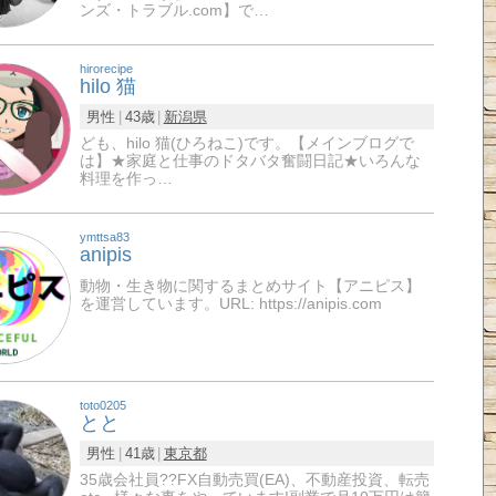
ンズ・トラブル.com】で…
hirorecipe
hilo 猫
男性
43歳
新潟県
ども、hilo 猫(ひろねこ)です。【メインブログで
は】★家庭と仕事のドタバタ奮闘日記★いろんな
料理を作っ…
ymttsa83
anipis
動物・生き物に関するまとめサイト【アニピス】
を運営しています。URL: https://anipis.com
toto0205
とと
男性
41歳
東京都
35歳会社員?‍?FX自動売買(EA)、不動産投資、転売