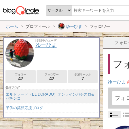
ホーム
プロフィール
ゆーひま
フォロワー
[参照中のユーザ]
フォロ
ゆーひま
フォ
フォロー
フォロワー
参加サークル
42
42
7
ゆーひま
登録ブログ
エルドラード（EL DORADO）オンラインパチスロ&
パチンコ
子供の笑顔応援ブログ