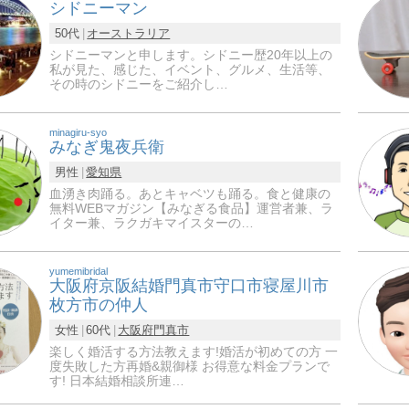
シドニーマン
50代
オーストラリア
シドニーマンと申します。シドニー歴20年以上の
私が見た、感じた、イベント、グルメ、生活等、
その時のシドニーをご紹介し…
minagiru-syo
みなぎ鬼夜兵衛
男性
愛知県
血湧き肉踊る。あとキャベツも踊る。食と健康の
無料WEBマガジン【みなぎる食品】運営者兼、ラ
イター兼、ラクガキマイスターの…
yumemibridal
大阪府京阪結婚門真市守口市寝屋川市
枚方市の仲人
女性
60代
大阪府
門真市
楽しく婚活する方法教えます!婚活が初めての方 一
度失敗した方再婚&親御様 お得意な料金プランで
す! 日本結婚相談所連…