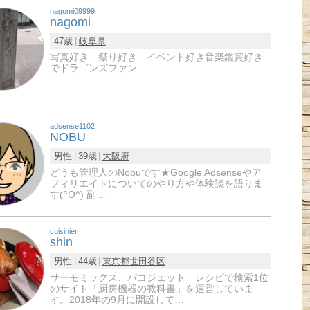
nagomi09999
nagomi
47歳
岐阜県
写真好き 祭り好き イベント好き音楽鑑賞好き
でドラゴンズファン
adsense1102
NOBU
男性
39歳
大阪府
どうも管理人のNobuです★Google Adsenseやア
フィリエイトについてのやり方や体験談を語りま
す(^O^) 副…
cuisinier
shin
男性
44歳
東京都
世田谷区
サーモミックス、パコジェット レシピで検索1位
のサイト「厨房機器の教科書」を運営していま
す。2018年の9月に開設して…