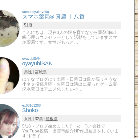
sumahoyakkyoku
スマホ薬局®︎ 真農 十八番
51歳
こんにちは、現在3人の娘を育てながら薬剤師&上
級心理カウンセラーとして活動をしていますスマ
ホ薬局です。女性がもっと…
oyayubiSAN
oyayubiSAN
男性
宮城県
はてなブログにて土曜・日曜日は目が腐りそうな
小ネタ投稿月曜・火曜日は演出に凝ったゲーム実
況水曜日はアニメ化したい小…
ex03161208
Shoko
女性
32歳
島根県
5/18～ブログ始めました(`・ω・´)ノ会社で
YouTube投稿、出雲市紹介HP作成運営をしていま
す!ドライ…