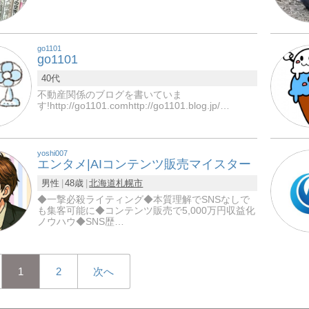
go1101
go1101
40代
不動産関係のブログを書いていま
す!http://go1101.comhttp://go1101.blog.jp/…
yoshi007
エンタメ|AIコンテンツ販売マイスター
男性
48歳
北海道
札幌市
◆一撃必殺ライティング◆本質理解でSNSなしで
も集客可能に◆コンテンツ販売で5,000万円収益化
ノウハウ◆SNS歴…
1
2
次へ