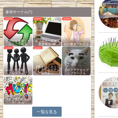
参加サークル
(7)
ブログを更新した
💙ブロガー応援&
らここで報告
更新報告♪💙
自分磨きサークル
【風をおこそう☆
みんなで気軽にア
彡】アクセスアッ
ブログアクセスア
クセスアップ
プ研究会♪♪…
ップサークル
洋楽好きのための
サークル
一覧を見る