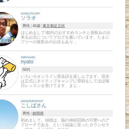
soracchi.com
ソラオ
男性
45歳
東京都
足立区
はじめまして!都内のおすすめランチと昼飲みの出
来るお店についてブログを書いています。たまに
フツーの夜飲みのお店もあり…
nativesato
nyato
50代
いろいろオンライン英会話を楽しんでます。現在
は正式にネイティブキャンプに登録をしてほぼ毎
日レッスンを受けてます。まじ…
yasasisanomori
こしばさん
男性
静岡県
初めまして。傾聴は、脳の神経回路の可塑へのア
プローチである、という結論に至ったカウンセラ