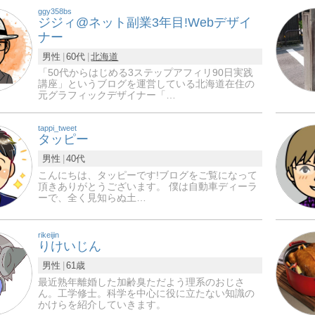
ggy358bs
ジジィ@ネット副業3年目!Webデザイ
ナー
男性
60代
北海道
「50代からはじめる3ステップアフィリ90日実践
講座」というブログを運営している北海道在住の
元グラフィックデザイナー「…
tappi_tweet
タッピー
男性
40代
こんにちは、タッピーです!ブログをご覧になって
頂きありがとうございます。 僕は自動車ディーラ
ーで、全く見知らぬ土…
rikeijin
りけいじん
男性
61歳
最近熟年離婚した加齢臭ただよう理系のおじさ
ん。工学修士。科学を中心に役に立たない知識の
かけらを紹介していきます。