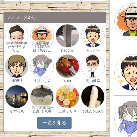
フォロー
(42人)
yakuzaiyh@
ジジィ＠ネッ
わかりやす
ト副業3年
い…
目！Web…
nagomi
タッピー
NOBU
りけいじん
shin
眞山健幸
スマホ薬局®︎
かずっち
真農 十八番
三崎ミサキ
oyayubiSAN
一覧を見る