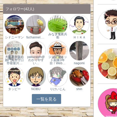
フォロワー
(42人)
みなぎ鬼夜兵
シドニーマン
fuchannel.com
衛
ＨＩＫＡ
大阪府京阪結
yakuzaiyh@
ジジィ＠ネッ
婚門真市守口
わかりやす
ト副業3年
市寝屋川…
い…
目！Web…
nagomi
タッピー
NOBU
りけいじん
shin
一覧を見る