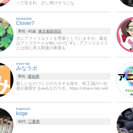
って生まれ、少し挫けそうにな…
paypaypay
Clover7
男性
45歳
東京都
新宿区
主にアフィリエイトを専業としていますが、最近
はアップデートが怖いので( ;∀;)…アフィリエイト
とは別に求人関連の事業も…
share-lab
みなラボ
男性
愛知県
新しいものづくりのカタチを探す、町工場の一社
員が展開するweb上のラボ。https://share-lab.net/
…
kogesumi
koge
40代
三重県