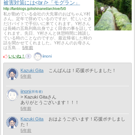
被害対策には<br />「モグラン」
http://fanblogs.jp/iishinanet/archive/5/0
私が勤めている会社の大先輩のおばちゃんY村
さん。定年で辞めているのですが、忙しいとき
だけバイトで手伝いに来てくれます。Y村さん
は長崎の五島列島出身でよく田舎の事を話して
くれます。先日、Y村さんと休憩時間に雑談し
ている時のことなのですが、最近帰省した時の
話を聞かせてくれました。Y村さんのお母さん
は五島…
5年前
いいね！
iinoni
3
Kazuki Gita
こんばんは！応援ポチしました！
5年前
iinoni
> Kazuki Gitaさん
ありがとうございます！！！
5年前
Kazuki Gita
おはようございます！応援ポチしまし
た！
5年前