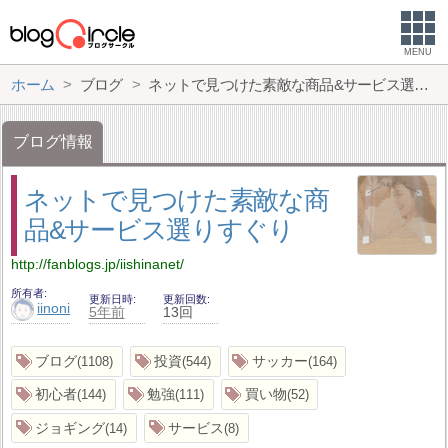
MENU
ホーム
ブログ
ネットで見つけた素敵な商品&サービス選りすぐり
ブログ情報
ネットで見つけた素敵な商
品&サービス選りすぐり
http://fanblogs.jp/iishinanet/
所有者
更新日時
更新回数
iinoni
5年前
13回
ブログ
投資
サッカー
1108
544
164
初心者
勉強
買い物
144
111
52
ジョギング
サービス
14
8