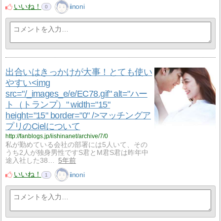
いいね！
iinoni
0
出合いはきっかけが大事！とても使い
やすい<img
src="/_images_e/e/EC78.gif" alt="ハー
ト（トランプ）" width="15"
height="15" border="0" />マッチングア
プリのCielについて
http://fanblogs.jp/iishinanet/archive/7/0
私が勤めている会社の部署には5人いて、その
うち2人が独身男性ですS君とM君S君は昨年中
途入社した38…
5年前
いいね！
iinoni
1