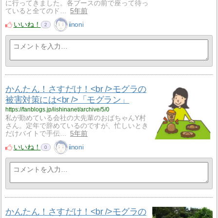
に行ってきました。各ブースの前で座って待っ
ていると全てのド…
5年前
いいね！
iinoni
2
かんたん！さすだけ！<br />モグラの
被害対策には<br />「モグラン」
https://fanblogs.jp/iishinanet/archive/5/0
私が勤めている会社の大先輩のおばちゃんY村
さん。定年で辞めているのですが、忙しいとき
だけバイトで手伝…
5年前
いいね！
iinoni
0
かんたん！さすだけ！<br />モグラの