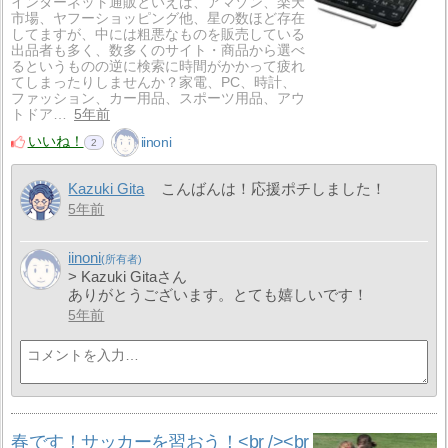
インターネット通販といえば、アマゾン、楽天
市場、ヤフーショッピング他、星の数ほど存在
してますが、中には粗悪なものを販売している
出品者も多く、数多くのサイト・商品から選べ
るというものの逆に検索に時間がかかって疲れ
てしまったりしませんか？家電、PC、時計、
ファッション、カー用品、スポーツ用品、アウ
トドア…
5年前
いいね！
iinoni
2
Kazuki Gita
こんばんは！応援ポチしました！
5年前
iinoni
> Kazuki Gitaさん
ありがとうございます。とても嬉しいです！
5年前
春です！サッカーを習おう！<br /><br