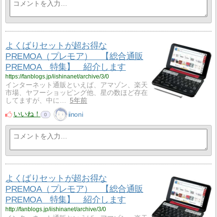
よくばりセットが超お得な
PREMOA（プレモア） 【総合通販
PREMOA 特集】 紹介します
https://fanblogs.jp/iishinanet/archive/3/0
インターネット通販といえば、アマゾン、楽天
市場、ヤフーショッピング他、星の数ほど存在
してますが、中に…
5年前
いいね！
iinoni
0
よくばりセットが超お得な
PREMOA（プレモア） 【総合通販
PREMOA 特集】 紹介します
http://fanblogs.jp/iishinanet/archive/3/0