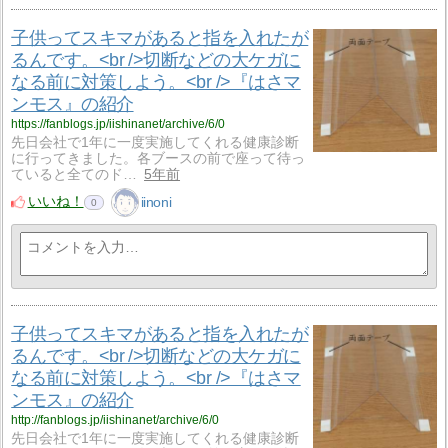
子供ってスキマがあると指を入れたが
るんです。<br />切断などの大ケガに
なる前に対策しよう。<br />『はさマ
ンモス』の紹介
https://fanblogs.jp/iishinanet/archive/6/0
先日会社で1年に一度実施してくれる健康診断
に行ってきました。各ブースの前で座って待っ
ていると全てのド…
5年前
いいね！
iinoni
0
子供ってスキマがあると指を入れたが
るんです。<br />切断などの大ケガに
なる前に対策しよう。<br />『はさマ
ンモス』の紹介
http://fanblogs.jp/iishinanet/archive/6/0
先日会社で1年に一度実施してくれる健康診断