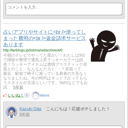
占いアプリやサイトに<br />使ってし
まった費用の<br />返金請求サービス
あります
http://fanblogs.jp/iishinanet/archive/4/0
今朝のテレビでやってた星占い！わたしは9位
で掃除や整理で運気上昇ラッキーカラーは紺
色！ラッキーアイテムは透明プラスティック容
器とのこと。なんなんだろ (・・? 容器って…
最近、駅前で椅子に座っている易者の方見なく
なりましたね。今の時代はネットで占ってもら
うスタイルが主流らしいです。SMSなどでもお
試…
5年前
いいね！
iinoni
3
Kazuki Gita
こんにちは！応援ポチしました！
5年前