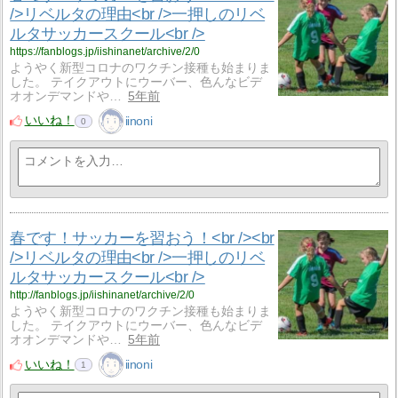
/>リベルタの理由<br />一押しのリベ
ルタサッカースクール<br />
https://fanblogs.jp/iishinanet/archive/2/0
ようやく新型コロナのワクチン接種も始まりま
した。 テイクアウトにウーバー、色んなビデ
オオンデマンドや…
5年前
いいね！
iinoni
0
春です！サッカーを習おう！<br /><br
/>リベルタの理由<br />一押しのリベ
ルタサッカースクール<br />
http://fanblogs.jp/iishinanet/archive/2/0
ようやく新型コロナのワクチン接種も始まりま
した。 テイクアウトにウーバー、色んなビデ
オオンデマンドや…
5年前
いいね！
iinoni
1