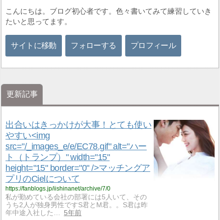
こんにちは。ブログ初心者です。色々書いてみて練習していき
たいと思ってます。
サイトに移動
フォローする
プロフィール
更新記事
出合いはきっかけが大事！とても使い
やすい<img
src="/_images_e/e/EC78.gif" alt="ハー
ト（トランプ）" width="15"
height="15" border="0" />マッチングア
プリのCielについて
https://fanblogs.jp/iishinanet/archive/7/0
私が勤めている会社の部署には5人いて、その
うち2人が独身男性ですS君とM君。。S君は昨
年中途入社した…
5年前