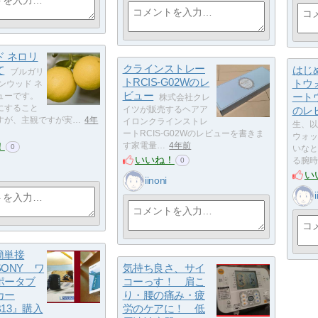
ド ネロリ
クラインストレー
て
はじ
ブルガリ
トRCIS-G02Wのレ
トウ
ンウッド ネ
ビュー
ューです。
ート
株式会社クレ
にすること
イツが販売するヘアア
のレ
すが、主観ですが実…
4年
イロンクラインストレ
生、以
ートRCIS-G02Wのレビューを書きま
ウォッ
！
す家電量…
4年前
0
いなと
いいね！
る腕時
0
い
iinoni
th簡単接
ONY ワ
気持ち良さ、サイ
ポータブ
コーっす！ 肩こ
カー
り・腰の痛み・疲
B13』購入
労のケアに！ 低