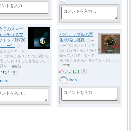
めてのスマー
ォッチ（スマ
パイナップルの再
ウォッチNY20
生栽培に挑戦
スー
ビュー）
パーで台湾パイナップ
小
ルが298円とかなり安く
前からスマート
売ってたので、買って
チに興味があり、いつか買いた
帰り晩ご飯のあと切って食べました…
思っておりました普段使ってい
4年前
計を…
4年前
いいね！
いね！
0
0
iinoni
iinoni