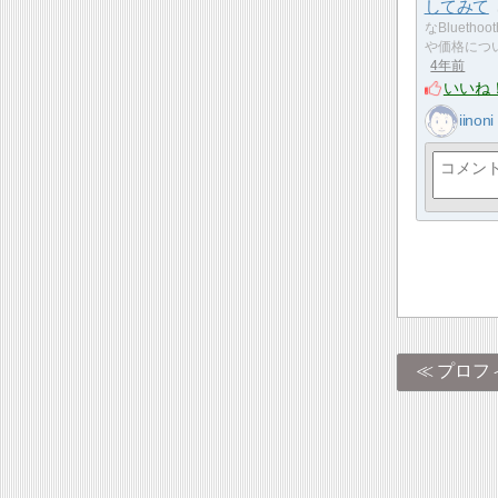
してみて
なBlueth
や価格につ
4年前
いいね
iinoni
プロフ