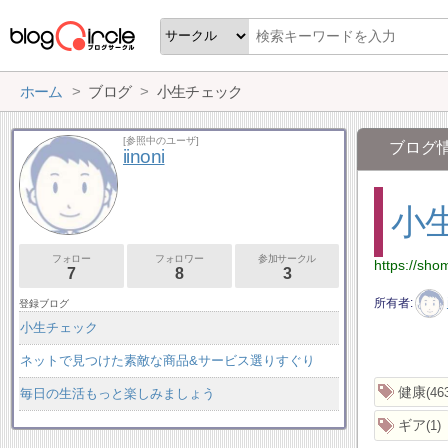
ホーム
ブログ
小生チェック
[参照中のユーザ]
ブログ
iinoni
小
フォロー
フォロワー
参加サークル
https://sho
7
8
3
所有者
登録ブログ
小生チェック
ネットで見つけた素敵な商品&サービス選りすぐり
健康
46
毎日の生活もっと楽しみましょう
ギア
1