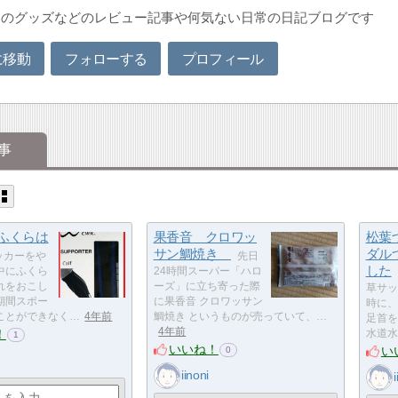
りのグッズなどのレビュー記事や何気ない日常の日記ブログです
に移動
フォローする
プロフィール
事
 ふくらは
果香音 クロワッ
松葉
サン鯛焼き
ダル
ッカーをや
先日
した
中にふくら
24時間スーパー「ハロ
れをおこし
ーズ」に立ち寄った際
草サッ
期間スポー
に果香音 クロワッサン
時に、
ことができなく…
4年前
鯛焼き というものが売っていて、…
足首を
4年前
！
水道水
1
いいね！
い
0
iinoni