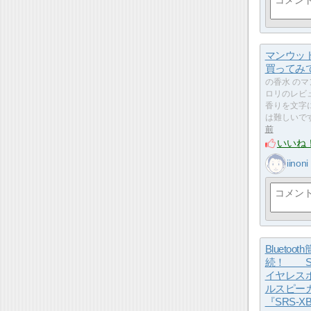
マンウッ
買ってみ
の香水 のマ
ロリのレビ
香りを文字
は難しいで
前
いいね
iinoni
Bluetoo
続！ S
イヤレス
ルスピー
『SRS-X