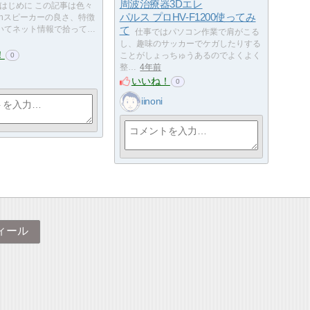
周波治療器3Dエレ
はじめに この記事は色々
パルス プロHV-F1200使ってみ
oothスピーカーの良さ、特徴
いてネット情報で拾って…
て
仕事ではパソコン作業で肩がこる
し、趣味のサッカーでケガしたりする
！
ことがしょっちゅうあるのでよくよく
0
整…
4年前
いいね！
0
iinoni
ィール