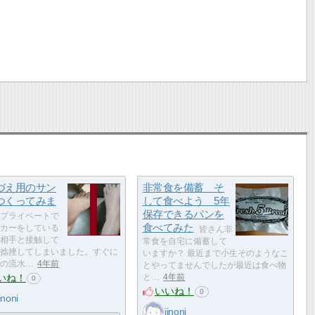
づえ用のサン
非常食を備蓄 そ
つくってみま
して食べよう 5年
保存できるパンを
プライベートで
食べてみた
カーをしている
皆さん非
相手と接触して
常食を自宅に備蓄して
捻挫してしまいました。すぐに
いますか？ 最近まで小生そのようなこ
の流水…
4年前
とやってませんでしたが最近は食べ物
いね！
と…
4年前
0
いいね！
0
iinoni
iinoni