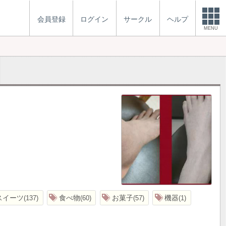
会員登録
ログイン
サークル
ヘルプ
MENU
スイーツ
食べ物
お菓子
機器
137
60
57
1