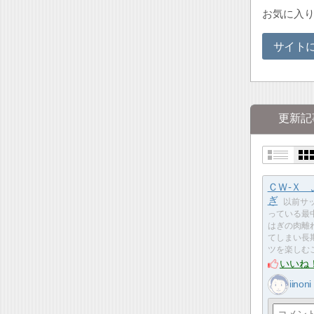
お気に入
サイト
更新記
ＣＷ-Ｘ
ぎ
以前サ
っている最
はぎの肉離
てしまい長
ツを楽しむ
いいね
iinoni