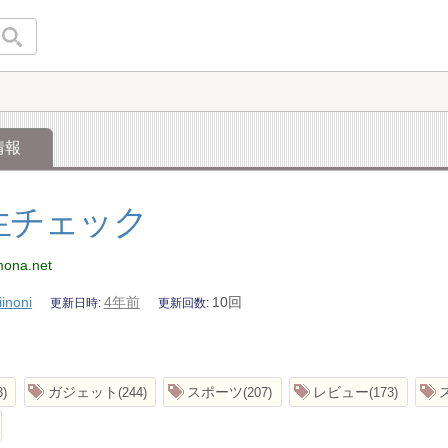
情報
生チェック
mona.net
iinoni
4年前
10回
更新日時
更新回数
ガジェット
スポーツ
レビュー
3
244
207
173