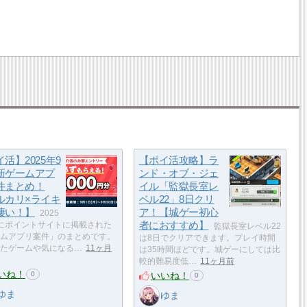
活】2025年9
【ポイ活攻略】ラ
新ゲームアプ
ンド・オブ・ジェ
件まとめ！
イル「監獄長室レ
ルカリ×ライキ
ベル22」8日クリ
凄い！】
ア！【城ゲー初心
2025
者におすすめ】
にポイントサイトに掲載された
監獄長室レベル22
ムアプリ案件」のまとめです。
は8日でクリアできます。プレイ時間
たゲームや気になる…
11ヶ月
は35時間ほどです。城ゲーにしては比
較的難易度低…
11ヶ月前
いね！
いいね！
0
0
ゆま
ゆま