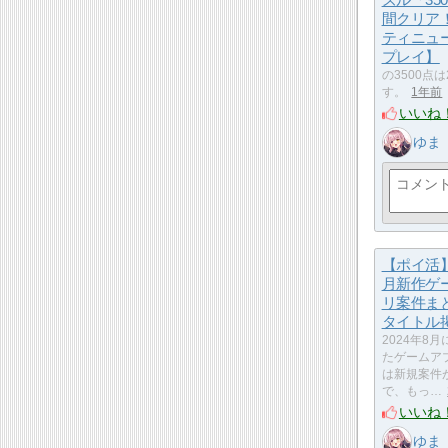
間クリア
ティニュ
プレイ】
の3500点
す。
1年前
いいね
ゆま
【ポイ活】
月新作ゲ
リ案件まと
タイトル
2024年8
たゲームア
は新規案件
で、もっ…
いいね
ゆま