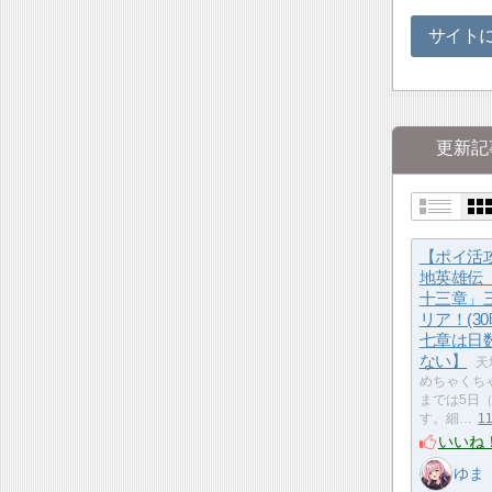
サイト
更新記
【ポイ活
地英雄伝
十三章」
リア！(3
七章は日
ない】
天
めちゃくち
までは5日
す。細…
1
いいね
ゆま