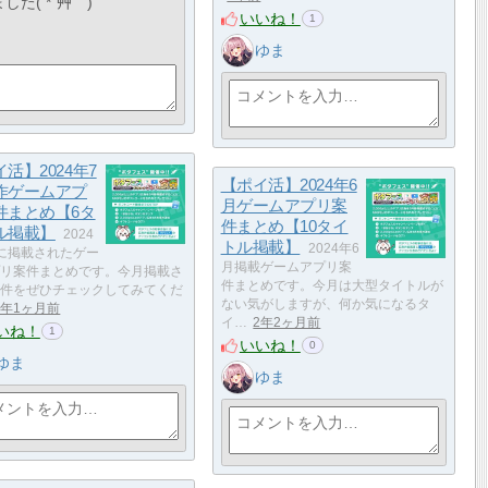
た( *´艸｀)
いいね！
1
ゆま
活】2024年7
【ポイ活】2024年6
作ゲームアプ
月ゲームアプリ案
件まとめ【6タ
件まとめ【10タイ
ル掲載】
2024
トル掲載】
2024年6
に掲載されたゲー
月掲載ゲームアプリ案
リ案件まとめです。今月掲載さ
件まとめです。今月は大型タイトルが
件をぜひチェックしてみてくだ
ない気がしますが、何か気になるタ
2年1ヶ月前
イ…
2年2ヶ月前
いね！
1
いいね！
0
ゆま
ゆま