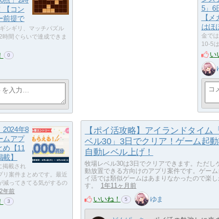
5」
！【コン
【メ
ー前提で
はほ
ギシギリ、マッチパズル
金では
は2時間ぐらいで達成できま
10-
い
！
0
2024年8
【ポイ活攻略】アイランドタイム
ームアプ
ベル30」3日でクリア！ゲーム起
め【11
自動レベル上げ！
掲載】
牧場レベル30は3日でクリアできます。ただし
月に掲載され
動放置できる方向けのアプリ案件です。ゲーム
プリ案件まとめです。最近
イ活では類似ゲームはあまりなかったので楽し
が減ってきてる気がするの
す。
1年11ヶ月前
2年前
いいね！
ゆま
5
！
3