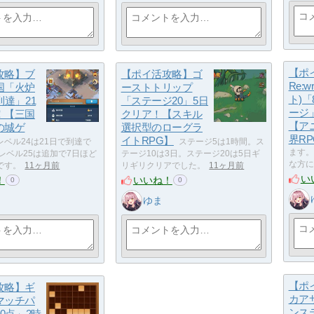
【ポ
攻略】ブ
【ポイ活攻略】ゴ
Re:
国「火炉
ーストトリップ
ト)「
到達」21
「ステージ20」5日
ージ
！【三国
クリア！【スキル
【ア
の城ゲ
選択型のローグラ
界R
イトRPG】
レベル24は21日で到達で
ステージ5は1時間。ス
ます。
レベル25は追加で7日ほど
テージ10は3日。ステージ20は5日ギ
な方に
です。
11ヶ月前
リギリクリアでした。
11ヶ月前
い
！
いいね！
0
0
ゆま
【ポ
攻略】ギ
カア
マッチパ
ンステ
00点」2時