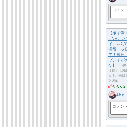
【ポイ活
LINEナ
インを2,0
獲得」６
ア！毎日
プレイがお
ゲ】
LIN
獲得」は6
ます。毎日
ヶ月前
いいね
ゆま