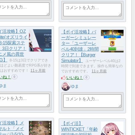
イ活攻略】OZ
【ポイ活攻略】バ
write(オズリライ
ーガーシミュレー
8-15探索ステ
ター「ユーザーレ
」3日クリア！
ベル40到達」2時間
ニメ風の異世
クリア！【Burger
PG】
Simulator】
8-15は3日でクリアでき
ユーザーレベル40は2
ほどよい難易度でRPG系が好き
時間で到達できます。操作も簡単なの
はおすすめです！
11ヶ月前
でおすすめです。
11ヶ月前
いね！
いいね！
0
0
ゆま
ゆま
イ活攻略】メ
【ポイ活】
サルト「メイ
WINTICKET「年齢
ージ2-5/10-
確認後の初回投