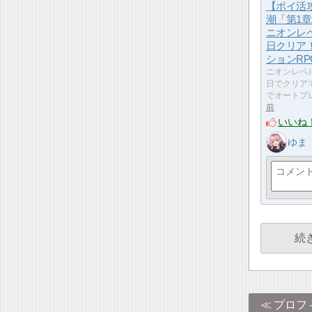
【ポイ活
潮「第1章
ニオンレベ
日クリア
ションRP
ニオンレベル
日でクリア
でオートプ
前
いいね
ゆま
続
プロフ