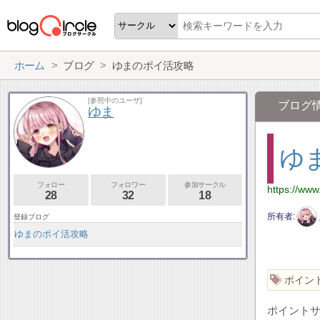
ホーム
ブログ
ゆまのポイ活攻略
[参照中のユーザ]
ブログ
ゆま
ゆ
フォロー
フォロワー
参加サークル
https://www
28
32
18
所有者
登録ブログ
ゆまのポイ活攻略
ポイン
ポイント