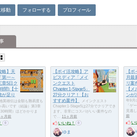
に移動
フォローする
プロフィール
事
攻略】天
【ポイ活攻略】ア
【ポイ
「第一～
ビスディア「メイ
月最
三章5日ク
ンクエスト
リ案
0時間)【十
Chapter.1-Stage5」
【メ
数が足り
27分クリア！【お
ンが
すすめ案件】
年9月
地英雄伝は金額も難易度も
メインクエスト
「ゲー
ゃ高いです（結論）第3章
Chapter.1-Stage5は27分でクリアでき
見逃し
（30時間）ほどかかりま
ます。非常にコスパがいい案件なの
前
1ヶ月前
で…
11ヶ月前
い
！
いいね！
0
0
ゆま