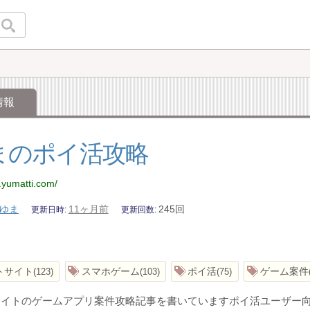
情報
まのポイ活攻略
.yumatti.com/
ゆま
11ヶ月前
245回
更新日時
更新回数
トサイト
スマホゲーム
ポイ活
ゲーム案件
123
103
75
サイトのゲームアプリ案件攻略記事を書いていますポイ活ユーザー