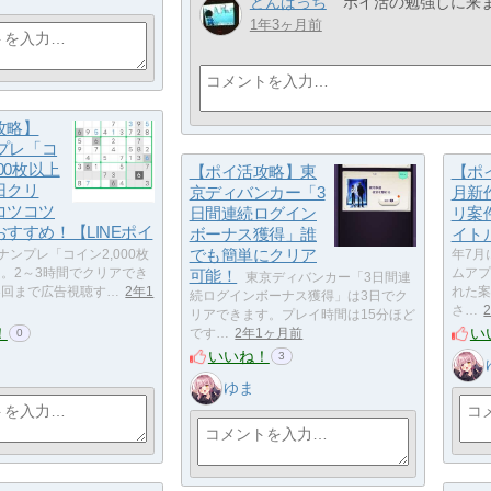
どんぱっち
ポイ活の勉強しに来まし
1年3ヶ月前
攻略】
ンプレ「コ
00枚以上
【ポイ活攻略】東
【ポイ
日クリ
京ディバンカー「3
月新
コツコツ
日間連続ログイン
リ案
すすめ！【LINEポイ
ボーナス獲得」誰
イト
でも簡単にクリア
Eナンプレ「コイン2,000枚
年7月
日。2～3時間でクリアでき
可能！
ムアプ
東京ディバンカー「3日間連
3回まで広告視聴す…
2年1
れた案
続ログインボーナス獲得」は3日でク
さ…
リアできます。プレイ時間は15分ほど
！
い
です…
2年1ヶ月前
0
いいね！
3
ゆま