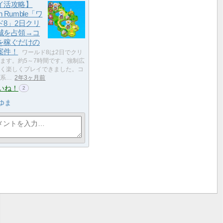
イ活攻略】
n Rumble「ワ
ド8」2日クリ
城を占領→コ
を稼ぐだけの
案件！
ワールド8は2日でクリ
ます。約5～7時間です。強制広
く楽しくプレイできました。コ
系…
2年3ヶ月前
いね！
2
ゆま