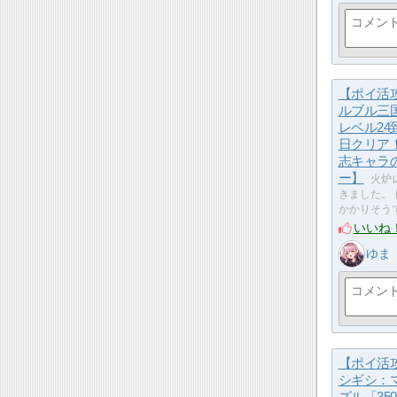
【ポイ活
ルブル三
レベル24
日クリア
志キャラ
ー】
火炉
きました。 
かかりそう
いいね
ゆま
【ポイ活
シギシ：
ズル「35