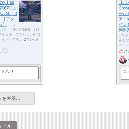
攻略】鳴
【ポ
第6幕/ユ
Crow
ル25」3
ール
！【アク
ア！
G】
イン
「ユ
簡単
25」「第1章第6幕」は3
できます。アクションRPG
アでき
レイ不可です…
2年3ヶ月
告もな
ツコツ
！
い
1
きを表示…
ィール