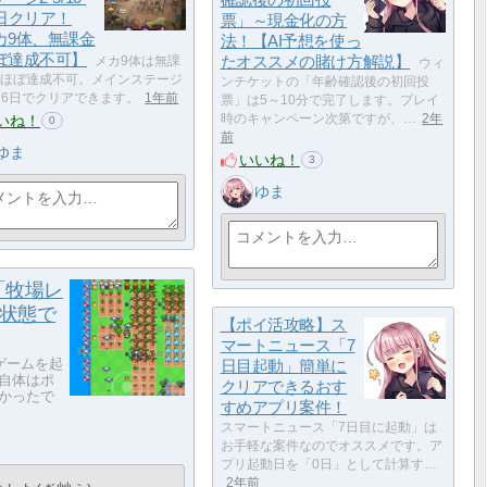
6日クリア！
票」～現金化の方
カ9体、無課金
法！【AI予想を使っ
ぼ達成不可】
たオススメの賭け方解説】
メカ9体は無課
ウィ
ほぼ達成不可。メインステージ
ンチケットの「年齢確認後の初回投
5は6日でクリアできます。
1年前
票」は5～10分で完了します。プレイ
いね！
時のキャンペーン次第ですが、…
2年
0
前
ゆま
いいね！
3
ゆま
「牧場レ
動状態で
【ポイ活攻略】ス
マートニュース「7
ゲームを起
日目起動」簡単に
自体はポ
クリアできるおす
かったで
すめアプリ案件！
スマートニュース「7日目に起動」は
お手軽な案件なのでオススメです。ア
プリ起動日を「0日」として計算す…
2年前