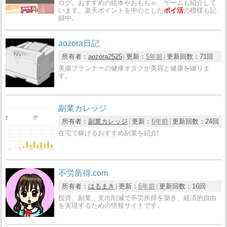
ログ。おすすめの絵本やおもちゃ、ゲームも紹介して
います。楽天ポイントを中心とした
ポイ活
の模様も記
録中。
aozora日記
所有者：
aozora2525
更新：
5年前
更新回数：
71回
美腸プランナーの健康オタクが美容と健康を綴りま
す。
副業カレッジ
所有者：
副業カレッジ
更新：
6年前
更新回数：
24回
在宅で稼げるおすすめ副業を紹介!
不労所得.com
所有者：
はるまき
更新：
6年前
更新回数：
16回
投資、副業、支出削減で不労所得を築き、経済的自由
を実現するための情報サイトです。