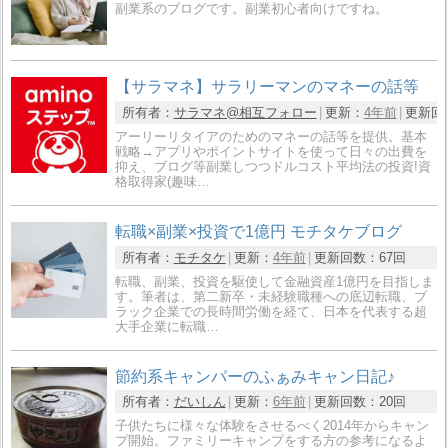
副業系のブログです。副業初心者向けですね。
【サラマネ】サラリーマンのマネーの話等
所有者：
サラマネ@相互フォロー
更新：
4年前
更新回
アーリーリタイアのためのマネーの話等を提供。基本
戦略→アプリやポイントサイトを使って日々の出費を
抑え、ブログ等副業しつつドルコスト平均法の投資!資
格取得家(趣味…
転職×副業×投資で1億円 モチタケブログ
所有者：
モチタケ
更新：
4年前
更新回数：
67回
転職、副業、投資を駆使して金融資産1億円を目指しま
す。筆者は、第二新卒・未経験職種への底辺転職、ブ
ラック企業での長時間労働を経て、日本を代表する超
大手企業に転職…
節約系キャンパーのふぁみキャン日記♪
所有者：
だいしん
更新：
6年前
更新回数：
20回
子供たちに様々な体験をさせるべく2014年からキャン
プ開始。ファミリーキャンプをする方の参考になるよ