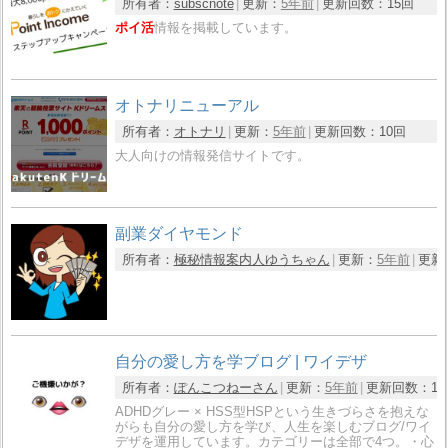
所有者：
subscnote
更新：
5年前
更新回数：
15回
ポイ活
情報を掲載しています。
オトナリニューアル
所有者：
オトナリ
更新：
5年前
更新回数：
10回
大人向けの情報発信サイトです。
副業ダイヤモンド
所有者：
極秘情報案内人ゆうちゃん
更新：
5年前
更新
自分の愛し方を学ブログ | ワイデザ
所有者：
ぽんこつねーさん
更新：
5年前
更新回数：
1
ADHDグレー × HSS型HSPという生きづらさを抱えな
がらも自分の愛し方を学び、人生を楽しむブログ/ワイ
デザを運用しています。カテゴリーは全部で4つ。・心