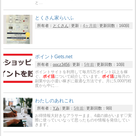
と…
とくさん家らいふ
所有者：
とくさん
更新：
4ヶ月前
更新回数：
160回
ポイントGets.net
所有者：
oocz3456
更新：
5年前
更新回数：
10回
ポイントサイトを利用して毎月5万ポイント以上を稼
ぐ、
ポイ活
について紹介しています。
ポイ活
は毎月の
副業やお小遣い稼ぎに最適な方法です。月に5,000円程
度から中に…
わたしのあれこれ
所有者：
Yみ
更新：
5年前
更新回数：
9回
お得情報大好きなアラサーまま、4歳の娘がいます♡実
際に使っていいなって思ったものや情報を発信してい
きます。