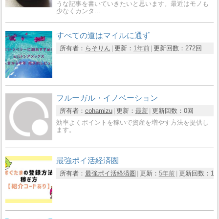
うな記事を書いていきたいと思います。最近はモノも
少なくカンタ…
すべての道はマイルに通ず
所有者：
らそりん
更新：
1年前
更新回数：
272回
フルーガル・イノベーション
所有者：
cohamizu
更新：
最新
更新回数：
0回
効率よくポイントを稼いで資産を増やす方法を提供し
ます。
最強ポイ活経済圏
所有者：
最強ポイ活経済圏
更新：
5年前
更新回数：
1