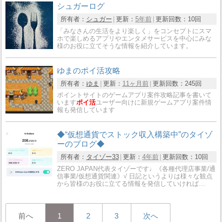
シュガーログ
所有者：
シュガー
更新：
5年前
更新回数：
10回
「みなさんの生活をより楽しく」をコンセプトにスマ
ホで楽しめるアプリやエンタメサービスを中心にみな
様のお役に立てそうな情報を紹介しています。
ゆまのポイ活攻略
所有者：
ゆま
更新：
11ヶ月前
更新回数：
245回
ポイントサイトのゲームアプリ案件攻略記事を書いて
います
ポイ活
ユーザー向けに新規ゲームアプリ案件情
報も発信しています
◆“仮想通貨でストック収入構築中”のタイゾ
ー️のブログ◆
所有者：
タイゾー33
更新：
4年前
更新回数：
10回
ZERO JAPAN代表タイゾーです️️️♩《各種代理店事業/通
信事業/仮想通貨関連》√ 日記というよりは様々な観点
から皆様のお役に立てる情報を発信していければ…
前へ
1
2
3
次へ