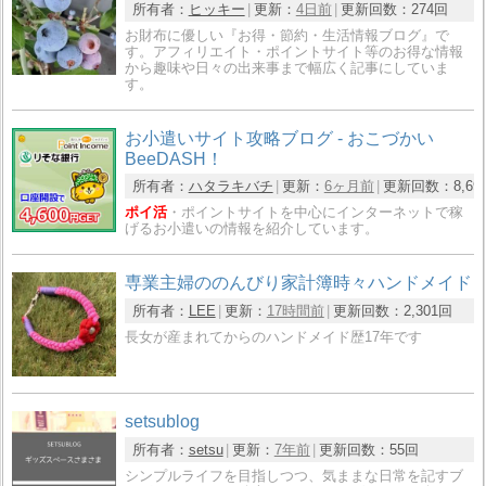
所有者：
ヒッキー
更新：
4日前
更新回数：
274回
お財布に優しい『お得・節約・生活情報ブログ』で
す。アフィリエイト・ポイントサイト等のお得な情報
から趣味や日々の出来事まで幅広く記事にしていま
す。
お小遣いサイト攻略ブログ - おこづかい
BeeDASH！
所有者：
ハタラキバチ
更新：
6ヶ月前
更新回数：
8,69
ポイ活
・ポイントサイトを中心にインターネットで稼
げるお小遣いの情報を紹介しています。
専業主婦ののんびり家計簿時々ハンドメイド
所有者：
LEE
更新：
17時間前
更新回数：
2,301回
長女が産まれてからのハンドメイド歴17年です
setsublog
所有者：
setsu
更新：
7年前
更新回数：
55回
シンプルライフを目指しつつ、気ままな日常を記すブ