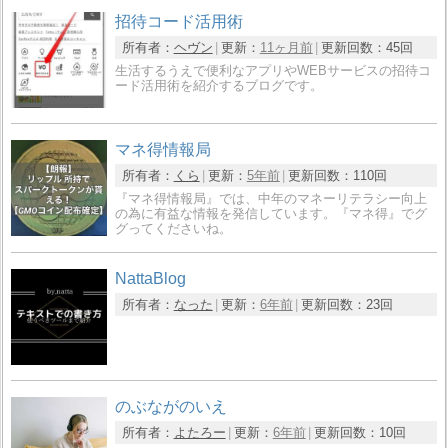
招待コード活用術
所有者：
ヘヴン
更新：
11ヶ月前
更新回数：
45回
生活するうえで便利なアプリやWEBサービスの招待コ
ード活用術を紹介するブログです。
マネ得情報局
所有者：
くら
更新：
5年前
更新回数：
110回
『マネ得情報局』では、中年のマネーリテラシー向上
の為に有益な情報を発信しています。『マネ得』でグ
グってくださいね。
NattaBlog
所有者：
なった
更新：
6年前
更新回数：
23回
のぶながのいえ
所有者：
よたろー
更新：
6年前
更新回数：
10回