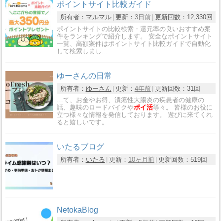
ポイントサイト比較ガイド
所有者：
マルマル
更新：
3日前
更新回数：
12,330回
ポイントサイトの比較検索・還元率の良いおすすめ案
件をランキングで紹介します。 安全なポイントサイト
一覧、高額案件はポイントサイト比較ガイドで自動化
して検索しまし…
ゆーさんの日常
所有者：
ゆーさん
更新：
4年前
更新回数：
31回
…て、お金やお得、潰瘍性大腸炎の疾患者の健康の
話、趣味のロードバイクや
ポイ活
等々。 皆様のお役に
立つ様々な情報を発信しております。 遊びに来てくれ
ると嬉しいです。
いたるブログ
所有者：
いたる
更新：
10ヶ月前
更新回数：
519回
NetokaBlog