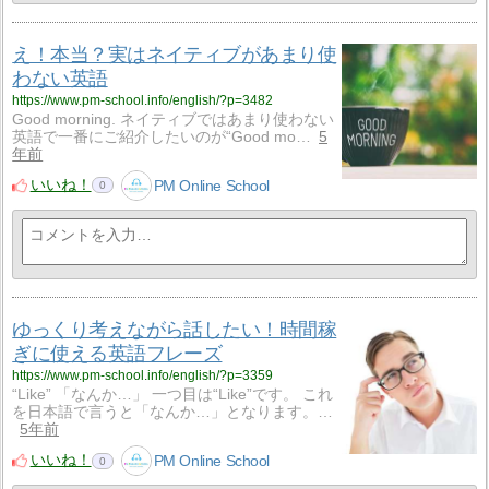
え！本当？実はネイティブがあまり使
わない英語
https://www.pm-school.info/english/?p=3482
Good morning. ネイティブではあまり使わない
英語で一番にご紹介したいのが“Good mo…
5
年前
いいね！
PM Online School
0
ゆっくり考えながら話したい！時間稼
ぎに使える英語フレーズ
https://www.pm-school.info/english/?p=3359
“Like” 「なんか…」 一つ目は“Like”です。 これ
を日本語で言うと「なんか…」となります。…
5年前
いいね！
PM Online School
0