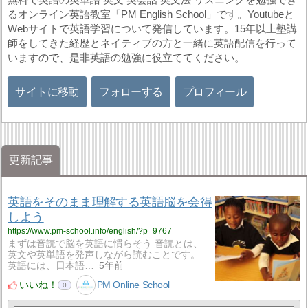
るオンライン英語教室「PM English School」です。Youtubeと
Webサイトで英語学習について発信しています。15年以上塾講
師をしてきた経歴とネイティブの方と一緒に英語配信を行って
いますので、是非英語の勉強に役立ててください。
サイトに移動
フォローする
プロフィール
更新記事
英語をそのまま理解する英語脳を会得
しよう
https://www.pm-school.info/english/?p=9767
まずは音読で脳を英語に慣らそう 音読とは、
英文や英単語を発声しながら読むことです。
英語には、日本語…
5年前
いいね！
PM Online School
0