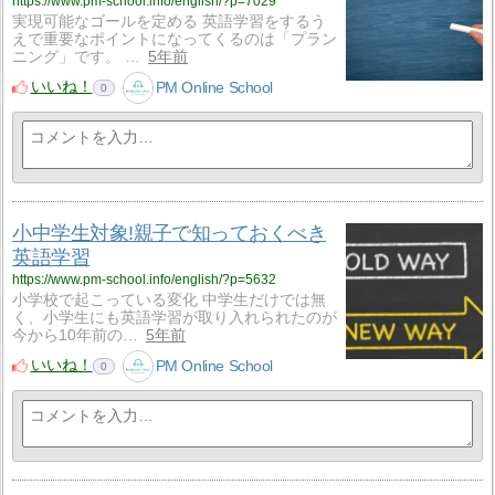
https://www.pm-school.info/english/?p=7029
実現可能なゴールを定める 英語学習をするう
えで重要なポイントになってくるのは「プラン
ニング」です。 …
5年前
いいね！
PM Online School
0
小中学生対象!親子で知っておくべき
英語学習
https://www.pm-school.info/english/?p=5632
小学校で起こっている変化 中学生だけでは無
く、小学生にも英語学習が取り入れられたのが
今から10年前の…
5年前
いいね！
PM Online School
0