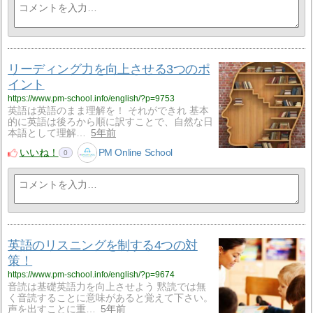
リーディング力を向上させる3つのポ
イント
https://www.pm-school.info/english/?p=9753
英語は英語のまま理解を！ それができれ 基本
的に英語は後ろから順に訳すことで、自然な日
本語として理解…
5年前
いいね！
PM Online School
0
英語のリスニングを制する4つの対
策！
https://www.pm-school.info/english/?p=9674
音読は基礎英語力を向上させよう 黙読では無
く音読することに意味があると覚えて下さい。
声を出すことに重…
5年前