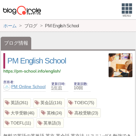
MENU
ホーム
ブログ
PM English School
ブログ情報
PM English School
https://pm-school.info/english/
所有者
更新日時
更新回数
PM Online School
5年前
10回
英語
英会話
TOEIC
261
116
75
大学受験
英検
高校受験
46
24
23
TOEFL
英単語
11
3
無料で英語の英単語 英文 英会話 英文法 リスニングを勉強でき