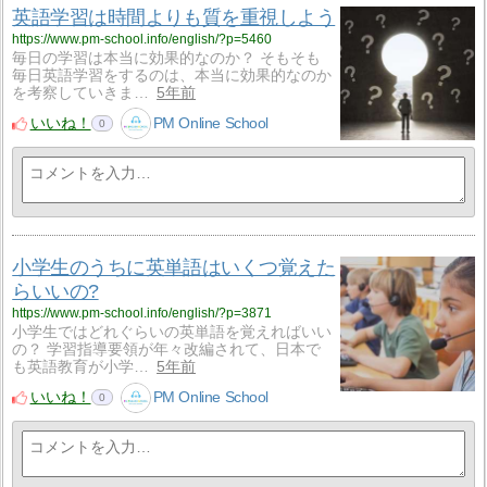
英語学習は時間よりも質を重視しよう
https://www.pm-school.info/english/?p=5460
毎日の学習は本当に効果的なのか？ そもそも
毎日英語学習をするのは、本当に効果的なのか
を考察していきま…
5年前
いいね！
PM Online School
0
小学生のうちに英単語はいくつ覚えた
らいいの?
https://www.pm-school.info/english/?p=3871
小学生ではどれぐらいの英単語を覚えればいい
の？ 学習指導要領が年々改編されて、日本で
も英語教育が小学…
5年前
いいね！
PM Online School
0