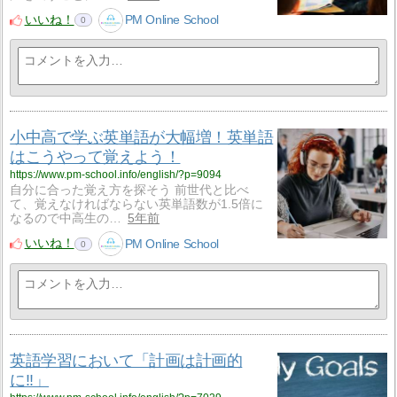
いいね！
PM Online School
0
小中高で学ぶ英単語が大幅増！英単語
はこうやって覚えよう！
https://www.pm-school.info/english/?p=9094
自分に合った覚え方を探そう 前世代と比べ
て、覚えなければならない英単語数が1.5倍に
なるので中高生の…
5年前
いいね！
PM Online School
0
英語学習において「計画は計画的
に!!」