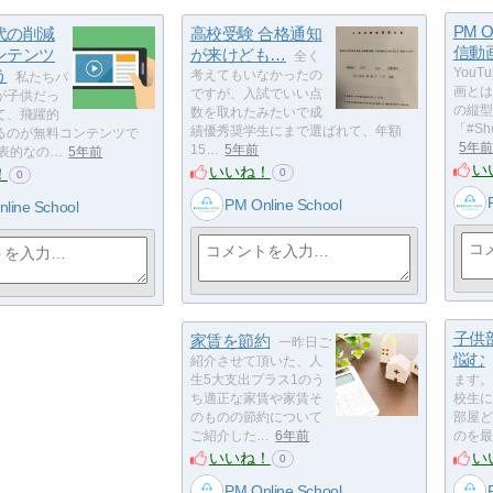
PM On
代の削減
高校受験 合格通知
信動
ンテンツ
が来けども…
全く
う
You
考えてもいなかったの
私たちパ
画とは
ですが、入試でいい点
が子供だっ
の縦型
数を取れたみたいで成
て、飛躍的
「#S
績優秀奨学生にまで選ばれて、年額
るのが無料コンテンツで
5年
15…
5年前
代表的なの…
5年前
い
いいね！
！
0
0
PM Online School
line School
子供
家賃を節約
一昨日ご
悩む
紹介させて頂いた、人
生5大支出プラス1のう
ます。
ち適正な家賃や家賃そ
校生に
のものの節約について
部屋ど
ご紹介した…
6年前
のを最
いいね！
い
0
PM Online School