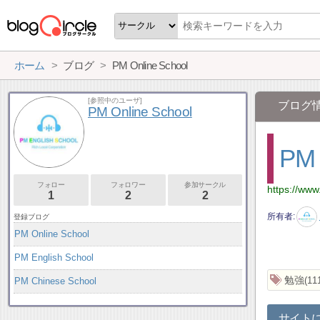
ホーム
ブログ
PM Online School
[参照中のユーザ]
ブログ
PM Online School
PM 
フォロー
フォロワー
参加サークル
https://www
1
2
2
所有者
登録ブログ
PM Online School
PM English School
勉強
11
PM Chinese School
サイト