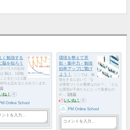
よく勉強する
環境を整えて意
に脳を知ろう
欲・集中力・勉強
効率アップに繋げ
グハウスの忘却
は 脳は、1回勉
よう！
ここでは、勉
ことをたった1週
強をするにおいて「な
80%も忘れるとされています。
ぜ環境づくりが重要なのか？」「どん
年前
な環境が子供たちにとって最適なの
いね！
か…
5年前
0
いいね！
0
PM Online School
PM Online School