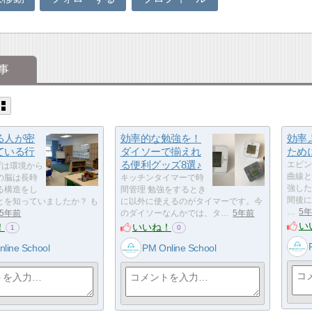
事
る人が密
効率的な勉強を！
効率
ている行
ダイソーで揃えれ
ため
る便利グッズ8選♪
エビン
ずは環境から
曲線と
の脳は長時
キッチンタイマーで時
強した
る構造をし
間管理 勉強をするとき
間後に
とを知っていましたか？ も
に以外に使えるのがタイマーです。今
…
5
5年前
のダイソーなんかでは、タ…
5年前
い
！
いいね！
1
0
line School
PM Online School