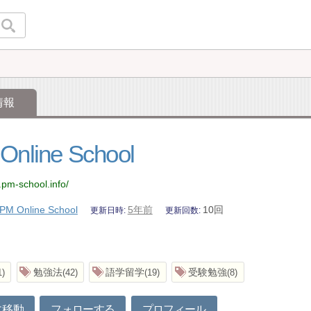
情報
Online School
.pm-school.info/
PM Online School
5年前
10回
更新日時
更新回数
勉強法
語学留学
受験勉強
1
42
19
8
に移動
フォローする
プロフィール