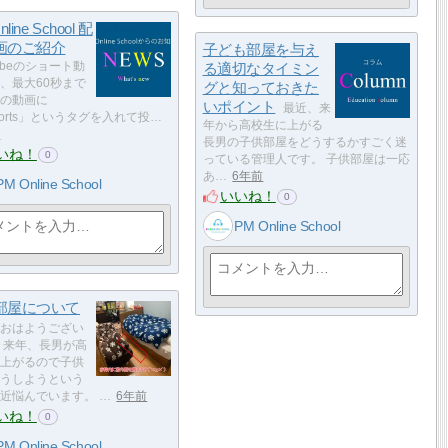
line School 配
画のご紹介
子ども部屋を与え
Tubeのショート動
る適切なタイミン
、最大60秒まで
グと知っておきた
の動画に
いポイント
最近、来
horts」というタグを入れて投…
年から高校生に上がる
前
長男の子供部屋をどうするかすごく迷
いね！
0
っている管理人です。 子供部屋は一応
あ…
6年前
PM Online School
いいね！
0
PM Online School
部屋について
おはようござい
 来年、長男が高
上がるので子供
うしようという
近悩んでいます。 …
6年前
いね！
0
PM Online School