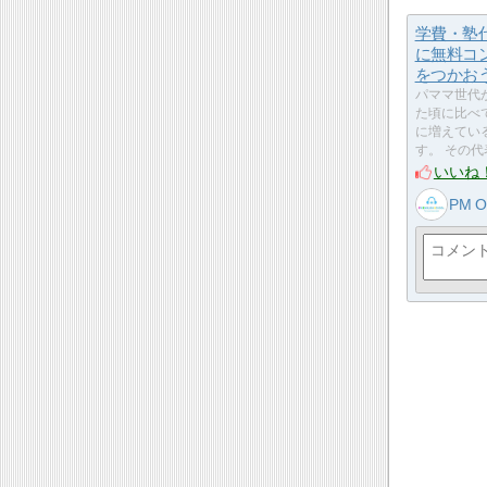
学費・塾
に無料コ
をつかお
パママ世代
た頃に比べ
に増えてい
す。 その
いいね
PM On