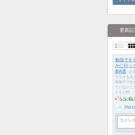
更新記
勉強でき
かに行っ
動4選
ま
そもそも人
間集中でき
ていないこ
ともと狩…
いいね
PM On