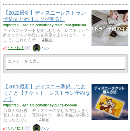
【2022最新】ディズニーレストラン
予約まとめ【コツが有る】
https://rabi3-ashiato.com/disney-restaurant-guide-for-you/
ディズニーフードを楽しむなら、レストラン予
約ができると格段に充実度が上がります。 そ
こで、これからデ…
4年前
いいね！
ハル
1
【2022最新】ディズニー準備してお
くこと【チケット、レストラン予約な
ど】
https://rabi3-ashiato.com/disney-guide-for-you/
コロナ流行後、ディズニーの楽しみ方は大きく
変わりました。冗談抜きで、事前準備が必要に
なったのです。 …
4年前
いいね！
ハル
0