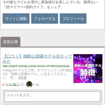
その後もマイルを増やし家族旅行を楽しんでいる。無理ない
「陸マイラー×節約ライフ」をシェア。
サイトに移動
フォローする
プロフィール
更新記事
【口コミ】御船山楽園ホテル泊まって
みた
https://rabi3-ashiato.com/a-review-of-mifuneyamarakuen-hotel/
Instagramでも大人気、サウナシュラン3年連続
1位「御船山楽園ホテル」に泊まってきまし
た。 実…
4年前
いいね！
ハル
1