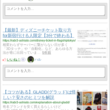
【最新】ディズニーチケット取り方
for新宿行ける人限定【3分で終わる】
https://rabi3-ashiato.com/disney-ticket-in-flagshiptokyo/
相変わらずサーバーに繋がらない日が多く
「3Dタッチ」や「自動化」など、あらゆる方
法が巷に出回っていま…
5年前
いいね！
ハル
0
【コツがある】GLADD(グラッド)は怪
しい？安さのヒミツを解説
https://rabi3-ashiato.com/explanation-about-gladd/
有名ブランドを安く買えるらしいけど