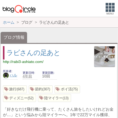
MENU
ホーム
ブログ
ラビさんの足あと
ブログ情報
ラビさんの足あと
http://rabi3-ashiato.com/
所有者
更新日時
更新回数
ハル
4年前
10回
旅行
節約
ポイ活
687
307
75
ディズニー
陸マイラー
52
13
「好きなだけ飛行機に乗って、たくさん旅をしたいけれどお金
が…」という悩みから陸マイラーへ。1年で22万マイル獲得、