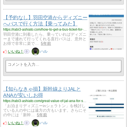
【予約なし】羽田空港からディズニー
へバスで行く方法【乗ってみた】
https://rabi3-ashiato.com/how-to-get-a-bus-ticket-for-disney-resort/
羽田空港に到着したら、乗っていればディズニ
ーまで連れて行ってくれる直行バスは、意外と
お得で非常に楽で…
5年前
いいね！
ハル
0
【知らなきゃ損】新幹線よりJALと
ANAが安いしお得
https://rabi3-ashiato.com/great-value-of-jal-ana-for-shinkansen-user/
「お泊まりディズニーinシェラトン」を検討し
ている人の中には遠方の方もいます。さらにそ
の中には「新幹…
5年前
いいね！
ハル
0