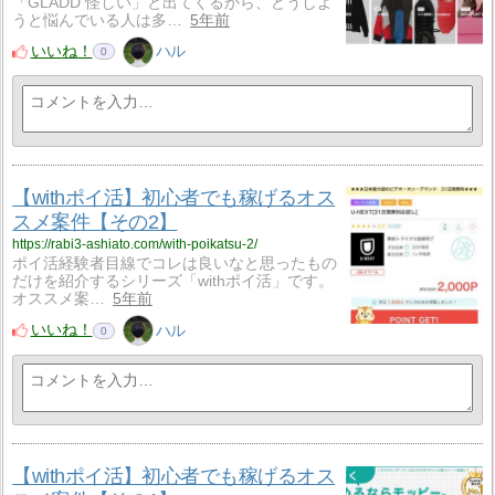
「GLADD 怪しい」と出てくるから、どうしよ
うと悩んでいる人は多…
5年前
いいね！
ハル
0
【withポイ活】初心者でも稼げるオス
スメ案件【その2】
https://rabi3-ashiato.com/with-poikatsu-2/
ポイ活経験者目線でコレは良いなと思ったもの
だけを紹介するシリーズ「withポイ活」です。
オススメ案…
5年前
いいね！
ハル
0
【withポイ活】初心者でも稼げるオス