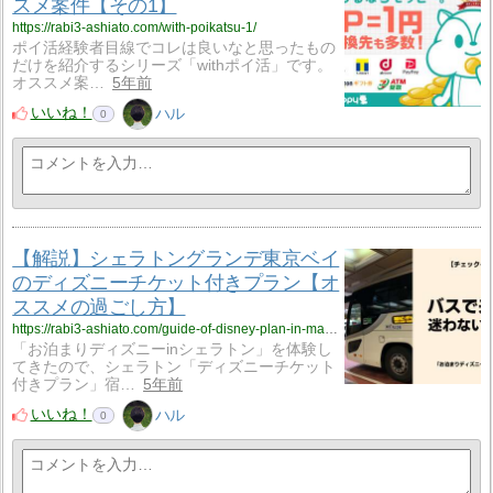
スメ案件【その1】
https://rabi3-ashiato.com/with-poikatsu-1/
ポイ活経験者目線でコレは良いなと思ったもの
だけを紹介するシリーズ「withポイ活」です。
オススメ案…
5年前
いいね！
ハル
0
【解説】シェラトングランデ東京ベイ
のディズニーチケット付きプラン【オ
ススメの過ごし方】
https://rabi3-ashiato.com/guide-of-disney-plan-in-maihama-sheraton/
「お泊まりディズニーinシェラトン」を体験し
てきたので、シェラトン「ディズニーチケット
付きプラン」宿…
5年前
いいね！
ハル
0