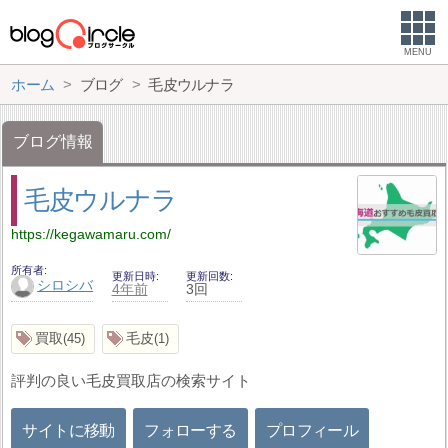
MENU
ホーム
ブログ
毛皮ウルナラ
ブログ情報
毛皮ウルナラ
https://kegawamaru.com/
所有者
更新日時
更新回数
シロシバ
4年前
3回
買取
毛皮
45
1
評判の良い毛皮買取店の検索サイト
サイトに移動
フォローする
プロフィール