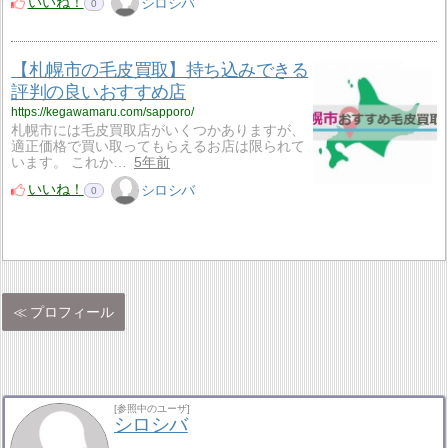
いいね！
シロシバ
0
【札幌市の毛皮買取】持ち込みできる
評判の良いおすすめ店
https://kegawamaru.com/sapporo/
札幌市には毛皮買取店がいくつかありますが、
適正価格で買い取ってもらえるお店は限られて
います。 これか…
5年前
いいね！
シロシバ
0
プロフィール
[参照中のユーザ]
シロシバ