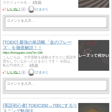
スケジュールを…
4年前
いいね！
ひまがく
0
[TOEIC] 最強の単語帳「金のフレー
ズ」を徹底解説！！
https://himagaku.com/?p=186
こんにちは、大学受験を経験せずロクに英語学
習をしていなかったひまがくです！ 今回は、
私がTOEICス…
4年前
いいね！
ひまがく
0
[英語初心者] TOEIC350→700にするリ
スニング勉強法