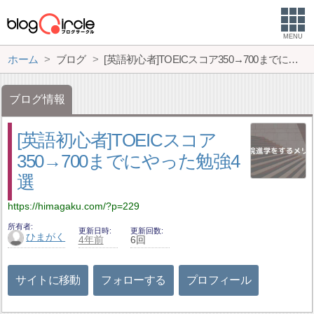
MENU
ホーム
ブログ
[英語初心者]TOEICスコア350→700までにやった勉強4選
ブログ情報
[英語初心者]TOEICスコア
350→700までにやった勉強4
選
https://himagaku.com/?p=229
所有者
更新日時
更新回数
ひまがく
4年前
6回
サイトに移動
フォローする
プロフィール