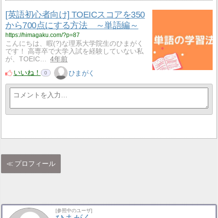
[英語初心者向け] TOEICスコアを350
から700点にする方法 ～単語編～
https://himagaku.com/?p=87
こんにちは、暇(?)な理系大学院生のひまがく
です！ 高専卒で大学入試を経験していない私
が、TOEIC…
4年前
いいね！
ひまがく
0
プロフィール
[参照中のユーザ]