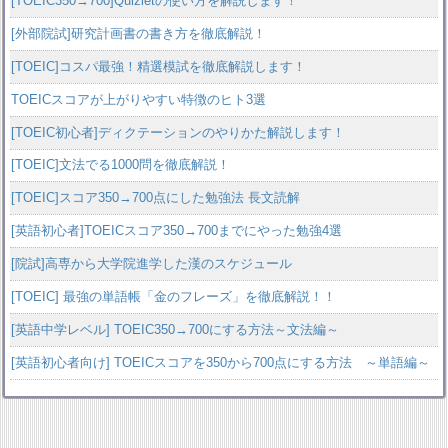
[TOEIC350→700]Quizletの使い方を解説します！
[外部院試]研究計画書の書き方を徹底解説！
[TOEIC]コスパ最強！精選模試を徹底解説します！
TOEICスコアが上がりやすい特徴のヒト3選
[TOEIC初心者]ディクテーションのやりかた解説します！
[TOEIC]文法でる1000問を徹底解説！
[TOEIC]スコア350→700点にした勉強法 長文読解
[英語初心者]TOEICスコア350→700までにやった勉強4選
[院試]高専から大学院進学した漢のスケジュール
[TOEIC] 最強の単語帳「金のフレーズ」を徹底解説！！
[英語中学レベル] TOEIC350→700にする方法～文法編～
[英語初心者向け] TOEICスコアを350から700点にする方法 ～単語編～