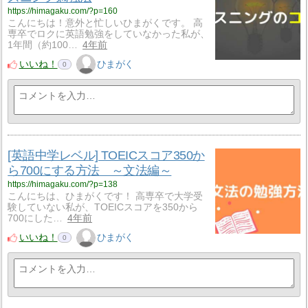
https://himagaku.com/?p=160
こんにちは！意外と忙しいひまがくです。 高
専卒でロクに英語勉強をしていなかった私が、
1年間（約100…
4年前
いいね！
ひまがく
0
[英語中学レベル] TOEICスコア350か
ら700にする方法 ～文法編～
https://himagaku.com/?p=138
こんにちは、ひまがくです！ 高専卒で大学受
験していない私が、TOEICスコアを350から
700にした…
4年前
いいね！
ひまがく
0