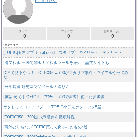
ひまがく
フォロー
フォロワー
参加サークル
0
0
0
登録ブログ
[TOEIC]有料アプリ（abceed、スタサプ）のメリット、デメリット
[論文和訳]一瞬で翻訳！？和訳ツールを紹介！論文サイトも
[CMで見るやつ！]TOEIC350→700がスタサプ無料トライアルやってみ
た！
[外部院進]研究室訪問メールの送り方
[英語0から]TOEICスコア350→700で実際に使った参考書
ラクしてスコアアップ！？TOEIC小手先テクニック5選
[TOEIC350→700]公式問題集を徹底解説
[意外と知らない]TOEIC買って良かったもの4選