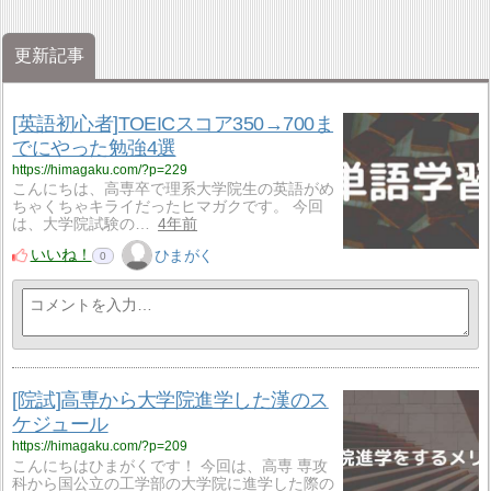
更新記事
[英語初心者]TOEICスコア350→700ま
でにやった勉強4選
https://himagaku.com/?p=229
こんにちは、高専卒で理系大学院生の英語がめ
ちゃくちゃキライだったヒマガクです。 今回
は、大学院試験の…
4年前
いいね！
ひまがく
0
[院試]高専から大学院進学した漢のス
ケジュール
https://himagaku.com/?p=209
こんにちはひまがくです！ 今回は、高専 専攻
科から国公立の工学部の大学院に進学した際の