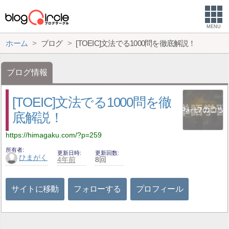
MENU
ホーム
ブログ
[TOEIC]文法でる1000問を徹底解説！
ブログ情報
[TOEIC]文法でる1000問を徹
底解説！
https://himagaku.com/?p=259
所有者
更新日時
更新回数
ひまがく
4年前
8回
サイトに移動
フォローする
プロフィール