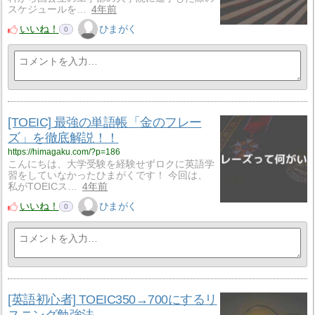
スケジュールを…
4年前
いいね！
ひまがく
0
[TOEIC] 最強の単語帳「金のフレー
ズ」を徹底解説！！
https://himagaku.com/?p=186
こんにちは、大学受験を経験せずロクに英語学
習をしていなかったひまがくです！ 今回は、
私がTOEICス…
4年前
いいね！
ひまがく
0
[英語初心者] TOEIC350→700にするリ
スニング勉強法