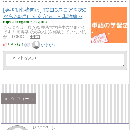
[英語初心者向け] TOEICスコアを350
から700点にする方法 ～単語編～
https://himagaku.com/?p=87
こんにちは、暇(?)な理系大学院生のひまがく
です！ 高専卒で大学入試を経験していない私
が、TOEIC…
4年前
いいね！
ひまがく
0
プロフィール
[参照中のユーザ]