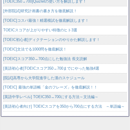
[TOEIC350→700]Quizletの使い方を解説します！
[外部院試]研究計画書の書き方を徹底解説！
[TOEIC]コスパ最強！精選模試を徹底解説します！
TOEICスコアが上がりやすい特徴のヒト3選
[TOEIC初心者]ディクテーションのやりかた解説します！
[TOEIC]文法でる1000問を徹底解説！
[TOEIC]スコア350→700点にした勉強法 長文読解
[英語初心者]TOEICスコア350→700までにやった勉強4選
[院試]高専から大学院進学した漢のスケジュール
[TOEIC] 最強の単語帳「金のフレーズ」を徹底解説！！
[英語中学レベル] TOEIC350→700にする方法～文法編～
[英語初心者向け] TOEICスコアを350から700点にする方法 ～単語編～