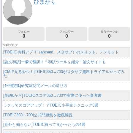
ひまがく
フォロー
フォロワー
参加サークル
0
0
0
登録ブログ
[TOEIC]有料アプリ（abceed、スタサプ）のメリット、デメリット
[論文和訳]一瞬で翻訳！？和訳ツールを紹介！論文サイトも
[CMで見るやつ！]TOEIC350→700がスタサプ無料トライアルやってみ
た！
[外部院進]研究室訪問メールの送り方
[英語0から]TOEICスコア350→700で実際に使った参考書
ラクしてスコアアップ！？TOEIC小手先テクニック5選
[TOEIC350→700]公式問題集を徹底解説
[意外と知らない]TOEIC買って良かったもの4選