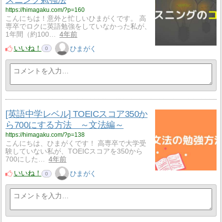
https://himagaku.com/?p=160
こんにちは！意外と忙しいひまがくです。 高
専卒でロクに英語勉強をしていなかった私が、
1年間（約100…
4年前
いいね！
ひまがく
0
[英語中学レベル] TOEICスコア350か
ら700にする方法 ～文法編～
https://himagaku.com/?p=138
こんにちは、ひまがくです！ 高専卒で大学受
験していない私が、TOEICスコアを350から
700にした…
4年前
いいね！
ひまがく
0