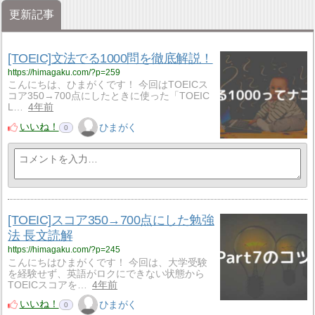
更新記事
[TOEIC]文法でる1000問を徹底解説！
https://himagaku.com/?p=259
こんにちは、ひまがくです！ 今回はTOEICス
コア350→700点にしたときに使った「TOEIC
L…
4年前
いいね！
ひまがく
0
[TOEIC]スコア350→700点にした勉強
法 長文読解
https://himagaku.com/?p=245
こんにちはひまがくです！ 今回は、大学受験
を経験せず、英語がロクにできない状態から
TOEICスコアを…
4年前
いいね！
ひまがく
0