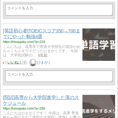
[英語初心者]TOEICスコア350→700ま
でにやった勉強4選
https://himagaku.com/?p=229
こんにちは、高専卒で理系大学院生の英語がめ
ちゃくちゃキライだったひまがくです。 今回
は、大学院試験の…
4年前
いいね！
ひまがく
0
[院試]高専から大学院進学した漢のス
ケジュール
https://himagaku.com/?p=209
こんにちはひまがくです！ 今回は、高専 専攻
科から国公立の工学部の大学院に進学した際の