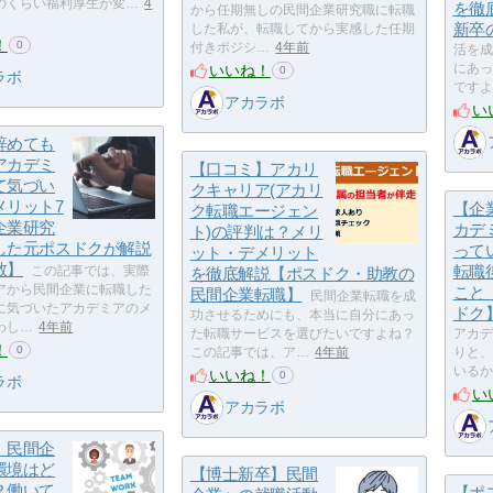
のくらい福利厚生が変…
4
を徹
から任期無しの民間企業研究職に転職
新卒
した私が、転職してから実感した任期
！
0
付きポジシ…
4年前
活を成
いいね！
にあっ
0
ラボ
ですよ
アカラボ
い
辞めても
アカデミ
【口コミ】アカリ
て気づい
クキャリア(アカリ
メリット7
【企
ク転職エージェン
企業研究
カデ
ト)の評判は？メリ
した元ポスドクが解説
って
ット・デメリット
教】
転職
この記事では、実際
を徹底解説【ポスドク・助教の
アから民間企業に転職した
こと
民間企業転職】
民間企業転職を成
に気づいたアカデミアのメ
ドク
功させるためにも、本当に自分にあっ
わし…
4年前
た転職サービスを選びたいですよね？
アカデ
！
0
この記事では、ア…
4年前
りと、
いるか
いいね！
0
ラボ
い
アカラボ
】民間企
環境はど
【博士新卒】民間
？働いて
【ポ