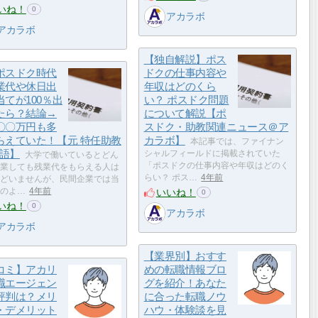
いね！
0
アカラボ
アカラボ
【独自解説】ポス
ポスドク時代
ドクの仕事内容や
業代や休日出
年収はどのくら
当てが100％出
い？ ポスドク問題
たら？結論→
について解説【ポ
〇〇万円も多
スドク・助教関連ニュース＠ア
らえていた！【元 特任助教
カラボ】
本記事では、ファイナン
物語】
シャルフィールドに掲載されていた
大学で働いているとどん
「ポスドクの仕事内容や年収はどのく
業しても残業代をもらえる人は
らい？ ポス…
4年前
どいませんが、民間企業では当
いいね！
のよ…
4年前
0
いね！
0
アカラボ
アカラボ
【業界別】おすす
コミ】アカリ
めの転職情報ブロ
職エージェン
グを紹介！あなた
評判は？メリ
に合った転職ノウ
・デメリット
ハウ・体験談を見