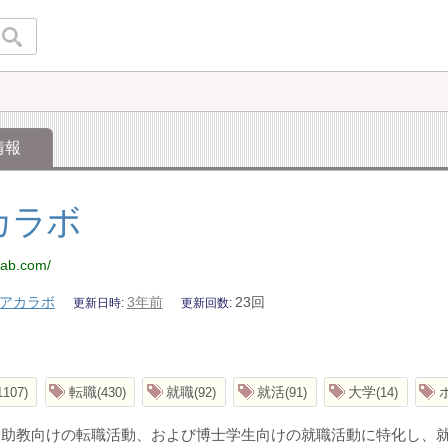
情報
カラボ
-lab.com/
アカラボ
3年前
23回
更新日時
更新回数
転職
就職
就活
大学
1107
430
92
91
14
・助教向けの転職活動、および博士学生向けの就職活動に特化し、