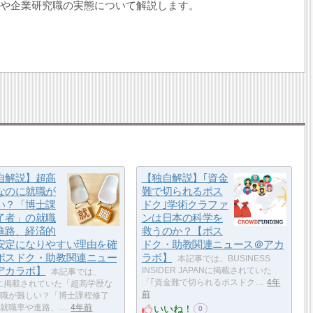
sや企業研究職の実態について解説します。
自解説】超高
【独自解説】｢資金
なのに就職が
難で切られるポス
い？「博士課
ドク｣学術クラファ
了者」の就職
ンは日本の科学を
進路、経済的
救うのか？【ポス
安定になりやすい理由を確
ドク・助教関連ニュース＠アカ
ポスドク・助教関連ニュー
ラボ】
本記事では、BUSINESS
アカラボ】
INSIDER JAPANに掲載されていた
本記事では、
「｢資金難で切られるポスドク…
4年
Oに掲載されていた「超高学歴な
前
職が難しい？「博士課程修了
いいね！
就職率や進路、…
4年前
0