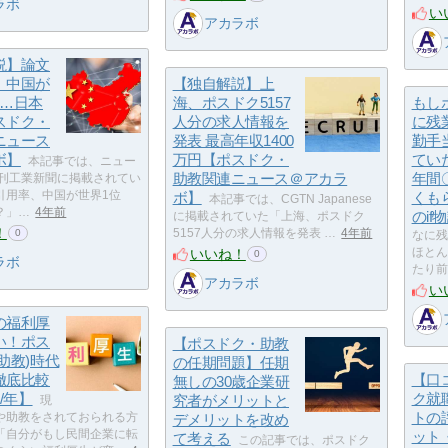
ラボ
い
アカラボ
説】論文
、中国が
【独自解説】上
に…日本
海、ポスドク5157
もし
スドク・
人分の求人情報を
に残
ニュース
発表 最高年収1400
勤手
ボ】
万円【ポスドク・
てい
本記事では、ニュー
助教関連ニュース＠アカラ
年間
日刊工業新聞に掲載されてい
引用率、中国が世界1位
ボ】
くも
本記事では、CGTN Japanese
？」…
4年前
のif
に掲載されていた「上海、ポスドク
！
5157人分の求人情報を発表 …
4年前
0
なに残
いいね！
ほとん
0
ラボ
たり前
アカラボ
い
の福利厚
い！ポス
【ポスドク・助教
助教)時代
の任期問題】任期
徹底比較
【口
無しの30歳企業研
/年】
ク就
究者がメリットと
現
トの
や助教をされておられる方
デメリットを改め
「自分がもし民間企業に転
ット
て考える
この記事では、ポスドク