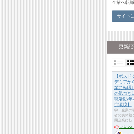
企業へ転職
サイト
更新記
【ポスド
デミアか
業に転職
の気づき1
職活動/年
究環境】
学・企業の
者の実体験
間企業に転
いいね