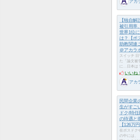
アカ
【独自解
被引用率
世界1位
は？【ポ
助教関連
＠アカラ
スイッチ 
た「論文被
に…日本は
いいね
アカ
民間企業
生がすご
ドク(特任
の待遇と
【126万円
在ポスドク
の中には、