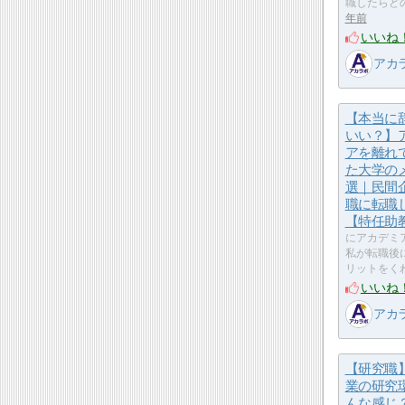
職したらど
年前
いいね
アカ
【本当に
いい？】
アを離れ
た大学の
選｜民間
職に転職
【特任助
にアカデミ
私が転職後
リットをく
いいね
アカ
【研究職
業の研究
んな感じ