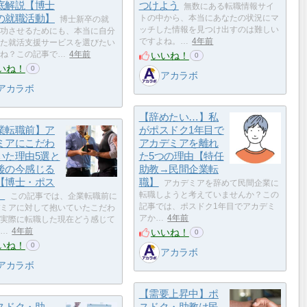
底解説【博士
つけよう
無数にある転職情報サイ
の就職活動】
トの中から、本当にあなたの状況にマ
博士新卒の就
ッチした情報を見つけ出すのは難しい
功させるためにも、本当に自分
ですよね。…
4年前
た就活支援サービスを選びたい
いいね！
ね？この記事で…
4年前
0
いね！
0
アカラボ
アカラボ
【辞めたい…】私
業転職前】ア
がポスドク1年目で
ミアにこだわ
アカデミアを離れ
いた理由5選と
た5つの理由【特任
後の今感じる
助教→民間企業転
【博士・ポス
職】
アカデミアを辞めて民間企業に
】
転職しようと考えていませんか？この
この記事では、企業転職前に
記事では、ポスドク1年目でアカデミ
ミアに対して抱いていたこだわ
アか…
4年前
実際に転職した現在どう感じて
いいね！
…
4年前
0
いね！
0
アカラボ
アカラボ
【需要上昇中】ポ
スドク・助
スドク・助教は民