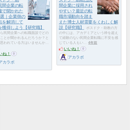
民間企業の転
間企業に採用され
接で聞かれた
やすい？最近の転
5選｜企業側の
職市場動向を踏ま
点を解消して
えた博士人材需要をくわしく解
を獲得しよう【研究職】
説【研究職】
ポスドク・助教の方
ら民間企業への転職面談でどの
の中には、アカデミアという枠を超え
ことが聞かれるんだろうか？と
て経験のない民間企業転職に不安を感
思われている方はいませんか…
じている人もい…
4年前
前
いいね！
0
いね！
0
アカラボ
アカラボ