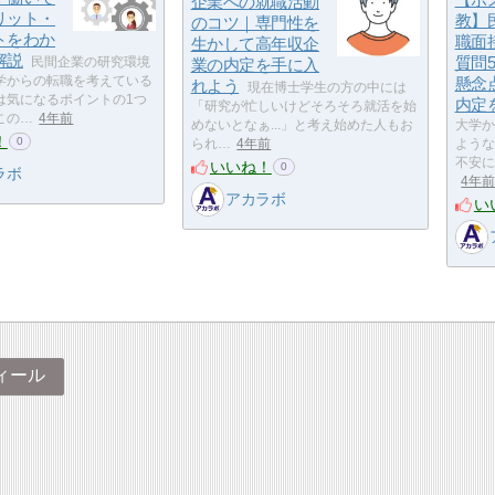
企業への就職活動
リット・
教】
のコツ｜専門性を
トをわか
職面
生かして高年収企
解説
質問
民間企業の研究環境
業の内定を手に入
学からの転職を考えている
懸念
れよう
現在博士学生の方の中には
は気になるポイントの1つ
内定
「研究が忙しいけどそろそろ就活を始
この…
4年前
めないとなぁ...」と考え始めた人もお
大学か
！
0
られ…
4年前
ような
不安に
いいね！
0
ラボ
4年
アカラボ
い
ィール