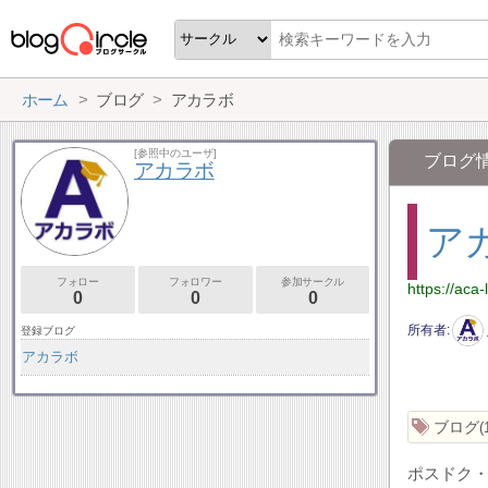
ホーム
ブログ
アカラボ
[参照中のユーザ]
ブログ
アカラボ
ア
フォロー
フォロワー
参加サークル
https://aca
0
0
0
所有者
登録ブログ
アカラボ
ブログ
ポスドク