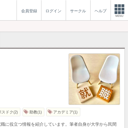
会員登録
ログイン
サークル
ヘルプ
MENU
ポスドク
助教
アカデミア
2
1
1
就職に役立つ情報を紹介しています。筆者自身が大学から民間