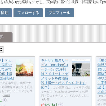
を成功させた経験を生かし、実体験に基づく就職・転職活動のTip
に移動
フォローする
プロフィール
事
ク】アカ
キャリア相談サー
【独
ら民間企
ビス「coachee(コ
学歴
してみて
ーチー)」の評判
難し
0選【転
は？メリット・デ
程修
収/任期/研
メリットを徹底解
率や
説【博士・ポスドクにおすす
に不
この記事では、実際に大
め？】
認【
研究環境を経験してきた筆
この記事では、キャリア相談
をもとにアカデミアから民
ス＠
サービス「coachee(コーチー)」の評
…
3年前
判・口コミをもとに、どんな人にお…
LIM
！
4年前
のに就
0
いいね！
者」の
0