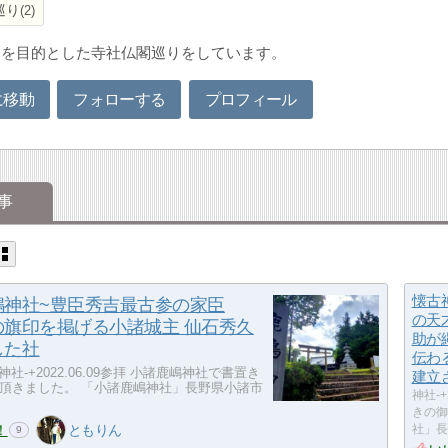
巡り
2
めを目的とした寺社仏閣巡りをしています。
に移動
フォローする
プロフィール
事
懐古
嶋神社~豊臣秀吉最古参の家臣
の天
の旗印を掲げる小諸城主 仙石秀久
助が
した社
伝わ
神社-+2022.06.09参拝 小諸鹿嶋神社で書置き
建立
頂きました。 「小諸鹿嶋神社」長野県小諸市
神社-+
きの御
！
ともりん
社」長
9