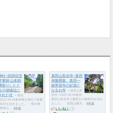
神社~武田信玄
真田山長谷寺~真田
才軍師 山本勘
幸隆開基、真田一
縄張りしたと
族菩提寺の起源と
る小諸城址に
なるお寺
+-真田山長
された社
谷寺-+2022.06.09参拝
+-懐古
真田山長谷寺で書置きの御朱印を頂き
2022.06.09参拝懐古神社で直書
ました。 「真田山種月…
4年前
朱印を頂きました。 「懐古神
いいね！
野県小…
4年前
1