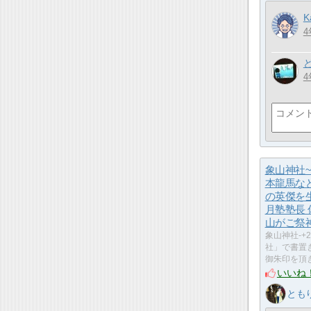
K
4
4
象山神社~
本龍馬な
の英傑を
月塾塾長
山がご祭
象山神社-+2
社」で書置
御朱印を頂
いいね
とも