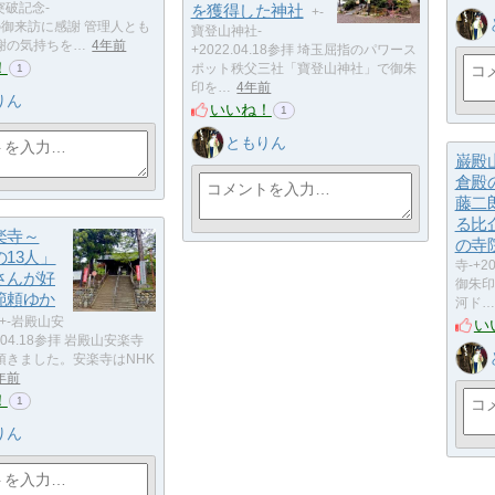
突破記念-
を獲得した神社
+-
の御来訪に感謝 管理人とも
寶登山神社-
謝の気持ちを…
4年前
+2022.04.18参拝 埼玉屈指のパワース
！
ポット秩父三社「寶登山神社」で御朱
1
印を…
4年前
りん
いいね！
1
ともりん
巌殿
倉殿
藤二
る比
楽寺～
の寺
13人」
寺-+2
さんが好
御朱印
範頼ゆか
河ド…
+-岩殿山安
い
2.04.18参拝 岩殿山安楽寺
頂きました。安楽寺はNHK
年前
！
1
りん