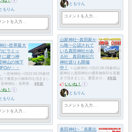
いね！
3
ともりん
ともりん
山家神社~真田家か
神社~世界最大
ら唯一公認されて
のピラミッ
いる真田神社があ
？に建つ神
る社、真田相伝六
皆神山の地下
神社巡りも開催
UFOが・・
中！
+-山家神社-+2022.06.09参拝山
)
家神社と真田神社の通常御朱印を直書
+-皆神神社-+2022.06.09参拝
きで頂きました。書置きの…
4年前
社で書置きの御朱印を頂きまし
いいね！
「皆神神社」長野県…
4年前
1
いね！
1
ともりん
ともりん
眞田神社~「表裏比