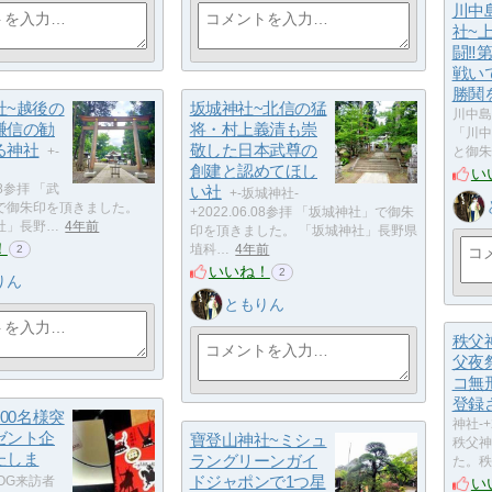
川中
社~
闘‼
戦い
勝鬨
社~越後の
坂城神社~北信の猛
川中島古
謙信の勧
将・村上義清も崇
「川中
る神社
敬した日本武尊の
+-
と御朱
創建と認めてほし
い
.08参拝 「武
い社
+-坂城神社-
で御朱印を頂きました。
+2022.06.08参拝 「坂城神社」で御朱
社」長野…
4年前
印を頂きました。 「坂城神社」長野県
！
埴科…
4年前
2
いいね！
2
りん
ともりん
秩父
父夜
コ無
登録
000名様突
神社-+
ゼント企
寶登山神社~ミシュ
秩父神
たしま
ラングリーンガイ
た。秩
ドジャポンで1つ星
LOG来訪者
い