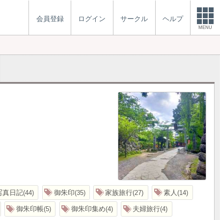
会員登録
ログイン
サークル
ヘルプ
MENU
写真日記
御朱印
家族旅行
素人
44
35
27
14
御朱印帳
御朱印集め
夫婦旅行
5
4
4