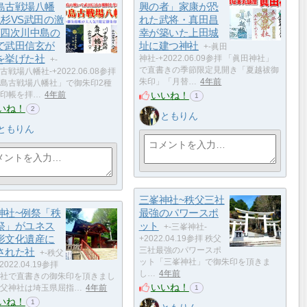
島古戦場八幡
興の者」家康が恐
上杉VS武田の激
れた武将・真田昌
第四次川中島の
幸が築いた上田城
で武田信玄が
址に建つ神社
+-眞田
を挙げた社
神社-+2022.06.09参拝 「眞田神社」
+-
で直書きの季節限定見開き「夏越祓御
戦場八幡社-+2022.06.08参拝
朱印」「月替…
4年前
島古戦場八幡社」で御朱印2種
いいね！
印帳を拝…
4年前
1
いね！
2
ともりん
ともりん
三峯神社~秩父三社
神社~例祭「秩
最強のパワースポ
祭」がユネス
ット
+-三峯神社-
形文化遺産に
+2022.04.19参拝 秩父
された社
三社最強のパワースポ
+-秩父
ット「三峯神社」で御朱印を頂きま
2022.04.19参拝
し…
4年前
社で直書きの御朱印を頂きまし
いいね！
父神社は埼玉県屈指…
4年前
1
いね！
1