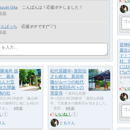
い
azuki Gita
こんばんは！応援ポチしました！
年前
どんぱっち
応援ポチです(*'▽')
年前
皆神
最古
ド！
社、
には
勝海舟 坂
松代長國寺~真田信
(;^ω^
ど、幕末
之も眠る、真田幸
皆神神
生んだ五
隆がルーツの松代
た。 
 佐久間象
藩主真田氏代々の
い
神の社
菩提寺
+-
+-真田山長國
022.06.09参拝 「象山神
寺-+2022.06.09参拝 「真田山長國
きの御朱印と他にも4社の
寺」で直書きの御朱印を頂きました。
きまし…
4年前
「真田…
4年前
！
いいね！
1
1
りん
ともりん