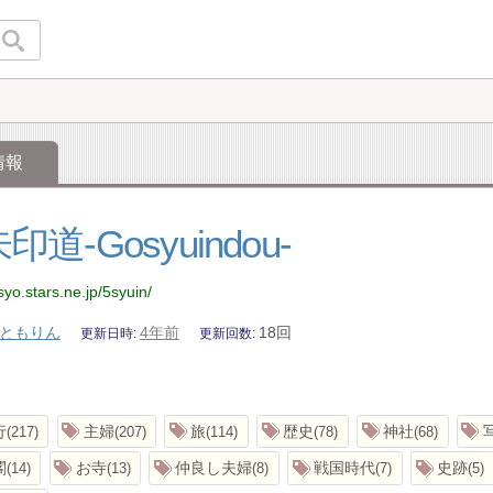
情報
印道-Gosyuindou-
syo.stars.ne.jp/5syuin/
ともりん
4年前
18回
更新日時
更新回数
行
主婦
旅
歴史
神社
217
207
114
78
68
閣
お寺
仲良し夫婦
戦国時代
史跡
14
13
8
7
5