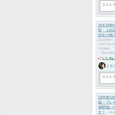
武水別神
龍・上杉
請文が残
武水別神社-
+2022.06
水別神社」
「武水別神
いいね
とも
訪問者10
破～プレ
画開催い
す！
+-B