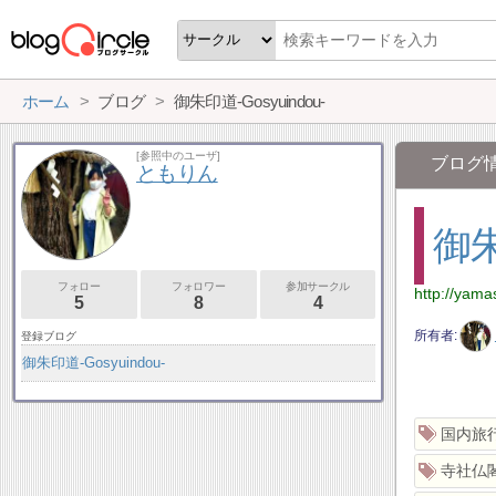
ホーム
ブログ
御朱印道-Gosyuindou-
[参照中のユーザ]
ブログ
ともりん
御朱
フォロー
フォロワー
参加サークル
http://yama
5
8
4
所有者
登録ブログ
御朱印道-Gosyuindou-
国内旅
寺社仏