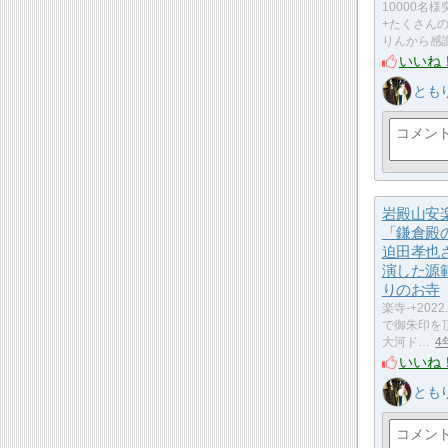
10000名様
+たくさん
りんから感
いいね
とも
岩殿山安
「鎌倉殿の
迫田孝也
演した源
りのお寺
楽寺-+202
で御朱印を
大河ド…
4
いいね
とも