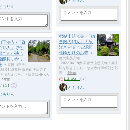
ともりん
ともりん
都幾山慈光寺~「鎌
倉殿の13人」大泉
山正法寺~「鎌
洋さん演じる源頼
の13人」で佐
朝ゆかりのお寺
郎さんが演じ
+-
企能員ゆかり
都幾山慈光寺-
+2022.04.18参拝 都幾山慈光寺で御朱
院
+-巌殿山正法
印を頂きました。慈光寺は源頼朝が戦
022.04.18参拝 巌殿山正法寺で
勝…
4年前
を頂きました。正法寺はNHK大
いいね！
1
4年前
いね！
1
ともりん
ともりん