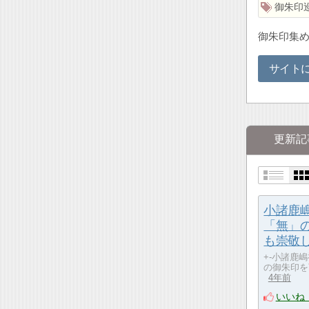
御朱印
御朱印集
サイト
更新記
小諸鹿
「無」
も崇敬
+-小諸鹿嶋
の御朱印を
4年前
いいね