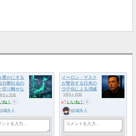
を豊かにする
イーロン・マスク
は分断社会の
が警告する日本の
と切り離せな
少子化による消滅
1年5ヶ月前
1年5ヶ月前
いね！
いいね！
0
0
結城永人
結城永人