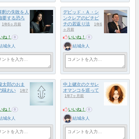
が解釈の失敗を人
デビッド・Ａ・シ
強要する恐ろ
ンクレアのピチピ
チの若返り法
1年6ヶ月前
1年6
ヶ月前
いね！
いいね！
0
0
結城永人
結城永人
俊太郎のおま
中上健次のクサレ
の味わい
オマンコを巡って
1年7
1年7ヶ月前
いね！
いいね！
0
0
結城永人
結城永人