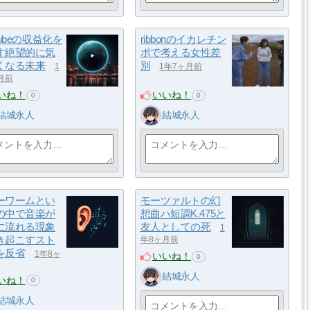
Tubeの収益化を
ribbonのイカレチン
す絶望的に気
ポで考える女性差
くなる未来
別
1
1年7ヶ月前
月前
いね！
いいね！
0
0
結城永人
結城永人
ーワームとい
モーツァルトの幻
の中で音楽が
想曲ハ短調K.475と
に流れる現象
友人としての死
1
き起こすスト
年8ヶ月前
を反省
1年8ヶ
いいね！
0
結城永人
いね！
0
結城永人