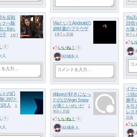
郎を反戦
You
ViaというAndroidの
ックへ駆
目指
超軽量のブラウザ
死に別れ
が遠
伝子
1年7ヶ月前
年7ヶ
1年7
い
！
いいね！
0
0
永人
結城永人
イヤ
ルトの幻
ribbonが好きになっ
う頭
K.397と
たのはVirgin Snow
勝手
の詩人
が美しいせいだ
を引
1
1
レス
年8ヶ月前
！
月前
いいね！
0
0
い
永人
結城永人