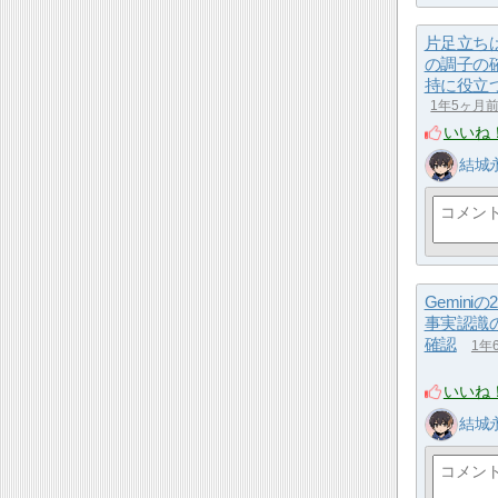
片足立ち
の調子の
持に役立
1年5ヶ月
いいね
結城
Geminiの2
事実認識
確認
1年
いいね
結城