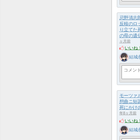
忌野清志
反核のロ
り立てた
の母の遺
ヶ月前
いいね
結城
モーツァ
想曲ニ短調
死にかけ
年8ヶ月前
いいね
結城