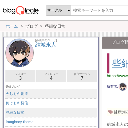
ホーム
ブログ
些細な日常
[参照中のユーザ]
ブログ
結城永人
些
フォロー
フォロワー
参加サークル
https://www
3
4
7
所有者
登録ブログ
今しもAI創造
何でもAI発信
健康
46
些細な日常
Imaginary theme
結城永人