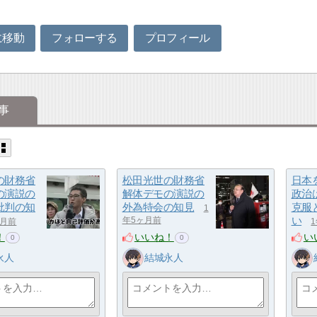
に移動
フォローする
プロフィール
事
の財務省
松田光世の財務省
日本
の演説の
解体デモの演説の
政治
批判の知
外為特会の知見
克服
1
い
年5ヶ月前
ヶ月前
！
いいね！
い
0
0
永人
結城永人