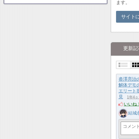
ます。
サイト
更新記
沓澤亮治
解体デモ
エリート
見
1年4
いいね
結城