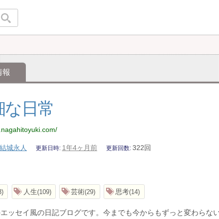
情報
細な日常
.nagahitoyuki.com/
結城永人
1年4ヶ月前
322回
更新日時
更新回数
人生
芸術
思考
3
109
29
14
のエッセイ風の日記ブログです。今までも今からもずっと変わらな