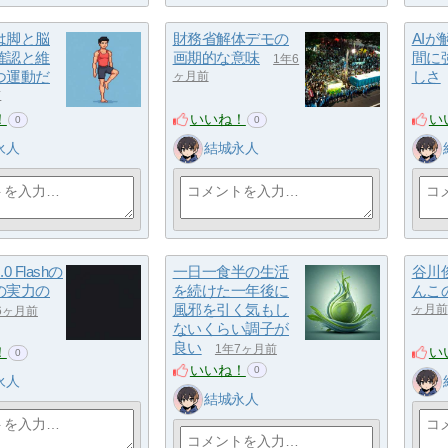
は脚と脳
財務省解体デモの
AI
確認と維
画期的な意味
間に
1年6
つ運動だ
しさ
ヶ月前
前
！
いいね！
い
0
0
永人
結城永人
.0 Flashの
一日一食半の生活
谷川
の実力の
を続けた一年後に
んこ
風邪を引く気もし
ヶ月前
6ヶ月前
ないくらい調子が
良い
1年7ヶ月前
！
い
0
いいね！
0
永人
結城永人