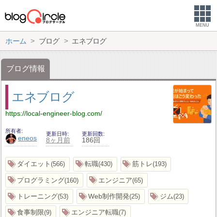
MENU
ホーム
ブログ
エネブログ
ブログ情報
エネブログ
https://local-engineer-blog.com/
所有者
更新日時
更新回数
eneos
8ヶ月前
186回
ダイエット
転職
筋トレ
566
430
193
プログラミング
エンジニア
160
65
トレーニング
Web制作開発
ジム
53
25
23
食事制限
エンジニア転職
9
7