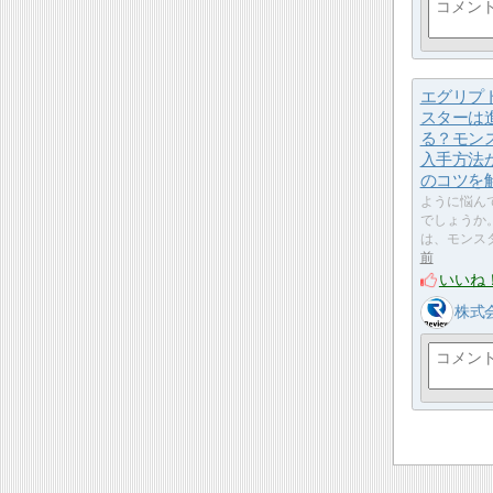
エグリプ
スターは
る？モン
入手方法
のコツを
ように悩ん
でしょうか
は、モンス
前
いいね
株式