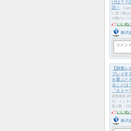
げは？？
説！
Cal
に買う靴はどれ
の靴のレベ
いいね
株式
【調査レ
プレイす
を選ぶと
ることは
「ストー
調査概要 調
法：インタ
査人数：15
いいね
株式