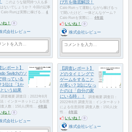
！
び方を徹底解説！
このような疑問持つ人も多
はないでしょうか？ 今回の記事
Calo Runって運動しながら稼げるっ
 Calo Runは実際に稼げる…
4
て聞いたけど、一体どんなゲーム？
Calo Runを実際に…
4年前
いね！
いいね！
0
0
株式会社レビュー
株式会社レビュー
査レポート】
【調査レポート】
endo Switchのソ
どのタイミングで
で持っている
ゲームをすること
？1位は「1か
が多い？1位になっ
」という結果
たのは「自分の家
にいる時」！
調査概要 調査日：2022年8月
調査概要 調査日：
法：インターネットによる任意
2022年8月 調査方法：インターネット
調査人数：150人(男性…
4年前
による任意回答 調査人数：150人(女
いね！
性…
4年前
0
いいね！
0
株式会社レビュー
株式会社レビュー