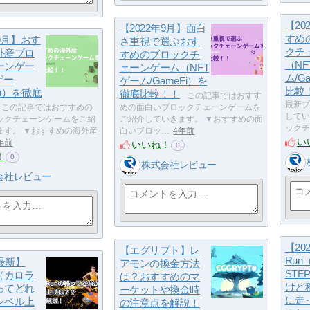
【20
【2022年9月】面白
すめ
年9月】おす
さ重視で選ぶおす
クチ
外産ブロ
すめのブロックチ
（NF
ーンゲー
ェーンゲーム（NFT
ム/G
ゲー
ゲーム/GameFi）を
比較
Fi）を徹底
徹底比較！！
この記事ではおすす
最新ブ
この記事ではおすすめの
めの面白いブロックチェーンゲームを
してい
ックチェーンゲームをご紹
ご紹介していきます。 ▼おすすめの面
ックチ
ます。 ▼おすすめの海外産
白いブロッ…
4年前
い
年前
いいね！
0
！
0
株式会社レビュー
会社レビュー
【20
【エグリプト】レ
Ru
年最新】
アモンの換金方法
STE
un（カロラ
は？おすすめのマ
けど
ってどれ
ーケットや換金時
に走
レベル上
の注意点を解説！