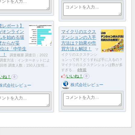
査レポート】​
がオンライン
マイクリのエクス
ムを始める場
テンションの入手
才からが妥
方法は？効果や売
1位は「中学生
買方法も解説！
マ
」！
イクリのエクステンシ
調査概要 調査日：2022
ョンって何？どうすれば手に入るの？
 調査方法：インターネットによ
マイクリのエクステンションは数が多
回答 調査人数：150人(女性…
すぎる…
4年前
前
いいね！
いね！
0
0
株式会社レビュー
株式会社レビュー