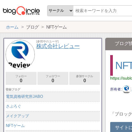
ホーム
ブログ
NFTゲーム
[参照中のユーザ]
ブログ
株式会社レビュー
NF
フォロー
フォロワー
参加サークル
https://su
0
0
0
所有者
登録ブログ
電気資格研究所JABO
さぶろぐ
「ブロック
メイクアップ
NFTゲーム
サイト