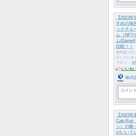
【2022
すめの海
ックチェ
ム（NFT
ム/Game
比較！！
海外産ブロ
介していき
ブロッ…
4
いいね
株式
【2022
Calo R
ン）の靴
がいい？