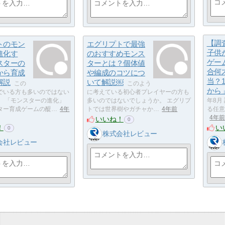
【調
トのモン
エグリプトで最強
子供
進化す
のおすすめモンス
ゲー
スターの
ターとは？個体値
合何
から育成
や編成のコツにつ
当？
解説
いて解説￼
この
このよう
から
でいる方も多いのではない
に考えている初心者プレイヤーの方も
。 「モンスターの進化」
多いのではないでしょうか。 エグリプ
年8月
ター育成ゲームの醍…
4年
トでは世界樹やガチャか…
4年前
る任意
4年
いいね！
0
！
い
0
株式会社レビュー
会社レビュー