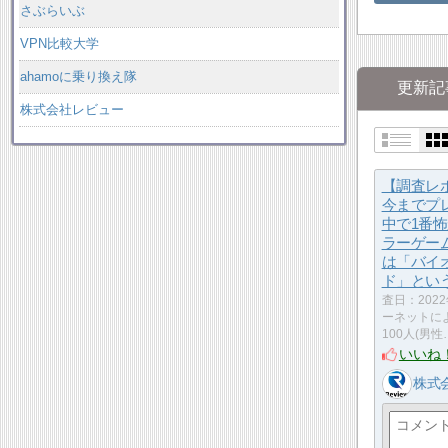
さぶらいぶ
VPN比較大学
ahamoに乗り換え隊
更新記
株式会社レビュー
【調査レ
今までプ
中で1番
ラーゲー
は「バイ
ド」とい
査日：202
ーネットに
100人(男性
いいね
株式