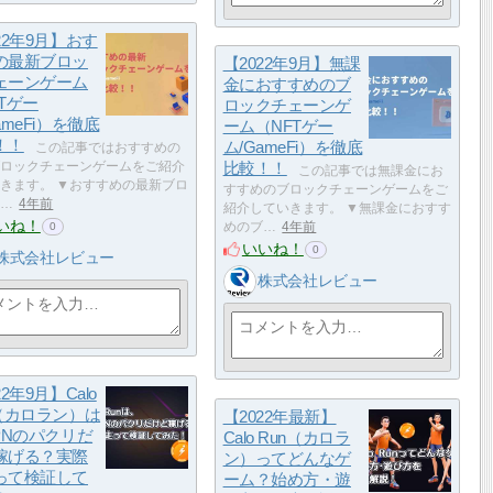
22年9月】おす
の最新ブロッ
【2022年9月】無課
ェーンゲーム
金におすすめのブ
Tゲー
ロックチェーンゲ
ameFi）を徹底
ーム（NFTゲー
！！
ム/GameFi）を徹底
この記事ではおすすめの
ロックチェーンゲームをご紹介
比較！！
この記事では無課金にお
きます。 ▼おすすめの最新ブロ
すすめのブロックチェーンゲームをご
…
4年前
紹介していきます。 ▼無課金におすす
いね！
めのブ…
4年前
0
いいね！
0
株式会社レビュー
株式会社レビュー
22年9月】Calo
n（カロラン）は
【2022年最新】
PNのパクリだ
Calo Run（カロラ
稼げる？実際
ン）ってどんなゲ
って検証して
ーム？始め方・遊