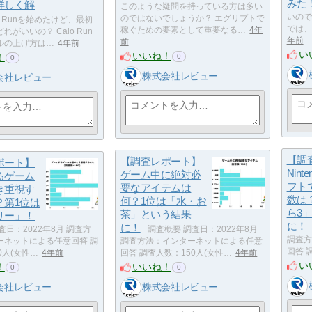
みた
詳しく解
このような疑問を持っている方は多い
いので
のではないでしょうか？ エグリプトで
o Runを始めたけど、最初
では、
稼ぐための要素として重要なる…
4年
がいいの？ Calo Run
年前
前
ルの上げ方は…
4年前
い
いいね！
！
0
0
株式会社レビュー
会社レビュー
【調
【調査レポート】
ポート】
Nint
ゲーム中に絶対必
るゲーム
フト
要なアイテムは
き重視す
数は
何？1位は「水・お
？第1位は
ら3
茶」という結果
リー」！
に！
に！
査日：2022年8月 調査方
調査概要 調査日：2022年8月
調査方
ーネットによる任意回答 調
調査方法：インターネットによる任意
回答 
0人(女性…
4年前
回答 調査人数：150人(女性…
4年前
い
！
いいね！
0
0
会社レビュー
株式会社レビュー