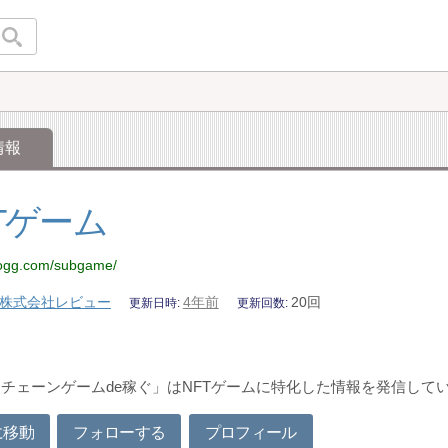
情報
Tゲーム
blogg.com/subgame/
株式会社レビュー
4年前
20回
更新日時
更新回数
チェーンゲームde稼ぐ」はNFTゲームに特化した情報を発信して
に移動
フォローする
プロフィール