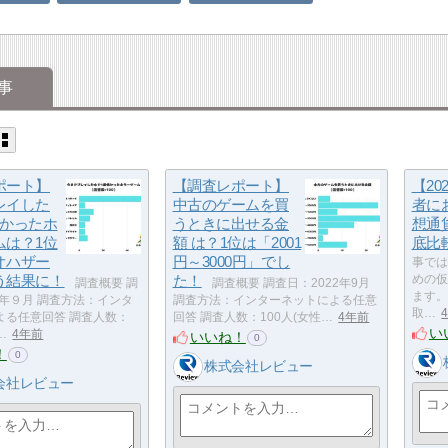
事
ポート】
【調査レポート】
【20
レイした
中古のゲームを買
者に
怖かったホ
うときに出せる金
想通
ムは？1位
額 は？1位は「2001
底比
オハザー
円～3000円」でし
事では
う結果に！
た！
めの仮
調査概要 調
調査概要 調査日：2022年9月
ます。
2年９月 調査方法：インタ
調査方法：インターネットによる任意
取…
よる任意回答 調査人数：
回答 調査人数：100人(女性…
4年前
い
…
4年前
いいね！
0
！
0
株式会社レビュー
会社レビュー