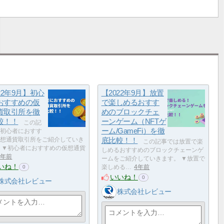
22年9月】初心
【2022年9月】放置
おすすめの仮
で楽しめるおすす
貨取引所を徹
めのブロックチェ
較！！
ーンゲーム（NFTゲ
この記
ーム/GameFi）を徹
初心者におすす
想通貨取引所をご紹介していき
底比較！！
この記事では放置で楽
 ▼初心者におすすめの仮想通貨
しめるおすすめのブロックチェーンゲ
4年前
ームをご紹介していきます。 ▼放置で
いね！
楽しめる…
4年前
0
いいね！
0
株式会社レビュー
株式会社レビュー