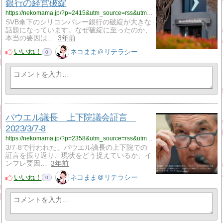
銀行の経営破綻
https://nekomama.jp/?p=2415&utm_source=rss&utm_medium=rss&utm_campaign=%25e4%25bb%258a%25e8%25a9%25b1%25e9%25a1%258c%25e3%2581%25aesvb%25e5%2582%2598%25e4%25b8%258b%25e9%258a%2580%25e8%25a1%258c%25e3%2582%25b7%25e3%2583%25aa%25e3%2582%25b3%25e3%2583%25b3%25e3%2583%2590%25e3%2583%25ac%25e3%2583%25bc%25e9%258a%2580%25e8%25a1%258c%25e3%2581%25ae%25e7%25b5%258c%25e5%2596%25b6%25e7%25a0%25b4
SVB傘下のシリコンバレー銀行の破綻が大きな
話題になっています。なぜ破綻に至ったのか、
本当の要因は…
3年前
いいね！
ネコまま＠リテラシー
0
パウエル議長 上下院議会証言
2023/3/7-8
https://nekomama.jp/?p=2358&utm_source=rss&utm_medium=rss&utm_campaign=%25e3%2583%2591%25e3%2582%25a6%25e3%2582%25a8%25e3%2583%25ab%25e8%25ad%25b0%25e9%2595%25b7%25e3%2580%2580%25e4%25b8%258a%25e4%25b8%258b%25e9%2599%25a2%25e8%25ad%25b0%25e4%25bc%259a%25e8%25a8%25bc%25e8%25a8%2580%25e3%2580%25802023-3-7-8
3/7-8で行われた、パウエル議長の上下院での
証言を振り返り、現状をどう捉えているか、イ
ンフレ要因…
3年前
いいね！
ネコまま＠リテラシー
0