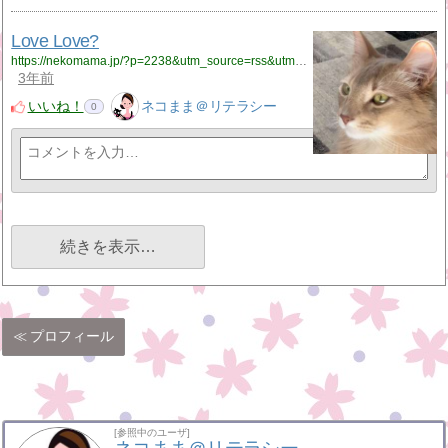
Love Love?
https://nekomama.jp/?p=2238&utm_source=rss&utm_medium=rss&utm_campaign=cat
3年前
いいね！
ネコまま＠リテラシー
0
続きを表示…
プロフィール
[参照中のユーザ]