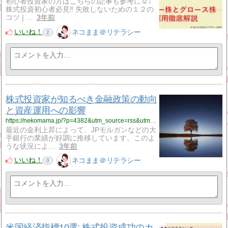
初心者投資家の方はこちらの記事も参考に☺↓
株式投資初心者必見‼ 失敗しないための１２の
コツ | …
3年前
いいね！
ネコまま＠リテラシー
2
株式投資家が知るべき金融政策の動向
と資産運用への影響
https://nekomama.jp/?p=4382&utm_source=rss&utm_medium=rss&utm_campaign=%25e6%25a0%25aa%25e5%25bc%258f%25e6%258a%2595%25e8%25b3%2587%25e5%25ae%25b6%25e3%2581%258c%25e7%259f%25a5%25e3%2582%258b%25e3%2581%25b9%25e3%2581%258d%25e9%2587%2591%25e8%259e%258d%25e6%2594%25bf%25e7%25ad%2596%25e3%2581%25ae%25e5%258b%2595%25e5%2590%2591%25e3%2581%25a8%25e8%25b3%2587%25e7%2594%25a3%25e9%2581%258b%25e7%2594%25a8
最近の金利上昇によって、JPモルガンなどの大
手銀行の業績が好調に推移しています。このよ
うな状況によ…
3年前
いいね！
ネコまま＠リテラシー
0
米国経済指標10選: 株式投資成功のカ