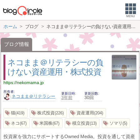
MENU
ホーム
ブログ
ネコまま＠リテラシーの負けない資産運用・株式投資
ブログ情報
ネコまま＠リテラシーの負
けない資産運用・株式投資
https://nekomama.jp
所有者
更新日時
更新回数
ネコまま＠リテラシー
3年前
30回
猫
株式投資
資産運用
419
226
204
ネコ
米国株
積立投資
ソマリ
67
67
13
5
投資家を強力にサポートするOwned Media。投資を通して資産