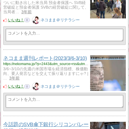
ついに動き出した米当局 預金者保護へ SVB経
営破綻と預金者保護 SVBの経営破綻に関して、
当局者…
3年前
いいね！
ネコまま＠リテラシー
0
ネコまま週刊レポート(2023/3/6-3/10)
https://nekomama.jp/?p=2443&utm_source=rss&utm_medium=rss&utm_campaign=%25e3%2583%258d%25e3%2582%25b3%25e3%2581%25be%25e3%2581%25be%25e9%2580%25b1%25e5%2588%258a%25e3%2583%25ac%25e3%2583%259d%25e3%2583%25bc%25e3%2583%25882023-3-6-3-10
3/6~3/10の先週の米国市場を経済指標、株価動
向、要人発言などを交えて振り返りますにゃ? |
…
3年前
いいね！
ネコまま＠リテラシー
0
今話題のSVB傘下銀行シリコンバレー