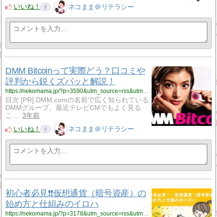
いいね！
ネコまま＠リテラシー
0
DMM Bitcoinって実際どう？口コミや
評判から鋭くズバッと解説！
https://nekomama.jp/?p=3590&utm_source=rss&utm_medium=rss&utm_campaign=dmm-bitcoin%25e3%2581%25a3%25e3%2581%25a6%25e5%25ae%259f%25e9%259a%259b%25e3%2581%25a9%25e3%2581%2586%25ef%25bc%259f%25e5%258f%25a3%25e3%2582%25b3%25e3%2583%259f%25e3%2582%2584%25e8%25a9%2595%25e5%2588%25a4%25e3%2581%258b%25e3%2582%2589%25e9%258b%25ad%25e3%2581%258f%25e3%2582%25ba%25e3%2583%2590%25e3%2583%2583%25e3%2581%25a8
目次 [PR] DMM.comの名前で広く知られている
DMMグループ。最近テレビCMでもよく見る
こ…
3年前
いいね！
ネコまま＠リテラシー
0
初心者必見❗❗仮想通貨（暗号資産）の
始め方と仕組みのイロハ
https://nekomama.jp/?p=3178&utm_source=rss&utm_medium=rss&utm_campaign=%25e5%2588%259d%25e5%25bf%2583%25e8%2580%2585%25e5%25bf%2585%25e8%25a6%258b%25e2%259d%2597%25e2%259d%2597%25e4%25bb%25ae%25e6%2583%25b3%25e9%2580%259a%25e8%25b2%25a8%25ef%25bc%2588%25e6%259a%2597%25e5%258f%25b7%25e8%25b3%2587%25e7%2594%25a3%25ef%25bc%2589%25e3%2581%25ae%25e5%25a7%258b%25e3%2582%2581%25e6%2596%25b9%25e3%2581%25a8