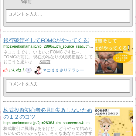
3年前
銀行破綻そしてFOMCがやってくる❕
https://nekomama.jp/?p=2896&utm_source=rss&utm_medium=rss&utm_campaign=%25e9%258a%2580%25e8%25a1%258c%25e7%25a0%25b4%25e7%25b6%25bb%25e3%2581%259d%25e3%2581%2597%25e3%2581%25a6fomc%25e3%2581%258c%25e3%2582%2584%25e3%2581%25a3%25e3%2581%25a6%25e3%2581%258f%25e3%2582%258b%25e2%259d%2595
ネコままです。いよいよFOMCですね～。
FOMCの前に、現在の私なりの現状把握をして
おこうと思いま…
3年前
いいね！
ネコまま＠リテラシー
1
株式投資初心者必見‼ 失敗しないため
の１２のコツ
https://nekomama.jp/?p=2638&utm_source=rss&utm_medium=rss&utm_campaign=%25e6%25a0%25aa%25e5%25bc%258f%25e6%258a%2595%25e8%25b3%2587%25e5%2588%259d%25e5%25bf%2583%25e8%2580%2585%25e5%25bf%2585%25e8%25a6%258b%25e2%2580%25bc-%25e5%25a4%25b1%25e6%2595%2597%25e3%2581%2597%25e3%2581%25aa%25e3%2581%2584%25e3%2581%259f%25e3%2582%2581%25e3%2581%25ae%25ef%25bc%2591%25ef%25bc%2592%25e3%2581%25ae%25e3%2582%25b3
株式取引に興味はあるけど、どうやって始めた
らいいのかわからない。そんなあなたにおすす