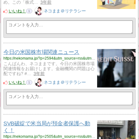
め。この「株式…
3年前
いいね！
ネコまま＠リテラシー
1
今日の米国株市場関連ニュース
https://nekomama.jp/?p=2594&utm_source=rss&utm_medium=rss&utm_campaign=bank
こんばんわ、ネコままです。今日の米国株市場
関連情報をお届けします。金融機関の問題は心
配ですね? #…
3年前
いいね！
ネコまま＠リテラシー
1
SVB破綻で米当局が預金者保護へ動
く！
https://nekomama.jp/?p=2505&utm_source=rss&utm_medium=rss&utm_campaign=svb%25e7%25a0%25b4%25e7%25b6%25bb%25e3%2581%25a7%25e7%25b1%25b3%25e5%25bd%2593%25e5%25b1%2580%25e3%2581%258c%25e9%25a0%2590%25e9%2587%2591%25e8%2580%2585%25e4%25bf%259d%25e8%25ad%25b7%25e3%2581%25b8%25e5%258b%2595%25e3%2581%258f%25ef%25bc%2581