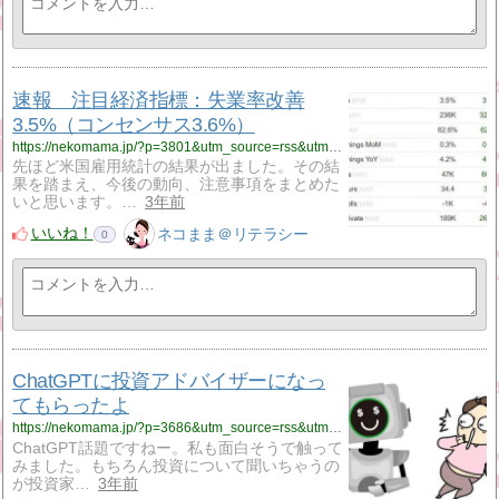
速報 注目経済指標：失業率改善
3.5%（コンセンサス3.6%）
https://nekomama.jp/?p=3801&utm_source=rss&utm_medium=rss&utm_campaign=%25e9%2580%259f%25e5%25a0%25b1%25e3%2580%2580%25e6%25b3%25a8%25e7%259b%25ae%25e7%25b5%258c%25e6%25b8%2588%25e6%258c%2587%25e6%25a8%2599%25ef%25bc%259a%25e5%25a4%25b1%25e6%25a5%25ad%25e7%258e%2587%25e6%2594%25b9%25e5%2596%25843-5%25ef%25bc%2588%25e3%2582%25b3%25e3%2583%25b3%25e3%2582%25bb%25e3%2583%25b3%25e3%2582%25b5
先ほど米国雇用統計の結果が出ました。その結
果を踏まえ、今後の動向、注意事項をまとめた
いと思います。…
3年前
いいね！
ネコまま＠リテラシー
0
ChatGPTに投資アドバイザーになっ
てもらったよ
https://nekomama.jp/?p=3686&utm_source=rss&utm_medium=rss&utm_campaign=chatgpt%25e3%2581%25ab%25e6%258a%2595%25e8%25b3%2587%25e3%2582%25a2%25e3%2583%2589%25e3%2583%2590%25e3%2582%25a4%25e3%2582%25b6%25e3%2583%25bc%25e3%2581%25ab%25e3%2581%25aa%25e3%2581%25a3%25e3%2581%25a6%25e3%2582%2582%25e3%2582%2589%25e3%2581%25a3%25e3%2581%259f%25e3%2582%2588
ChatGPT話題ですねー。私も面白そうで触って
みました。もちろん投資について聞いちゃうの
が投資家…
3年前