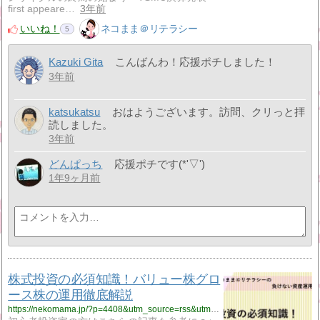
first appeare…
3年前
いいね！
ネコまま＠リテラシー
5
Kazuki Gita
こんばんわ！応援ポチしました！
3年前
katsukatsu
おはようございます。訪問、クリっと拝
読しました。
3年前
どんぱっち
応援ポチです(*'▽')
1年9ヶ月前
株式投資の必須知識！バリュー株グロ
ース株の運用徹底解説
https://nekomama.jp/?p=4408&utm_source=rss&utm_medium=rss&utm_campaign=%25e6%25a0%25aa%25e5%25bc%258f%25e6%258a%2595%25e8%25b3%2587%25e3%2581%25ae%25e5%25bf%2585%25e9%25a0%2588%25e7%259f%25a5%25e8%25ad%2598%25ef%25bc%2581%25e3%2583%2590%25e3%2583%25aa%25e3%2583%25a5%25e3%2583%25bc%25e6%25a0%25aa%25e3%2582%25b0%25e3%2583%25ad%25e3%2583%25bc%25e3%2582%25b9%25e6%25a0%25aa%25e3%2581%25ae%25e9%2581%258b