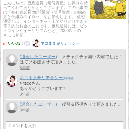
こんにちは、仮想通貨（暗号資産）に興味を持
ってくれてありがとうございます。この記事で
は「初心者必見❗❗仮想通貨（暗号資産）の始め
方と仕組みのイロハ」をお伝えします。 仮想
通貨とは、インターネット上でやりとりできる
電子的なお金のことです。仮想通貨には、ビッ
トコインやイーサリアムなど、2000以上の
さ…
3年前
いいね！
ネコまま＠リテラシー
1
(退会したユーザー)
メチャクチャ濃い内容でした！
はてブ応援させて頂きました。
3年前
ネコまま＠リテラシー
> tecoさん
ありがとうございます?
3年前
(退会したユーザー)
復習＆応援させて頂きました。
3年前