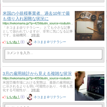
米国の小規模事業者、過去10年で最
も借り入れ困難な状況に
https://nekomama.jp/?p=4258&utm_source=rss&utm_medium=rss&utm_campaign=%25e7%25b1%25b3%25e5%259b%25bd%25e3%2581%25ae%25e5%25b0%258f%25e8%25a6%258f%25e6%25a8%25a1%25e4%25ba%258b%25e6%25a5%25ad%25e8%2580%2585%25e3%2580%2581%25e9%2581%258e%25e5%258e%25bb10%25e5%25b9%25b4%25e3%2581%25a7%25e6%259c%2580%25e3%2582%2582%25e5%2580%259f%25e3%2582%258a%25e5%2585%25a5%25e3%2582%258c%25e5%259b%25b0%25e9%259b%25a3
「ネコまま@リテラシー」 とても小さな記事
として扱われていますが、非常に気になる記事
です。金融機関…
3年前
いいね！
ネコまま＠リテラシー
0
3月の雇用統計から見える複雑な状況
https://nekomama.jp/?p=4050&utm_source=rss&utm_medium=rss&utm_campaign=%25e9%259b%2587%25e7%2594%25a8%25e7%25b5%25b1%25e8%25a8%2588
米国労働市場における実態は、最新の雇用統計
に示されるよりも弱い可能性があり、今後も悪
化する可能性が…
3年前
いいね！
ネコまま＠リテラシー
0