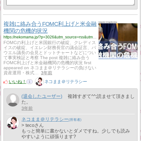
複雑に絡み合うFOMC利上げと米金融
機関の危機的状況
https://nekomama.jp/?p=3026&utm_source=rss&utm_medium=rss&utm_campaign=%25e8%25a4%2587%25e9%259b%2591%25e3%2581%25ab%25e7%25b5%25a1%25e3%2581%25bf%25e5%2590%2588%25e3%2581%2586fomc%25e5%2588%25a9%25e4%25b8%258a%25e3%2581%2592%25e3%2581%25a8%25e7%25b1%25b3%25e9%2587%2591%25e8%259e%258d%25e6%25a9%259f%25e9%2596%25a2%25e3%2581%25ae%25e5%258d%25b1%25e6%25a9%259f%25e7%259a%2584%25e7%258a%25b6
FOMCの利上げと米国銀行の破綻、クレディス
イスの破綻、イエレン財務長官の議会証言、パ
ウエル議長の会見とドットチャートなどについ
て事実検証と考察 The post 複雑に絡み合う
FOMC利上げと米金融機関の危機的状況 first
appeared on ネコまま＠リテラシーの負けない
資産運用・株式…
3年前
いいね！
ネコまま＠リテラシー
1
(退会したユーザー)
複雑すぎて^^;読ませて頂きまし
た。
3年前
ネコまま＠リテラシー
> tecoさん
もっと簡単に書かないとダメですね。少しでも読み
やすいように頑張ります?