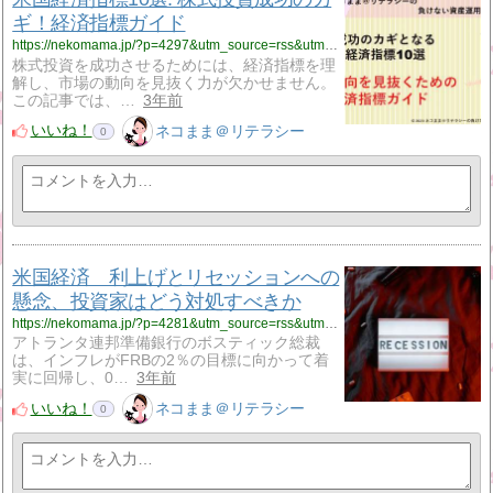
ギ！経済指標ガイド
https://nekomama.jp/?p=4297&utm_source=rss&utm_medium=rss&utm_campaign=%25e7%25b1%25b3%25e5%259b%25bd%25e7%25b5%258c%25e6%25b8%2588%25e6%258c%2587%25e6%25a8%259910%25e9%2581%25b8-%25e6%25a0%25aa%25e5%25bc%258f%25e6%258a%2595%25e8%25b3%2587%25e6%2588%2590%25e5%258a%259f%25e3%2581%25ae%25e3%2582%25ab%25e3%2582%25ae%25ef%25bc%2581%25e7%25b5%258c%25e6%25b8%2588%25e6%258c%2587%25e6%25a8%2599
株式投資を成功させるためには、経済指標を理
解し、市場の動向を見抜く力が欠かせません。
この記事では、…
3年前
いいね！
ネコまま＠リテラシー
0
米国経済 利上げとリセッションへの
懸念、投資家はどう対処すべきか
https://nekomama.jp/?p=4281&utm_source=rss&utm_medium=rss&utm_campaign=%25e7%25b1%25b3%25e5%259b%25bd%25e7%25b5%258c%25e6%25b8%2588%25e3%2580%2580%25e5%2588%25a9%25e4%25b8%258a%25e3%2581%2592%25e3%2581%25a8%25e3%2583%25aa%25e3%2582%25bb%25e3%2583%2583%25e3%2582%25b7%25e3%2583%25a7%25e3%2583%25b3%25e3%2581%25b8%25e3%2581%25ae%25e6%2587%25b8%25e5%25bf%25b5%25e3%2580%2581%25e6%258a%2595%25e8%25b3%2587
アトランタ連邦準備銀行のボスティック総裁
は、インフレがFRBの2％の目標に向かって着
実に回帰し、0…
3年前
いいね！
ネコまま＠リテラシー
0