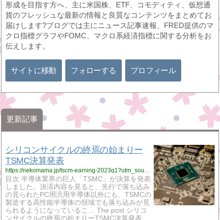
形成を目指す方へ、主に米国株、ETF、コモディティ、仮想通
貨のフレッシュな最新の情報と良質なコンテンツをまとめてお
届けします?ブログでは主にニュース記事速報、FRED提供のマ
クロ指標グラフやFOMC、マクロ系経済指標に関する分析をお
伝えします。
サイトに移動
フォローする
プロフィール
更新記事
シリコンサイクルの終焉の始まりー
TSMC決算発表
https://nekomama.jp/tscm-earning-2023q1?utm_source=rss&utm_medium=rss&utm_campaign=%25e3%2582%25b7%25e3%2583%25aa%25e3%2582%25b3%25e3%2583%25b3%25e3%2582%25b5%25e3%2582%25a4%25e3%2582%25af%25e3%2583%25ab%25e3%2581%25ae%25e7%25b5%2582%25e7%2584%2589%25e3%2581%25ae%25e5%25a7%258b%25e3%2581%25be%25e3%2582%258a%25e3%2583%25bctsmc%25e6%25b1%25ba%25e7%25ae%2597%25e7%2599%25ba%25e8%25a1%25a8
目次 半導体業界の巨人「TSMC」が決算を発表
しました。決済内容を見ると、先行で落ち込み
の見られたPC用汎用半導体以外にも、TSMCの
製造する高性能半導体の領域でも落ち込みが見
られるようになっているこ… The post シリコ
ンサイクルの終焉の始まりーTSMC決算発表