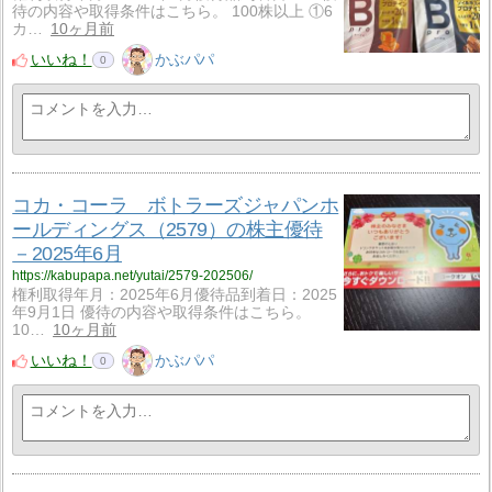
待の内容や取得条件はこちら。 100株以上 ①6
カ…
10ヶ月前
いいね！
かぶパパ
0
コカ・コーラ ボトラーズジャパンホ
ールディングス（2579）の株主優待
－2025年6月
https://kabupapa.net/yutai/2579-202506/
権利取得年月：2025年6月優待品到着日：2025
年9月1日 優待の内容や取得条件はこちら。
10…
10ヶ月前
いいね！
かぶパパ
0