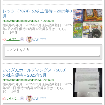
レック（7874）の株主優待－2025年3
月
https://kabupapa.net/yutai/7874-202503/
権利取得年月：2025年3月優待品到着日：2025
年7月29日 優待の内容や取得条件はこちら。
1…
1年前
いいね！
かぶパパ
0
いよぎんホールディングス（5830）
の株主優待－2025年3月
https://kabupapa.net/yutai/5830-202503/
権利取得年月：2025年3月優待品到着日：2025
年8月1日 優待の内容や取得条件はこちら。
10…
1年前
いいね！
かぶパパ
0