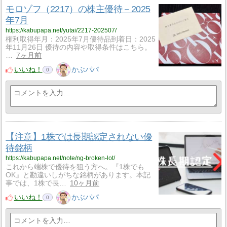
モロゾフ（2217）の株主優待－2025
年7月
https://kabupapa.net/yutai/2217-202507/
権利取得年月：2025年7月優待品到着日：2025
年11月26日 優待の内容や取得条件はこちら。
…
7ヶ月前
いいね！
かぶパパ
0
【注意】1株では長期認定されない優
待銘柄
https://kabupapa.net/note/ng-broken-lot/
これから端株で優待を狙う方へ。『1株でも
OK』と勘違いしがちな銘柄があります。本記
事では、1株で長…
10ヶ月前
いいね！
かぶパパ
0