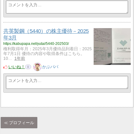
共英製鋼（5440）の株主優待－2025
年3月
https://kabupapa.net/yutai/5440-202503/
権利取得年月：2025年3月優待品到着日：2025
年7月1日 優待の内容や取得条件はこちら。
10…
1年前
いいね！
かぶパパ
0
プロフィール