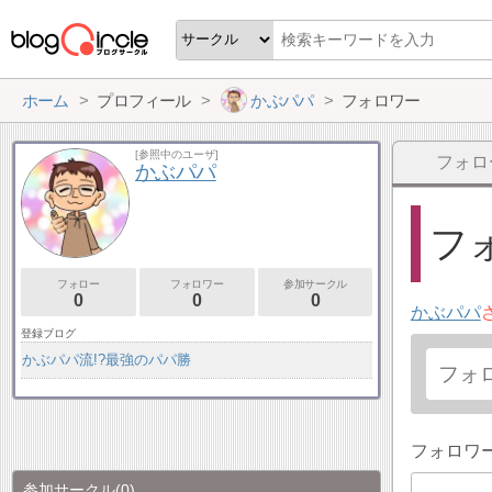
ホーム
プロフィール
かぶパパ
フォロワー
[参照中のユーザ]
フォロ
かぶパパ
フォ
フォロー
フォロワー
参加サークル
0
0
0
かぶパパ
登録ブログ
かぶパパ流!?最強のパパ勝
フォロワ
参加サークル
(0)