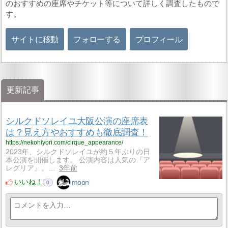
のおすすめの座席やチケット等について詳しく調査したもので
す。
サイトに移動
フォローする
プロフィール
更新記事
シルクドソレイユ大阪公演の座席表
は？見え方やおすすめも徹底調査！
https://nekohiyori.com/cirque_appearance/
2023年、シルクドソレイユが約５年ぶりの日
本公演を開催します。 公演内容は人気の『ア
レグリア』。…
3年前
いいね！
moon
0