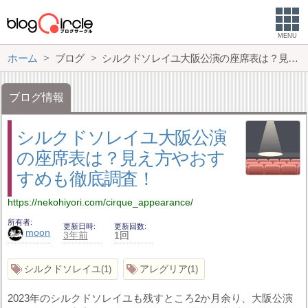
MENU
ホーム
ブログ
シルクドソレイユ大阪公演の座席表は？見え方やおすすめも徹底調査！
ブログ情報
シルクドソレイユ大阪公演
の座席表は？見え方やおす
すめも徹底調査！
https://nekohiyori.com/cirque_appearance/
所有者
更新日時
更新回数
moon
3年前
1回
シルクドソレイユ
アレグリア
1
1
2023年のシルクドソレイユも残すところ2か月余り、大阪公演