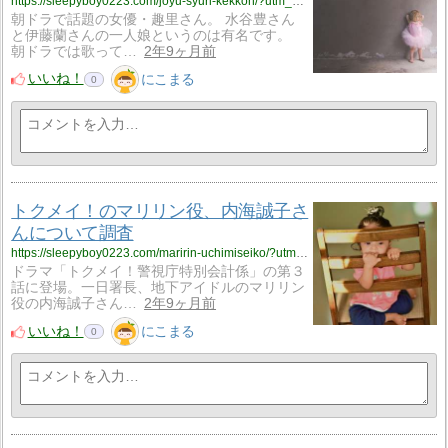
https://sleepyboy0223.com/joyu-syuri-kekkon/?utm_source=rss&utm_medium=rss&utm_campaign=joyu-syuri-kekkon
朝ドラで話題の女優・趣里さん。 水谷豊さん
と伊藤蘭さんの一人娘というのは有名です。
朝ドラでは歌って…
2年9ヶ月前
いいね！
にこまる
0
トクメイ！のマリリン役、内海誠子さ
んについて調査
https://sleepyboy0223.com/maririn-uchimiseiko/?utm_source=rss&utm_medium=rss&utm_campaign=maririn-uchimiseiko
ドラマ「トクメイ！警視庁特別会計係」の第３
話に登場。一日署長、地下アイドルのマリリン
役の内海誠子さん…
2年9ヶ月前
いいね！
にこまる
0