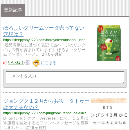
更新記事
ほろよいクリームソーダ売ってない！
穴場は？
https://sleepyboy0223.com/horoyoicreamsoda_uttenai/?utm_source=rss&utm_medium=rss&utm_campaign=horoyoicreamsoda_uttenai
景品表示法に基づく表記【当ページのリンク
には広告が含まれています】 ほろよいクリー
ムソーダサワーメ…
2年8ヶ月前
いいね！
にこまる
0
ジョングク１２月から兵役、タトゥー
は大丈夫なの？
https://sleepyboy0223.com/jungkook_tattoo_heieki/?utm_source=rss&utm_medium=rss&utm_campaign=jungkook_tattoo_heieki
BTSのジョングク「Weverse」にて、１２月に
軍服務を開始するとファンへメッセージを投稿
しました…
2年8ヶ月前