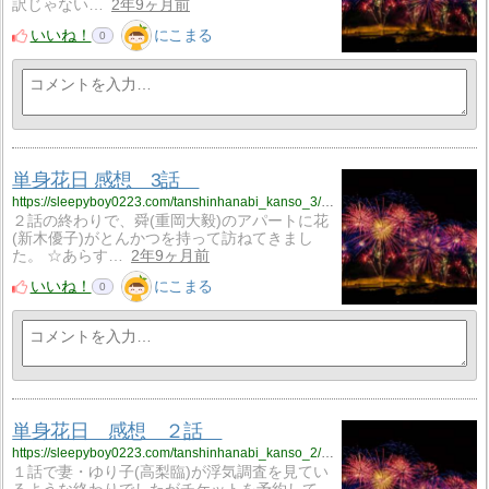
訳じゃない…
2年9ヶ月前
いいね！
にこまる
0
単身花日 感想 3話
https://sleepyboy0223.com/tanshinhanabi_kanso_3/?utm_source=rss&utm_medium=rss&utm_campaign=tanshinhanabi_kanso_3
２話の終わりで、舜(重岡大毅)のアパートに花
(新木優子)がとんかつを持って訪ねてきまし
た。 ☆あらす…
2年9ヶ月前
いいね！
にこまる
0
単身花日 感想 ２話
https://sleepyboy0223.com/tanshinhanabi_kanso_2/?utm_source=rss&utm_medium=rss&utm_campaign=tanshinhanabi_kanso_2
１話で妻・ゆり子(高梨臨)が浮気調査を見てい