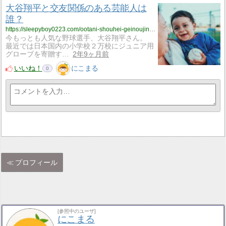
大谷翔平と交友関係のある芸能人は
誰？
https://sleepyboy0223.com/ootani-shouhei-geinoujin/?utm_source=rss&utm_medium=rss&utm_campaign=ootani-shouhei-geinoujin
今もっとも人気な野球選手、大谷翔平さん。
最近では日本国内の小学校２万校にジュニア用
グローブを寄贈す…
2年9ヶ月前
いいね！
にこまる
0
プロフィール
[参照中のユーザ]
にこまる