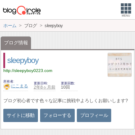
MENU
ホーム
ブログ
sleepyboy
ブログ情報
sleepyboy
http://sleepyboy0223.com
所有者
更新日時
更新回数
にこまる
2年8ヶ月前
10回
ブログ初心者です色々な記事に挑戦中よろしくお願いします?
サイトに移動
フォローする
プロフィール