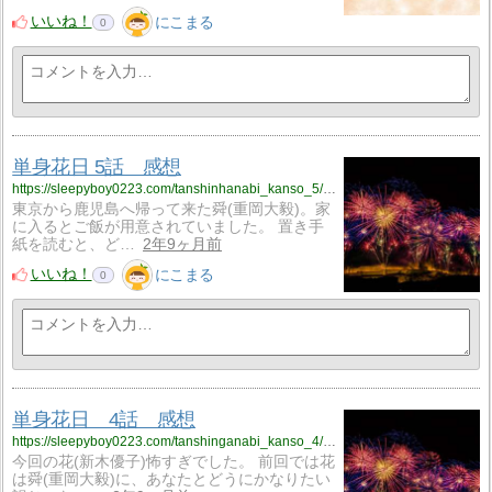
いいね！
にこまる
0
単身花日 5話 感想
https://sleepyboy0223.com/tanshinhanabi_kanso_5/?utm_source=rss&utm_medium=rss&utm_campaign=tanshinhanabi_kanso_5
東京から鹿児島へ帰って来た舜(重岡大毅)。家
に入るとご飯が用意されていました。 置き手
紙を読むと、ど…
2年9ヶ月前
いいね！
にこまる
0
単身花日 4話 感想
https://sleepyboy0223.com/tanshinganabi_kanso_4/?utm_source=rss&utm_medium=rss&utm_campaign=tanshinganabi_kanso_4
今回の花(新木優子)怖すぎでした。 前回では花
は舜(重岡大毅)に、あなたとどうにかなりたい