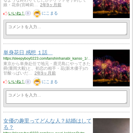
るような終わりでしたがチケットを予約して
娘・花奈(宮崎莉…
2年9ヶ月前
いいね！
にこまる
0
単身花日 感想 １話
https://sleepyboy0223.com/tanshinhanabi_kanso_1/?utm_source=rss&utm_medium=rss&utm_campaign=tanshinhanabi_kanso_1
東京から単身赴任で地元・鹿児島にやってきた
舜(重岡大毅)と、初恋の相手・花(新木優子)の
甘酸っぱいだ…
2年9ヶ月前
いいね！
にこまる
0
女優の趣里ってどんな人？結婚はして
る？