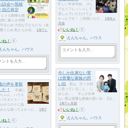
お話会〜気候
忙しい年末年始。 少し
と自己肯定
でもリフレッシュして
楽しんでいただけてよ
ヒトも動物も植
かったです！ ご利用いただ…
1年6ヶ
地球に暮らす仲間
月前
守るため 大切な子どもたち（未
いいね！
0
繋ぐため 私たちが出…
1年7ヶ
えんちゃん。ハウス
いね！
0
えんちゃん。ハウス
今しか出来ない実
は貴重な家族の思
い出
様の声を更新
実は、日々大切
した！
に思っていること。 し
年越し
みじみ。。 今しか出来
ちゃん。ハウス
ない実は貴重な家族の思い出 - 【公…
パラダイス！！
1年7ヶ月前
ルやコロナに負
いいね！
みんな揃ってよかった…
1年7
0
えんちゃん。ハウス
いね！
0