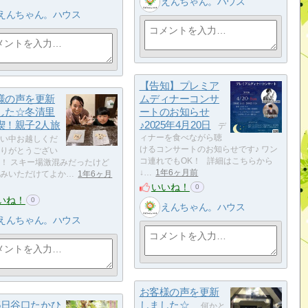
えんちゃん。ハウス
えんちゃん。ハウス
【告知】プレミア
様の声を更新
ムディナーコンサ
した☆冬清里
ートのお知らせ
喫！親子2人旅
♪2025年4月20日
デ
ィナーを食べながら聴
い中お越しくだ
けるコンサートのお知らせです♪ ワン
りがとうござい
コ連れでもOK！ 詳細はこちらから
！ スキー場激混みだったけど
↓…
1年6ヶ月前
みいただけてよか…
1年6ヶ月
いいね！
0
いね！
0
えんちゃん。ハウス
えんちゃん。ハウス
お客様の声を更新
15日谷口たかひ
しました☆
何かと