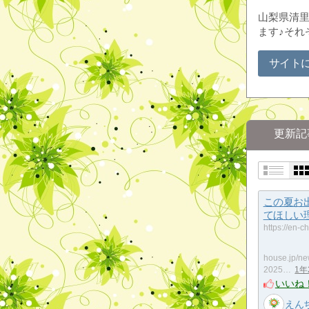
山梨県清
ます♪それ
サイト
更新記
この夏お
てほしい
https://en-c
house.jp/n
2025…
1
いいね
えん