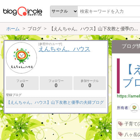
ホーム
ブログ
【えんちゃん。ハウス】山下友教と優季の夫婦ブログ
[参照中のユーザ]
ブログ
えんちゃん。ハウス
【
ブ
フォロー
フォロワー
参加サークル
0
0
0
登録ブログ
https://ame
【えんちゃん。ハウス】山下友教と優季の夫婦ブログ
所有者
子育て
八ヶ岳