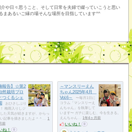
紹介や日々思うこと、そして日常を夫婦で綴っていこうと思い
るまあるいご縁の場そんな場所を目指しています^^
施報告】☆第2
～マンスリーえん
自然栽培プロ
ちゃん2025年4月
とつくるシェ
Vol.6～
〜毎月1日に
園
コラム「マンスリーえ
おひさしぶり
んちゃん」を執筆して
！ 梅雨入りしジ
います〜 ガチに楽しむ、今を生きる。
した天気が続きますが、からっ
えんちゃん…
1年4ヶ月前
い記事を描きましたよ＾＾…
1
いいね！
月前
0
いね！
0