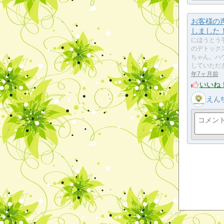
お客様の
しました
にほうとう
のデトック
ちゃん。ハ
していただ
年7ヶ月前
いいね
えん