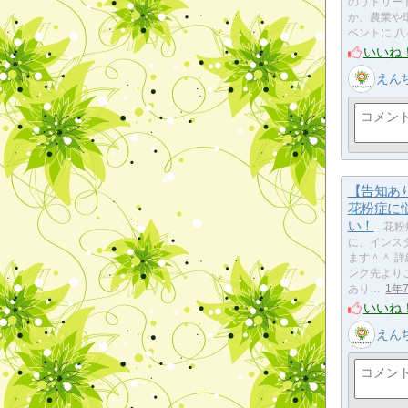
のリトリー
か、農業や
ベントに 
いいね
えん
【告知あ
花粉症に
い！
花粉
に、インス
ます＾＾ 
ンク先より
あり…
1年
いいね
えん