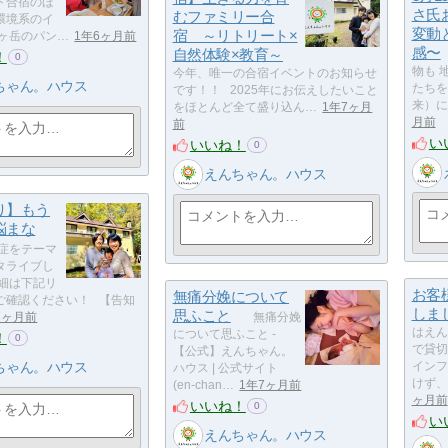
ト合宿のほ
さ氏
むファミリー合
環境系のイ
変動
宿 ～リトリート×
八ヶ岳のパン…
1年6ヶ月前
感〜
自然体験×教育～
！
0
物も 
今年、唯一の合宿イベントのお知らせ
ちゃん。ハウス
たちを
です！！ 2025年にお伝えしたいこと
来）に
をほとんど全て盛り込ん…
1年7ヶ月
月前
前
い
いいね！
0
えんちゃん。ハウス
り】もう
悩まな
症をテーマ
タライブし
詳細は下記リ
お客
無痛分娩について
ご確認ください！ 【告知
しま
思ふこと
7ヶ月前
無痛分娩
はえん
について思ふこと -
！
0
で貸切
【公式】えんちゃん。
ちゃん。ハウス
インフ
ハウス | 公式サイト
けず、
(en-chan…
1年7ヶ月前
ヶ月前
いいね！
0
い
えんちゃん。ハウス