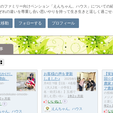
里のファミリー向けペンション「えんちゃん。ハウス」についての
ぞれの違いを尊重し合い思いやりを持って生き生きと逞しく過ごせ
に移動
フォローする
プロフィール
事
出かけし
お客様の声を更新
【実
理由。
しました♪
回☆
2025年5
農家
han-
月4日 Y様【1泊・4名様
（大人2名・小学生1
ア農
名・幼児1名）】五感で
の投稿
ews/odekake-omoide-
楽しむ思い出♪…
1年2ヶ月前
メジメ
年2ヶ月前
いいね！
と楽し
0
！
0
年2ヶ
えんちゃん。ハウス
い
ちゃん。ハウス