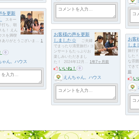
声を更新
！
スキー
手打ち、朝
スも！ えん
お客様の声を更新
ウスを満喫
お客
しました☆
きありがとうございま…
1
ご夫婦
しま
でまったり清里旅行♪ コ
旅行す
ンサートもたっぷりお
！
0
した＾
楽しみいただきまし
ちゃん。ハウス
な雰囲
た！ 2024年12月…
1年7ヶ月前
できて
いいね！
0
前
えんちゃん。ハウス
い