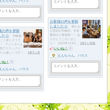
えんちゃん。ハウス
お客様の声を更新
しました☆
朗らか
様の声を更新
な笑顔が印象的。年末
した☆
最初のご家族様＾＾ あ
W家族
りがとうございまし
ごく楽しそうで
た！ 2024年12月2…
1年7ヶ月前
＾ アットホーム
いいね！
気でリラックス
0
たら嬉しいです！…
1年7ヶ月
えんちゃん。ハウス
いね！
0
えんちゃん。ハウス