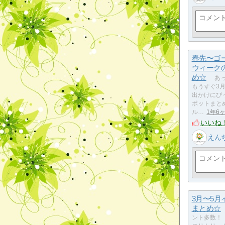
春先〜ゴ
ウィーク
め☆
あっ
もうすぐ3月
出かけにぴ
ポットまと
ル…
1年6
いいね
えん
3月〜5月
まとめ☆
ント多数！