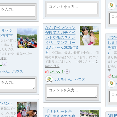
なんでペンション
ールデン
が農業のガチイベ
のおすす
ントやるの？とい
お客
という間に
う話 マンスリー
しま
！ 春のお
えんちゃん2025年3
を満
ったりのス
月
♪
今回は、最近の時事を中心に、価
寒
めました☆ 春先〜ゴー
格の高騰が起きている「お米」につい
さりあ
ヶ月前
て取り上げました。 中居くんと…
1
ました
！
0
年6ヶ月前
お楽し
前
ちゃん。ハウス
いいね！
0
い
えんちゃん。ハウス
イベント
春先はイベ
【リトリート合
 とっておき
3月
宿】生きる力を育