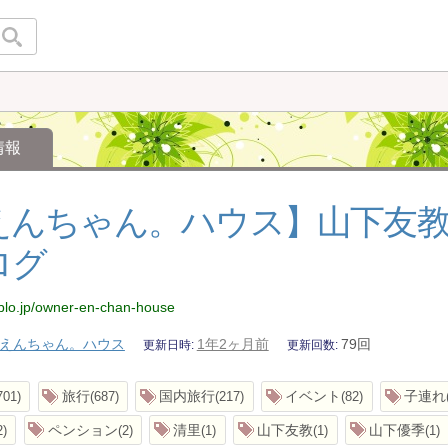
情報
えんちゃん。ハウス】山下友
ログ
blo.jp/owner-en-chan-house
えんちゃん。ハウス
1年2ヶ月前
79回
更新日時
更新回数
旅行
国内旅行
イベント
子連れ
701
687
217
82
ペンション
清里
山下友教
山下優季
2
2
1
1
1