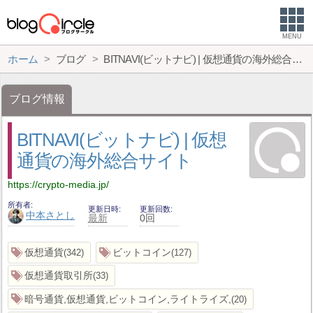
MENU
ホーム
ブログ
BITNAVI(ビットナビ) | 仮想通貨の海外総合サイト
ブログ情報
BITNAVI(ビットナビ) | 仮想
通貨の海外総合サイト
https://crypto-media.jp/
所有者
更新日時
更新回数
中本さとし
最新
0回
仮想通貨
ビットコイン
342
127
仮想通貨取引所
33
暗号通貨,仮想通貨,ビットコイン,ライトライズ,
20