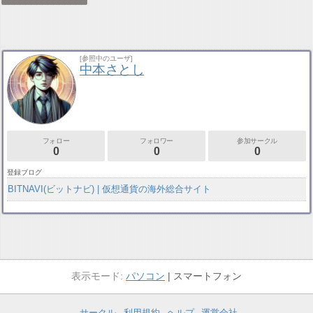
[参照中のユーザ]
中本さとし
フォロー
フォロワー
参加サークル
0
0
0
登録ブログ
BITNAVI(ビットナビ) | 仮想通貨の海外総合サイト
パソコン
スマートフォン
サークル
利用規約
ヘルプ
運営会社