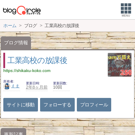
MENU
ホーム
ブログ
工業高校の放課後
ブログ情報
工業高校の放課後
https://shikaku-koko.com
所有者
更新日時
更新回数
えま
2年8ヶ月前
10回
サイトに移動
フォローする
プロフィール
更新記事