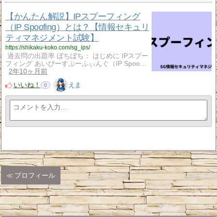
【かんたん解説】IPスプーフィング
（IP Spoofing）とは？【情報セキュリ
ティマネジメント試験】
https://shikaku-koko.com/sg_ips/
過去問の出題率 ぼちぼち： はじめに IPスプー
フィング あいぴーすぷーふぃんぐ（IP Spoo…
2年10ヶ月前
いいね！
えま
0
プロフィール