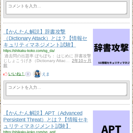
【かんたん解説】辞書攻撃
（Dictionary Attack）とは？【情報セ
キュリティマネジメント試験】
https://shikaku-koko.com/sg_da/
過去問の出題率 ぼちぼち： はじめに 辞書攻撃
じしょこうげき（Dictionary Attac…
2年10ヶ月
前
いいね！
えま
0
【かんたん解説】APT（Advanced
Persistent Threat）とは？【情報セキ
ュリティマネジメント試験】
https://shikaku-koko.com/sg_apt/