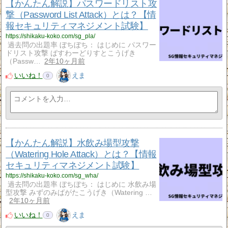
【かんたん解説】パスワードリスト攻
撃（Password List Attack）とは？【情
報セキュリティマネジメント試験】
https://shikaku-koko.com/sg_pla/
過去問の出題率 ぼちぼち： はじめに パスワー
ドリスト攻撃 ぱすわーどりすとこうげき
（Passw…
2年10ヶ月前
いいね！
えま
0
【かんたん解説】水飲み場型攻撃
（Watering Hole Attack）とは？【情報
セキュリティマネジメント試験】
https://shikaku-koko.com/sg_wha/
過去問の出題率 ぼちぼち： はじめに 水飲み場
型攻撃 みずのみばがたこうげき（Watering …
2年10ヶ月前
いいね！
えま
0