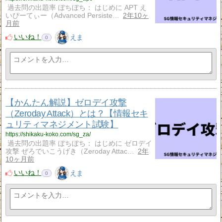
過去問の出題率 ぼちぼち： はじめに APT え
いぴーてぃー（Advanced Persiste…
2年10ヶ
月前
いいね！
えま
0
【かんたん解説】ゼロデイ攻撃
（Zeroday Attack）とは？【情報セキ
ュリティマネジメント試験】
https://shikaku-koko.com/sg_za/
過去問の出題率 ぼちぼち： はじめに ゼロデイ
攻撃 ぜろでいこうげき（Zeroday Attac…
2年
10ヶ月前
いいね！
えま
0