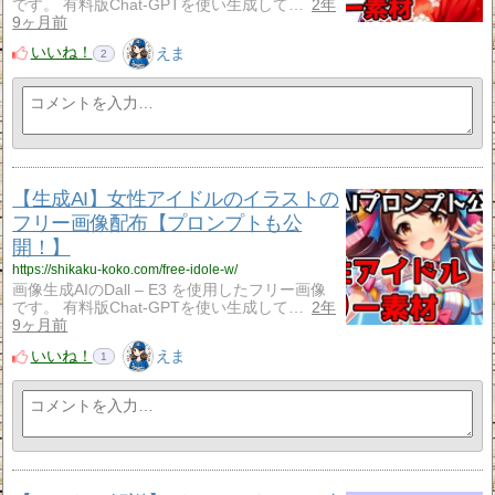
です。 有料版Chat-GPTを使い生成して…
2年
9ヶ月前
いいね！
えま
2
【生成AI】女性アイドルのイラストの
フリー画像配布【プロンプトも公
開！】
https://shikaku-koko.com/free-idole-w/
画像生成AIのDall – E3 を使用したフリー画像
です。 有料版Chat-GPTを使い生成して…
2年
9ヶ月前
いいね！
えま
1