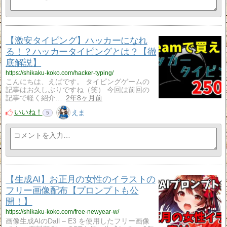
【激安タイピング】ハッカーになれ
る！？ハッカータイピングとは？【徹
底解説】
https://shikaku-koko.com/hacker-typing/
こんにちは、えばです。 タイピングゲームの
記事はお久しぶりですね（笑） 今回は前回の
記事で軽く紹介…
2年8ヶ月前
いいね！
えま
5
【生成AI】お正月の女性のイラストの
フリー画像配布【プロンプトも公
開！】
https://shikaku-koko.com/free-newyear-w/
画像生成AIのDall – E3 を使用したフリー画像