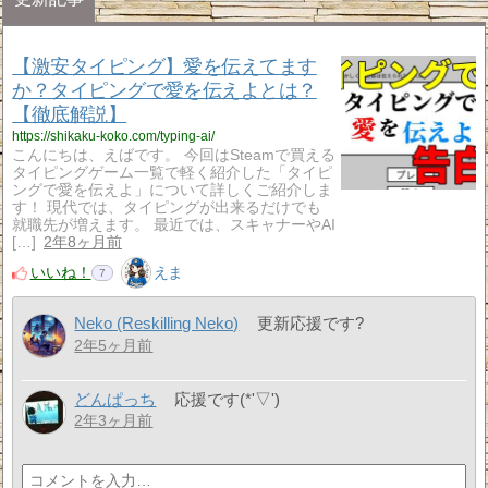
【激安タイピング】愛を伝えてます
か？タイピングで愛を伝えよとは？
【徹底解説】
https://shikaku-koko.com/typing-ai/
こんにちは、えばです。 今回はSteamで買える
タイピングゲーム一覧で軽く紹介した「タイピ
ングで愛を伝えよ」について詳しくご紹介しま
す！ 現代では、タイピングが出来るだけでも
就職先が増えます。 最近では、スキャナーやAI
[…]
2年8ヶ月前
いいね！
えま
7
Neko (Reskilling Neko)
更新応援です?
2年5ヶ月前
どんぱっち
応援です(*'▽')
2年3ヶ月前