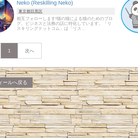
Neko (Reskilling Neko)
東京都
目黒区
相互フォローします!猫の猫による猫のためのブロ
グ。ビジネスと法務の話に特化しています。「リ
スキリングドットコム」は「リス…
1
次へ
ィールへ戻る