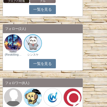
ブログの樹海
クル
一覧を見る
フォロー
(2人)
Neko
(Reskilling…
シンスケ
一覧を見る
フォロワー
(8人)