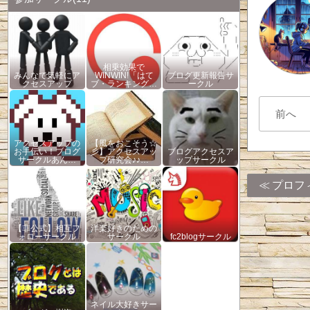
相乗効果で
みんなで気軽にア
WINWIN!「はて
ブログ更新報告サ
クセスアップ
ブ・ランキング…
ークル
前へ
アクセスアップの
【風をおこそう☆
お手伝い！ブログ
彡】アクセスアッ
ブログアクセスア
サークルあん…
プ研究会♪♪…
ップサークル
プロフ
【非公式】相互フ
洋楽好きのための
ォローサークル
サークル
fc2blogサークル
ネイル大好きサー