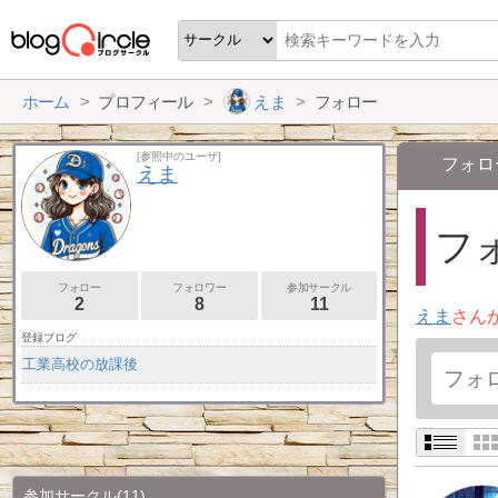
ホーム
プロフィール
えま
フォロー
[参照中のユーザ]
フォロ
えま
フォ
フォロー
フォロワー
参加サークル
2
8
11
えま
さん
登録ブログ
工業高校の放課後
参加サークル
(11)