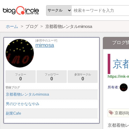
ホーム
ブログ
京都着物レンタルmimosa
[参照中のユーザ]
ブログ
mimosa
京都
フォロー
フォロワー
参加サークル
https://mk-
0
0
0
所有者
登録ブログ
京都着物レンタルmimosa
男のひそかななやみ
京都
69
副業Cafe
京都着物レ