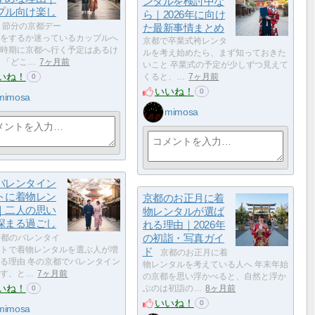
ンタルを検討中な
プル向け楽し
ら｜2026年に向け
節分の京都デー
た最新事情まとめ
をするか迷っているカップルへ
京都で卒業式袴レンタ
時期に京都へ行く予定はあるけ
ルを考え始めたら、まず知っておきた
 「どこ…
7ヶ月前
いこと 卒業式の予定が少しずつ見えて
いね！
くると、…
7ヶ月前
0
いいね！
0
mimosa
mimosa
バレンタイン
トに着物レン
京都のお正月に着
｜二人の思い
物レンタルが選ば
深まる過ごし
れる理由｜2026年
の初詣・写真ガイ
都のバレンタイ
トで着物レンタルを選ぶ人が増
ド
京都のお正月に着
る理由 冬の京都でバレンタイン
物レンタルを考えている人へ 年末年始
す、と…
7ヶ月前
の京都を思い浮かべると、自然と浮か
いね！
ぶのは初詣の…
8ヶ月前
0
いいね！
0
mimosa