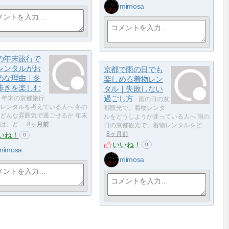
mimosa
の年末旅行で
レンタルがお
京都で雨の日でも
めな理由｜冬
楽しめる着物レン
歩きを楽しむ
タル｜失敗しない
過ごし方
年末の京都旅行
雨の日の京
レンタルを考えている人へ 冬の
都観光で、着物レンタ
どんな雰囲気で過ごせるか 年末
ルをどうしようか迷っている人へ 雨の
は、ど…
8ヶ月前
日の京都観光で、着物レンタルをど…
いね！
8ヶ月前
0
いいね！
0
mimosa
mimosa