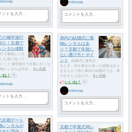
mimosa
mimosa
ての修学旅行
身内の結婚式に着
安心！京都で
物レンタルはあ
レンタル体験
り？京都で失敗し
行で着物レンタ
ない選び方とポイ
しむ前に知って
ント
結婚式に参列す
いこと 修学旅行で京都に行くな
るとき、何を着るか迷った経験はあり
物レンタルは街歩…
6ヶ月前
ませんか？特に身内の結婚式では、華
いね！
0
やかさと上品さの…
6ヶ月前
いいね！
0
mimosa
mimosa
の京都デート
物レンタルが
京都で卒業式袴レ
すめな理由｜