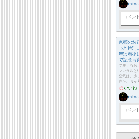
mimo
京都のお
っと特別に
年は着物
で記念写
で迎えるお
レンタルと
空気は、少
静か…
8ヶ
いいね
mimo
続