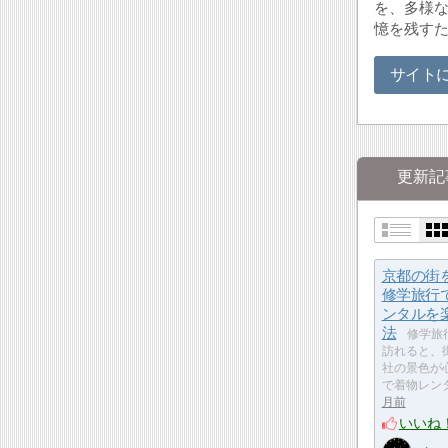
を、多様
憶を残す
サイト
更新記
京都の街
修学旅行
ンタルを
法
修学旅
訪れると、
社の景色が
で着物レン
月前
いいね