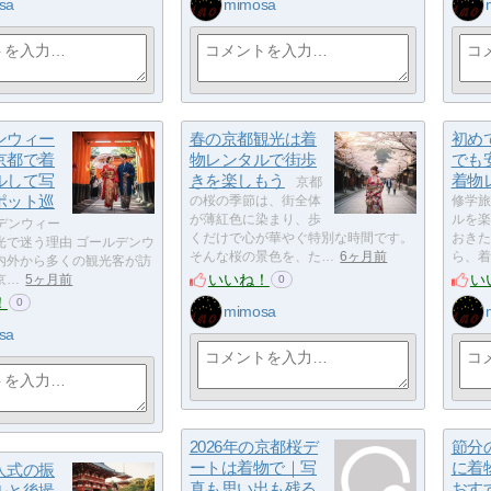
sa
mimosa
ンウィー
春の京都観光は着
初め
京都で着
物レンタルで街歩
でも
ルして写
きを楽しもう
着物
京都
ポット巡
の桜の季節は、街全体
修学旅
が薄紅色に染まり、歩
ルを楽
デンウィー
くだけで心が華やぐ特別な時間です。
おきた
光で迷う理由 ゴールデンウ
そんな桜の景色を、た…
6ヶ月前
ら、着
内外から多くの観光客が訪
いいね！
い
京…
5ヶ月前
0
！
0
mimosa
sa
2026年の京都桜デ
節分
ートは着物で｜写
に着
人式の振
真も思い出も残る
おす
ルと後撮