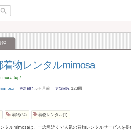
情報
着物レンタルmimosa
mimosa.top/
mimosa
5ヶ月前
123回
更新日時
更新回数
着物
着物レンタル
24
1
ンタルmimosaは、一念坂近くで人気の着物レンタルサービスを