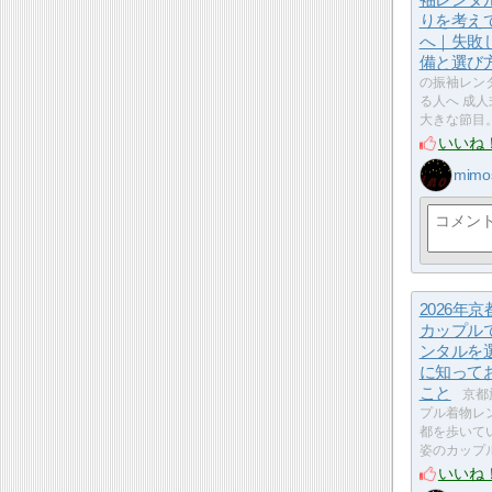
りを考え
へ｜失敗
備と選び
の振袖レン
る人へ 成
大きな節目
いいね
mimo
2026年
カップル
ンタルを
に知って
こと
京都
プル着物レ
都を歩いて
姿のカップ
いいね