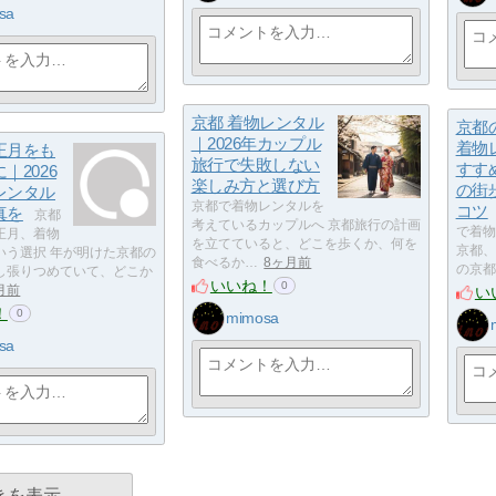
sa
京都 着物レンタル
京都
｜2026年カップル
着物
正月をも
旅行で失敗しない
すす
｜2026
楽しみ方と選び方
の街
レンタル
京都で着物レンタルを
コツ
真を
京都
考えているカップルへ 京都旅行の計画
で着物
正月、着物
を立てていると、どこを歩くか、何を
京都、
いう選択 年が明けた京都の
食べるか…
8ヶ月前
の京都
し張りつめていて、どこか
いいね！
0
い
月前
！
0
mimosa
sa
きを表示…