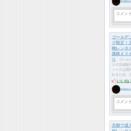
mimo
ゴールデ
ク限定！
物レンタ
真映えス
り
ゴール
クの京都観
ィークは国
れるため、
いいね
mimo
京都で成
袖レンタ