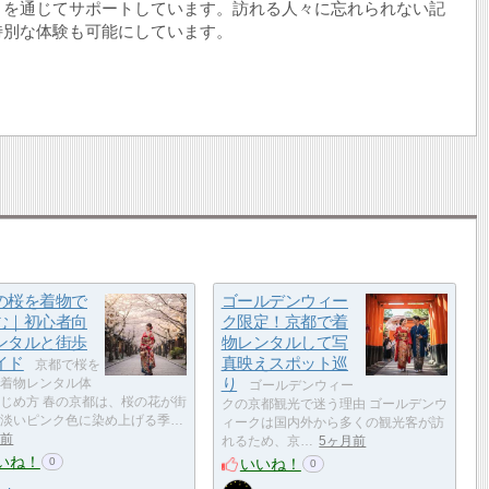
トを通じてサポートしています。訪れる人々に忘れられない記
特別な体験も可能にしています。
の桜を着物で
ゴールデンウィー
む｜初心者向
ク限定！京都で着
ンタルと街歩
物レンタルして写
イド
真映えスポット巡
京都で桜を
り
着物レンタル体
ゴールデンウィー
じめ方 春の京都は、桜の花が街
クの京都観光で迷う理由 ゴールデンウ
淡いピンク色に染め上げる季…
ィークは国内外から多くの観光客が訪
月前
れるため、京…
5ヶ月前
いね！
いいね！
0
0