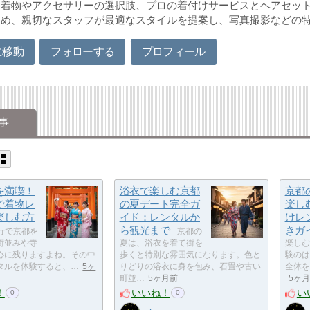
な着物やアクセサリーの選択肢、プロの着付けサービスとヘアセッ
ため、親切なスタッフが最適なスタイルを提案し、写真撮影などの
に移動
フォローする
プロフィール
事
を満喫！
浴衣で楽しむ京都
京都
で着物レ
の夏デート完全ガ
楽し
楽しむ方
イド：レンタルか
けレ
ら観光まで
きガ
行で京都を
京都の
街並みや寺
夏は、浴衣を着て街を
楽しむ
心に残りますよね。その中
歩くと特別な雰囲気になります。色と
験のは
タルを体験すると、…
5ヶ
りどりの浴衣に身を包み、石畳や古い
全体を
町並…
5ヶ月前
5ヶ
！
いいね！
い
0
0